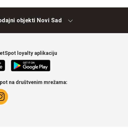
odajni objekti Novi Sad
tSpot loyalty aplikaciju
Spot na društvenim mrežama: