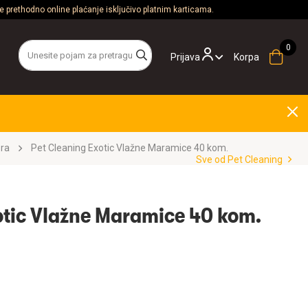
 prethodno online plaćanje isključivo platnim karticama.
Prijava
Korpa
ora
Pet Cleaning Exotic Vlažne Maramice 40 kom.
Sve od Pet Cleaning
otic Vlažne Maramice 40 kom.