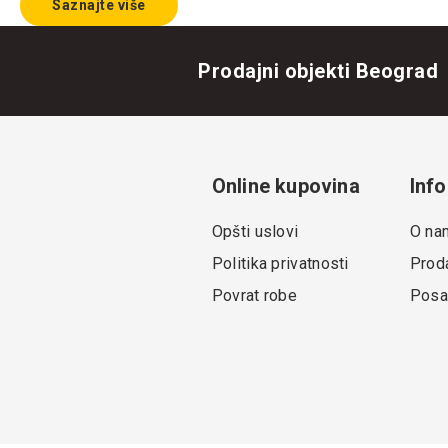
Saznajte više
Prodajni objekti Beograd
Online kupovina
Info
Opšti uslovi
O na
Politika privatnosti
Proda
Povrat robe
Posa