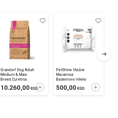
Dodaj
Uporedi
Dodaj
Uporedi
u
u
listu
listu
želja
želja
Grandorf Dog Adult
PetShine Vlažne
Mo
Medium & Maxi
Maramice
Pup
Breed Ćuretina
Bademovo mleko
Pil
10kg
100kom
 U KORPU
DODAJTE U KORPU
DODAJTE U 
10.260,00
500,00
2
RSD
RSD