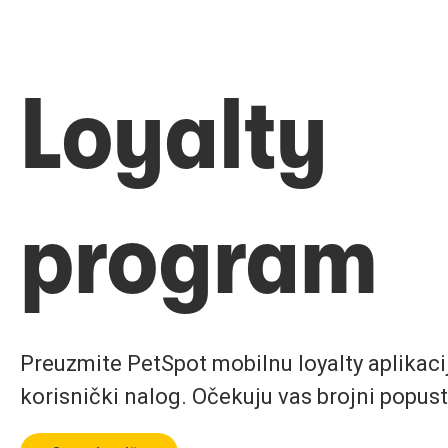
Loyalty
program
Preuzmite PetSpot mobilnu loyalty aplikaciju
korisnički nalog. Očekuju vas brojni popust