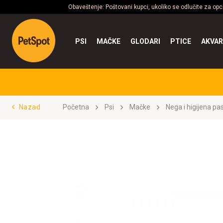
Obaveštenje: Poštovani kupci, ukoliko se odlučite za op
PSI
MAČKE
GLODARI
PTICE
AKVAR
Nazad
Početna
Psi
Mačke
Nega i higijena pa