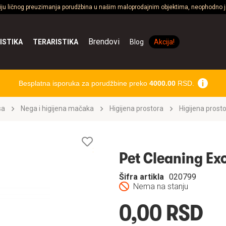
ciju ličnog preuzimanja porudžbina u našim maloprodajnim objektima, neophodno je
Brendovi
ISTIKA
TERARISTIKA
Blog
Akcija!
Besplatna isporuka za porudžbine preko
4000.00
RSD.
sa
Nega i higijena mačaka
Higijena prostora
Higijena prost
Lista
želja
Pet Cleaning Ex
Šifra artikla
020799
Nema na stanju
0,00 RSD