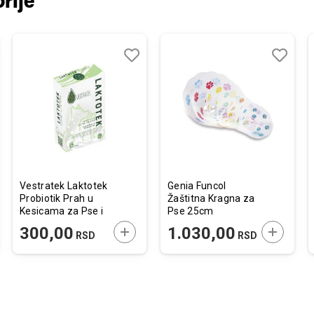
rije
j
edi
Dodaj
Uporedi
Dodaj
Uporedi
u
u
listu
listu
želja
želja
Vestratek Laktotek
Genia Funcol
Probiotik Prah u
Žaštitna Kragna za
Kesicama za Pse i
Pse 25cm
Mačke 1g / 1kom.
JTE U KORPU
DODAJTE U KORPU
DODAJTE
300,00
1.030,00
RSD
RSD