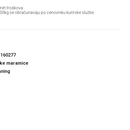
nih troškova.
 30kg se obračunavaju po cenovniku kurirske službe.
1160277
ske maramice
aning