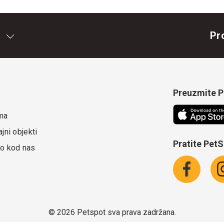
Pr
Preuzmite Pe
ma
jni objekti
Pratite Pet
o kod nas
©
2026 Petspot sva prava zadržana.