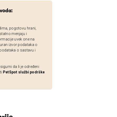
zvoda:
dima, pogotovu hrani,
statno menjaju i
ormacije uvek one na
uran izvor podataka o
 podataka o sastavu i
gurni da li je određeni
ti
PetSpot službi podrške