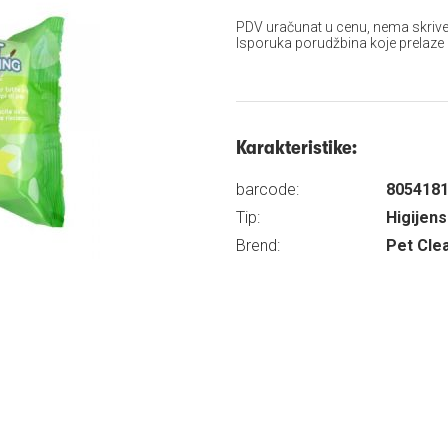
PDV uračunat u cenu, nema skrive
Isporuka porudžbina koje prelaze
Karakteristike:
barcode:
805418
Tip:
Higijen
Brend:
Pet Cle