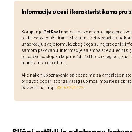
Informacije o ceni i karakteristikama proi
Kompanija
PetSpot
nastoji da sve informacije o proizvo
budu redovno ažurirane. Međutim, proizvođači hrane kon
unapređuju svoje formule, zbog čega su najpreciznije inf
samom pakovanju. Informacije sa ambalaže su jedini sig
prisustvu sastojaka koje možda želite da izbegnete, kao i
hranljivim vrednostima.
Ako nakon upoznavanja sa podacima sa ambalaže niste si
proizvod dobar izbor za vašeg ljubimca, možete se obrati
pozivom na broj
+38163291722
.