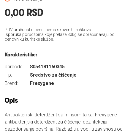
0,00 RSD
PDV uračunat u cenu, nema skrivenih troškova.
Isporuka porudžbina koje prelaze 30kg se obračunavaju po
cenovniku kurirske službe.
Karakteristike:
barcode:
8054181160345
Tip:
Sredstvo za čišćenje
Brend:
Frexygene
Opis
Antibakterijski deterdžent sa mirisom talka. Frexygene
antibakterijski deterdžent za čišćenje, dezinfekciju i
dezodorisanje površina. Razblažiti u vodi, u zavisnosti od