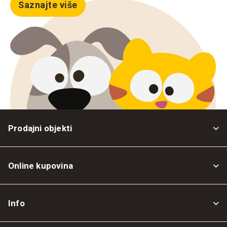
Saznajte više
Prodajni objekti
Online kupovina
Opšti uslovi
Info
Politika privatnosti