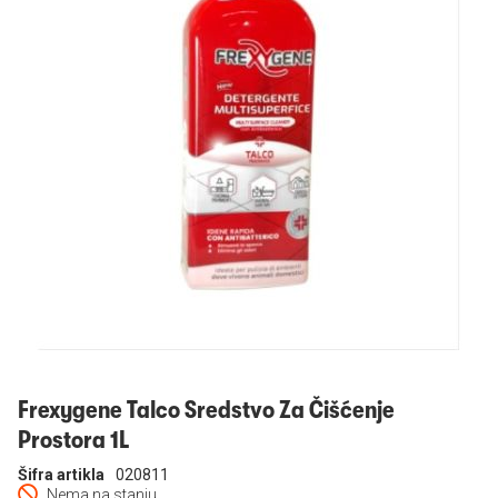
Prijavi se
Frexygene Talco Sredstvo Za Čišćenje
Prostora 1L
Šifra artikla
020811
Nema na stanju