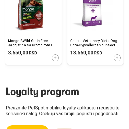
Monge BWild Grain Free
Calibra Veterinary Diets Dog
Jagnjetina sa Krompirom i
Ultra-Hypoallergenic Insect
Graškom 2,5kg
12kg
3.650,00
13.560,00
RSD
RSD
DODAJTE U KORPU
DODAJ
Loyalty program
Preuzmite PetSpot mobilnu loyalty aplikaciju i registrujte
korisnički nalog. Očekuju vas brojni popusti i pogodnosti.