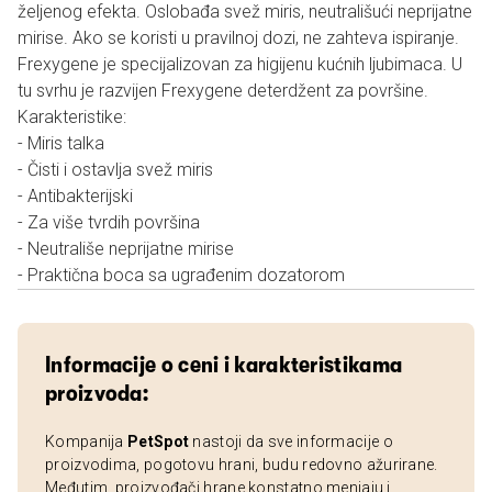
željenog efekta. Oslobađa svež miris, neutrališući neprijatne
mirise. Ako se koristi u pravilnoj dozi, ne zahteva ispiranje.
Frexygene je specijalizovan za higijenu kućnih ljubimaca. U
tu svrhu je razvijen Frexygene deterdžent za površine.
Karakteristike:
- Miris talka
- Čisti i ostavlja svež miris
- Antibakterijski
- Za više tvrdih površina
- Neutrališe neprijatne mirise
- Praktična boca sa ugrađenim dozatorom
Informacije o ceni i karakteristikama
proizvoda:
Kompanija
PetSpot
nastoji da sve informacije o
proizvodima, pogotovu hrani, budu redovno ažurirane.
Međutim, proizvođači hrane konstatno menjaju i