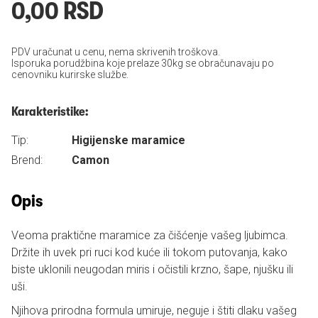
0,00 RSD
PDV uračunat u cenu, nema skrivenih troškova.
Isporuka porudžbina koje prelaze 30kg se obračunavaju po
cenovniku kurirske službe.
Karakteristike:
Tip:
Higijenske maramice
Brend:
Camon
Opis
Veoma praktične maramice za čišćenje vašeg ljubimca.
Držite ih uvek pri ruci kod kuće ili tokom putovanja, kako
biste uklonili neugodan miris i očistili krzno, šape, njušku ili
uši.
Njihova prirodna formula umiruje, neguje i štiti dlaku vašeg