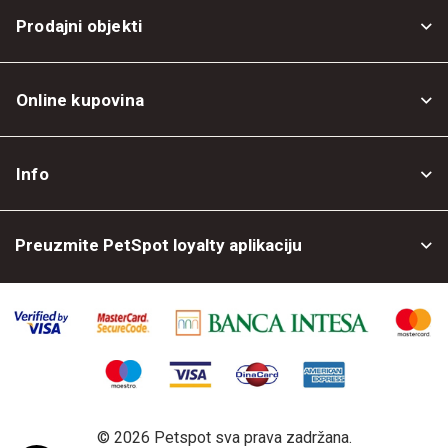
Prodajni objekti
Online kupovina
Opšti uslovi
Info
Politika privatnosti
O nama
Povrat robe
Preuzmite PetSpot loyalty aplikaciju
Prodajni objekti
Posao kod nas
©
2026 Petspot sva prava zadržana.