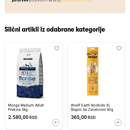
podrške
pozivom na broj
+38163291722
.
Slični artikli iz odabrane kategorije
Dodaj
Uporedi
Dod
Upo
u
u
listu
listu
želja
želj
Monge Medium Adult
Woolf Earth Noohide XL
Piletina 3kg
Štapići Sa Zečetinom 85g
2.580,00
365,00
RSD
RSD
DODAJTE U KORPU
DODAJ