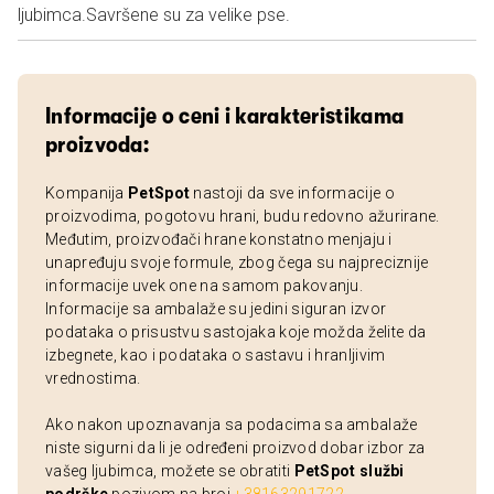
ljubimca.Savršene su za velike pse.
Informacije o ceni i karakteristikama
proizvoda:
Kompanija
PetSpot
nastoji da sve informacije o
proizvodima, pogotovu hrani, budu redovno ažurirane.
Međutim, proizvođači hrane konstatno menjaju i
unapređuju svoje formule, zbog čega su najpreciznije
informacije uvek one na samom pakovanju.
Informacije sa ambalaže su jedini siguran izvor
podataka o prisustvu sastojaka koje možda želite da
izbegnete, kao i podataka o sastavu i hranljivim
vrednostima.
Ako nakon upoznavanja sa podacima sa ambalaže
niste sigurni da li je određeni proizvod dobar izbor za
vašeg ljubimca, možete se obratiti
PetSpot službi