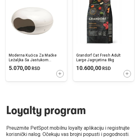
listu
listu
želja
želj
Moderna Kućica Za Mačke
Grandorf Cat Fresh Adult
Ležaljka Sa Jastukom
Large Jagnjetina 8kg
Krofna
5.070,00
10.600,00
RSD
RSD
DODAJTE U KORPU
DODAJ
Loyalty program
Preuzmite PetSpot mobilnu loyalty aplikaciju i registrujte
korisnički nalog. Očekuju vas brojni popusti i pogodnosti.