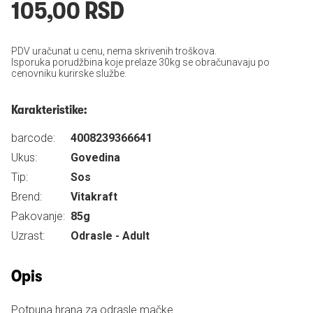
105,00 RSD
PDV uračunat u cenu, nema skrivenih troškova.
Isporuka porudžbina koje prelaze 30kg se obračunavaju po
cenovniku kurirske službe.
Karakteristike:
barcode:
4008239366641
Ukus:
Govedina
Tip:
Sos
Brend:
Vitakraft
Pakovanje:
85g
Uzrast:
Odrasle - Adult
Opis
Potpuna hrana za odrasle mačke.