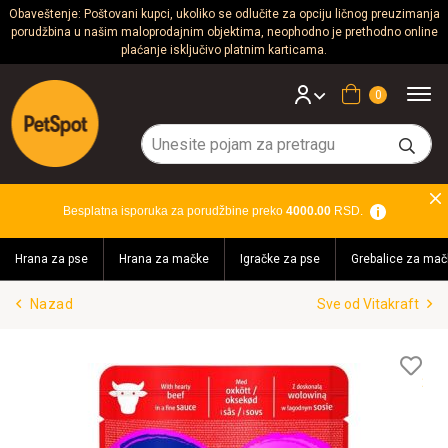
Obaveštenje: Poštovani kupci, ukoliko se odlučite za opciju ličnog preuzimanja
porudžbina u našim maloprodajnim objektima, neophodno je prethodno online
Psi
plaćanje isključivo platnim karticama.
Mačke
Korpa
Glodari
Ptice
Besplatna isporuka za porudžbine preko
4000.00
RSD.
Akvaristika
Hrana za pse
Hrana za mačke
Igračke za pse
Grebalice za mač
Teraristika
Nazad
Sve od Vitakraft
Brendovi
Blog
Lis
želj
Akcija!