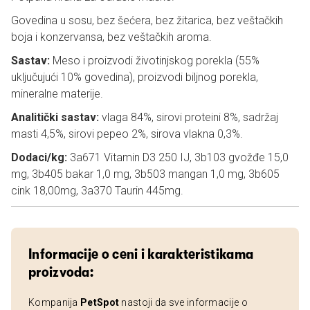
Govedina u sosu, bez šećera, bez žitarica, bez veštačkih
boja i konzervansa, bez veštačkih aroma.
Sastav:
Meso i proizvodi životinjskog porekla (55%
uključujući 10% govedina), proizvodi biljnog porekla,
mineralne materije.
Analitički sastav:
vlaga 84%, sirovi proteini 8%, sadržaj
masti 4,5%, sirovi pepeo 2%, sirova vlakna 0,3%.
Dodaci/kg:
3a671 Vitamin D3 250 IJ, 3b103 gvožđe 15,0
mg, 3b405 bakar 1,0 mg, 3b503 mangan 1,0 mg, 3b605
cink 18,00mg, 3a370 Taurin 445mg.
Informacije o ceni i karakteristikama
proizvoda:
Kompanija
PetSpot
nastoji da sve informacije o