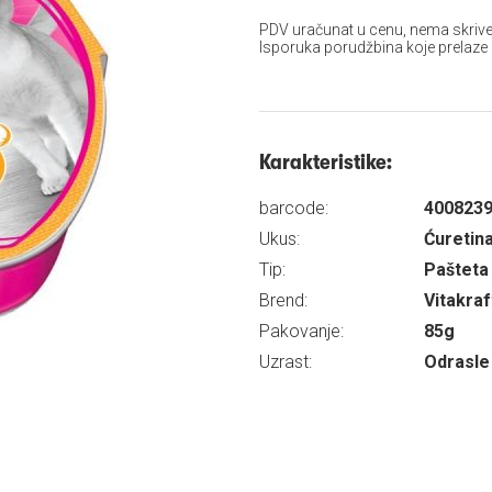
PDV uračunat u cenu, nema skrive
Isporuka porudžbina koje prelaze
Karakteristike:
barcode:
400823
Ukus:
Ćuretin
Tip:
Pašteta
Brend:
Vitakraf
Pakovanje:
85g
Uzrast:
Odrasle 