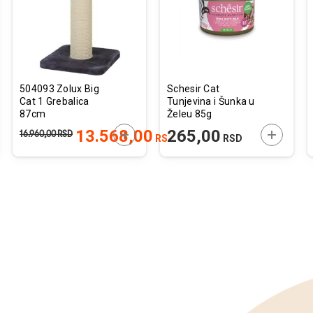
želja
želja
504093 Zolux Big
Schesir Cat
Cat 1 Grebalica
Tunjevina i Šunka u
87cm
Želeu 85g
JTE U KORPU
DODAJTE U KORPU
DODAJTE
13.568,00
265,00
16.960,00
RSD
RSD
RSD