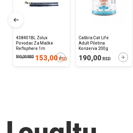
elja
želja
želja
438401BL Zolux
Calibra Cat Life
Povodac Za Mačke
Adult Piletina
Reflsphere 1m
Konzerva 200g
Plavi
ODAJTE U KORPU
DODAJTE U KORPU
DODA
153,00
190,00
510,00
RSD
RSD
RSD
Loyalty