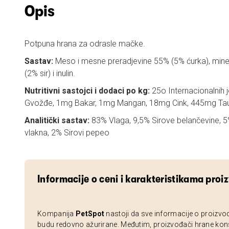
Opis
Potpuna hrana za odrasle mačke.
Sastav:
Meso i mesne preradjevine 55% (5% ćurka), minera
(2% sir) i inulin.
Nutritivni sastojci i dodaci po kg:
25o Internacionalnih 
Gvožđe, 1mg Bakar, 1mg Mangan, 18mg Cink, 445mg Tau
Analitički sastav:
83% Vlaga, 9,5% Sirove belančevine, 5
vlakna, 2% Sirovi pepeo
Informacije o ceni i karakteristikama proi
Kompanija
PetSpot
nastoji da sve informacije o proizvo
budu redovno ažurirane. Međutim, proizvođači hrane kon