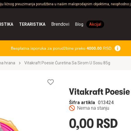
ciju ličnog preuzimanja porudžbina u našim maloprodajnim objektima, neophodno je
Brendovi
ISTIKA
TERARISTIKA
Blog
Akcija!
Besplatna isporuka za porudžbine preko
4000.00
RSD.
na hrana
Vitakraft Poesie Ćuretina Sa Sirom U Sosu 85g
Lista
želja
Vitakraft Poesi
Šifra artikla
013424
Nema na stanju
0,00 RSD