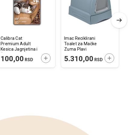
želja
želja
Calibra Cat
Imac Reciklirani
Fla
Premium Adult
Toalet za Mačke
Au
Kesica Jagnjetina i
Zuma Plavi
Fon
Živina 100g
40x56x42,5cm
18x
 U KORPU
DODAJTE U KORPU
DODAJTE U 
100,00
5.310,00
5
RSD
RSD