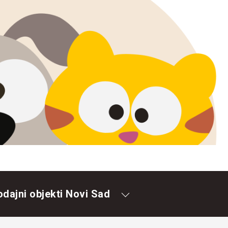
odajni objekti Novi Sad