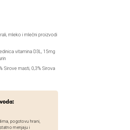
li, mleko i mlečni proizvodi
jedinica vitamina D3L, 15mg
rin
% Sirove masti, 0,3% Sirova
zvoda:
dima, pogotovu hrani,
statno menjaju i