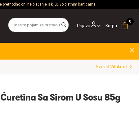
 prethodno online plaćanje isključivo platnim karticama.
Prijava
Korpa
Sve od Vitakraft
e Ćuretina Sa Sirom U Sosu 85g