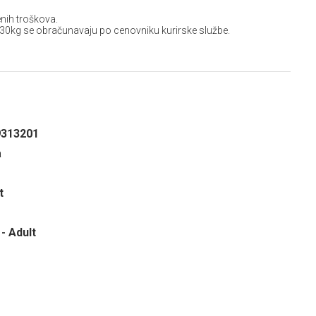
nih troškova.
 30kg se obračunavaju po cenovniku kurirske službe.
9313201
a
t
- Adult