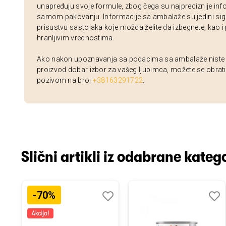
unapređuju svoje formule, zbog čega su najpreciznije inf
samom pakovanju. Informacije sa ambalaže su jedini sig
prisustvu sastojaka koje možda želite da izbegnete, kao i
hranljivim vrednostima.
Ako nakon upoznavanja sa podacima sa ambalaže niste si
proizvod dobar izbor za vašeg ljubimca, možete se obrati
pozivom na broj
+38163291722
.
Slični artikli iz odabrane katego
-70%
odaj
poredi
Dodaj
Uporedi
Doda
Upor
u
u
istu
listu
listu