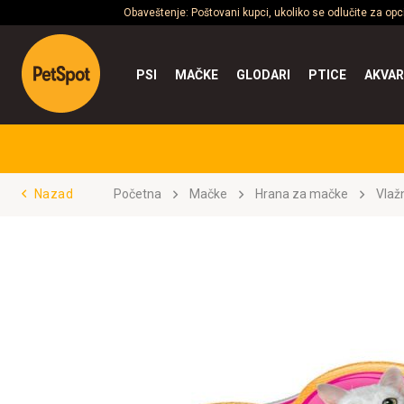
Obaveštenje: Poštovani kupci, ukoliko se odlučite za op
PSI
MAČKE
GLODARI
PTICE
AKVAR
Nazad
Početna
Mačke
Hrana za mačke
Vlaž