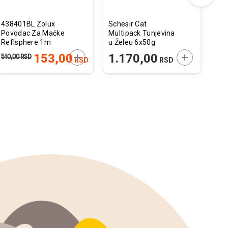
438401BL Zolux
Schesir Cat
Gra
Povodac Za Mačke
Multipack Tunjevina
Hyp
Reflsphere 1m
u Želeu 6x50g
Zeč
Plavi
 U KORPU
DODAJTE U KORPU
DODAJTE U 
153,00
1.170,00
3
510,00
RSD
RSD
RSD