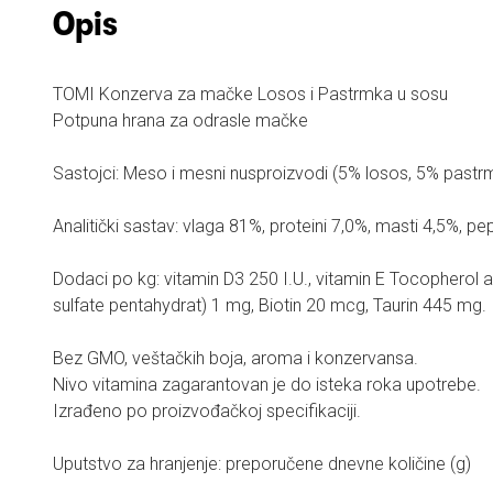
Opis
TOMI Konzerva za mačke Losos i Pastrmka u sosu
Potpuna hrana za odrasle mačke
Sastojci: Meso i mesni nusproizvodi (5% losos, 5% pastrmka
Analitički sastav: vlaga 81%, proteini 7,0%, masti 4,5%, p
Dodaci po kg: vitamin D3 250 I.U., vitamin E Tocopherol a
sulfate pentahydrat) 1 mg, Biotin 20 mcg, Taurin 445 mg.
Bez GMO, veštačkih boja, aroma i konzervansa.
Nivo vitamina zagarantovan je do isteka roka upotrebe.
Izrađeno po proizvođačkoj specifikaciji.
Uputstvo za hranjenje: preporučene dnevne količine (g)