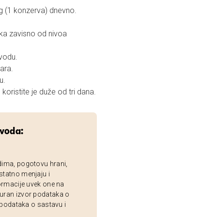
g (1 konzerva) dnevno.
uka zavisno od nivoa
 vodu.
ara.
u.
oristite je duže od tri dana.
zvoda:
dima, pogotovu hrani,
statno menjaju i
ormacije uvek one na
uran izvor podataka o
 podataka o sastavu i