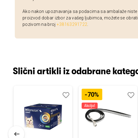
Ako nakon upoznavanja sa podacima sa ambalaže niste si
proizvod dobar izbor za vašeg ljubimca, možete se obrati
pozivom na broj
+38163291722
.
Slični artikli iz odabrane katego
-70%
odaj
poredi
Dodaj
Uporedi
Doda
Upor
u
u
istu
listu
listu
elja
želja
želja