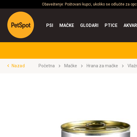
Obaveštenje: Poštovani kupci, ukoliko se odlučite za op
PSI
MAČKE
GLODARI
PTICE
AKVAR
Nazad
Početna
Mačke
Hrana za mačke
Vlaž