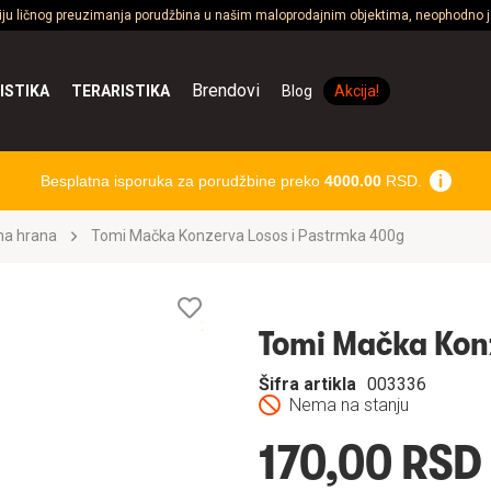
ciju ličnog preuzimanja porudžbina u našim maloprodajnim objektima, neophodno je
Brendovi
ISTIKA
TERARISTIKA
Blog
Akcija!
Besplatna isporuka za porudžbine preko
4000.00
RSD.
na hrana
Tomi Mačka Konzerva Losos i Pastrmka 400g
Lista
želja
Tomi Mačka Kon
Šifra artikla
003336
Nema na stanju
170,00 RSD