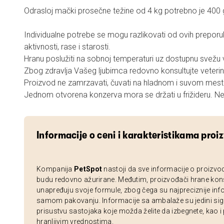
Odrasloj mački prosečne težine od 4 kg potrebno je 400 
Individualne potrebe se mogu razlikovati od ovih prepor
aktivnosti, rase i starosti.
Hranu poslužiti na sobnoj temperaturi uz dostupnu svežu
Zbog zdravlja Vašeg ljubimca redovno konsultujte veterin
Proizvod ne zamrzavati, čuvati na hladnom i suvom mest
Jednom otvorena konzerva mora se držati u frižideru. Ne k
Informacije o ceni i karakteristikama proi
Kompanija
PetSpot
nastoji da sve informacije o proizvo
budu redovno ažurirane. Međutim, proizvođači hrane kon
unapređuju svoje formule, zbog čega su najpreciznije inf
samom pakovanju. Informacije sa ambalaže su jedini sig
prisustvu sastojaka koje možda želite da izbegnete, kao i
hranljivim vrednostima.