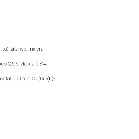
), žitarice, minerali.
epeo 2,5%, vlakna 0,3%.
cetat 100 mg, Cu (Cu-(II)-