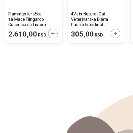
Flamingo Igračka
4Vets Natural Cat
za Mace Flingaroo
Veterinarska Dijeta
Gusenica sa Listom
Gastro Intestinal
25,4cm
185g
JTE U KORPU
DODAJTE U KORPU
DODAJTE
2.610,00
305,00
RSD
RSD