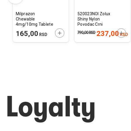
Milprazon
520023NOI Zolux
Chewable
Shiny Nylon
4mg/10mg Tablete
Povodac Crni
za Žvakanje Protiv
ODAJTE U KORPU
DODAJTE U KORPU
DODA
165,00
237,00
790,00
RSD
RSD
RSD
Unutrašnjih
Parazita za Male
Mačke 1kom.
Loyalty