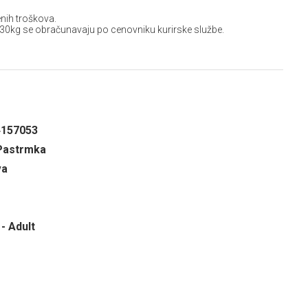
nih troškova.
 30kg se obračunavaju po cenovniku kurirske službe.
4157053
Pastrmka
va
- Adult