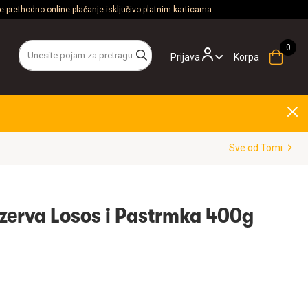
 prethodno online plaćanje isključivo platnim karticama.
Prijava
Korpa
Sve od Tomi
zerva Losos i Pastrmka 400g