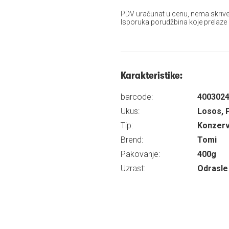
PDV uračunat u cenu, nema skrive
Isporuka porudžbina koje prelaze
Karakteristike:
barcode:
400302
Ukus:
Losos, 
Tip:
Konzer
Brend:
Tomi
Pakovanje:
400g
Uzrast:
Odrasle 