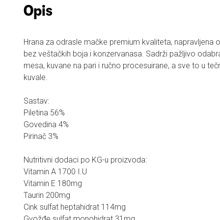
Opis
Hrana za odrasle mačke premium kvaliteta, napravljena o
bez veštačkih boja i konzervanasa. Sadrži pažljivo odabra
mesa, kuvane na pari i ručno procesuirane, a sve to u tečn
kuvale.
Sastav:
Piletina 56%
Govedina 4%
Pirinač 3%
Nutritivni dodaci po KG-u proizvoda:
Vitamin A 1700 I.U
Vitamin E 180mg
Taurin 200mg
Cink sulfat heptahidrat 114mg
Gvožđe sulfat monohidrat 31mg