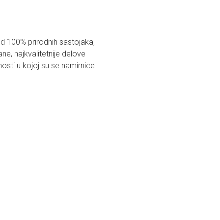
d 100% prirodnih sastojaka,
ne, najkvalitetnije delove
osti u kojoj su se namirnice