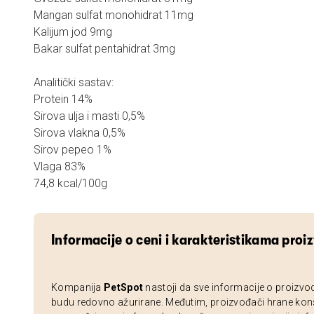
Mangan sulfat monohidrat 11mg
Kalijum jod 9mg
Bakar sulfat pentahidrat 3mg
Analitički sastav:
Protein 14%
Sirova ulja i masti 0,5%
Sirova vlakna 0,5%
Sirov pepeo 1%
Vlaga 83%
74,8 kcal/100g
Informacije o ceni i karakteristikama proi
Kompanija
PetSpot
nastoji da sve informacije o proizvo
budu redovno ažurirane. Međutim, proizvođači hrane kon