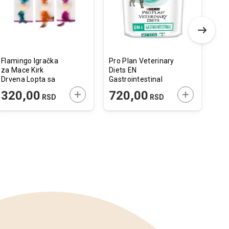
želja
želja
Flamingo Igračka
Pro Plan Veterinary
Nat
za Mace Kirk
Diets EN
Lar
Drvena Lopta sa
Gastrointestinal
Ćur
Perjem 13x4cm
400g
 U KORPU
DODAJTE U KORPU
DODAJTE U 
320,00
720,00
1
RSD
RSD