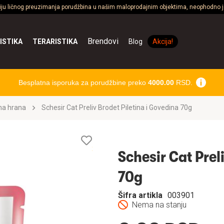
ciju ličnog preuzimanja porudžbina u našim maloprodajnim objektima, neophodno je
Brendovi
ISTIKA
TERARISTIKA
Blog
Akcija!
Besplatna isporuka za porudžbine preko
4000.00
RSD.
na hrana
Schesir Cat Preliv Brodet Piletina i Govedina 70g
Lista
želja
Schesir Cat Prel
70g
Šifra artikla
003901
Nema na stanju