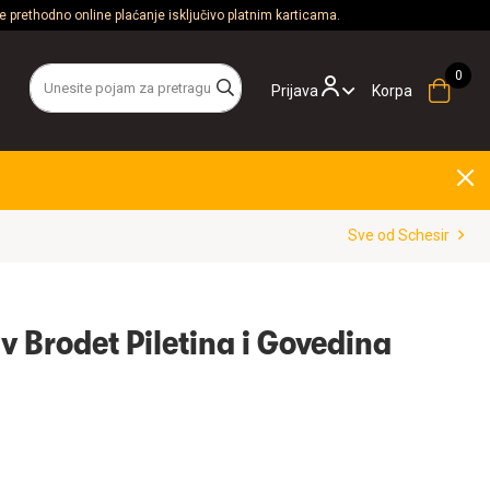
 prethodno online plaćanje isključivo platnim karticama.
Prijava
Korpa
Sve od Schesir
iv Brodet Piletina i Govedina