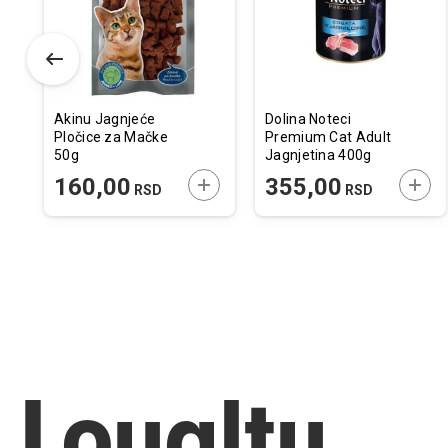
elja
želja
želja
Akinu Jagnjeće
Dolina Noteci
Pločice za Mačke
Premium Cat Adult
50g
Jagnjetina 400g
ODAJTE U KORPU
DODAJTE U KORPU
DODA
160,00
355,00
RSD
RSD
Loyalty