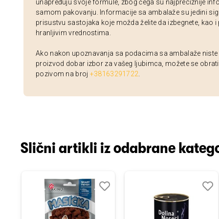
unapređuju svoje formule, zbog čega su najpreciznije inf
samom pakovanju. Informacije sa ambalaže su jedini sig
prisustvu sastojaka koje možda želite da izbegnete, kao i
hranljivim vrednostima.
Ako nakon upoznavanja sa podacima sa ambalaže niste si
proizvod dobar izbor za vašeg ljubimca, možete se obrati
pozivom na broj
+38163291722
.
Slični artikli iz odabrane katego
odaj
poredi
Dodaj
Uporedi
Doda
Upor
u
u
istu
listu
listu