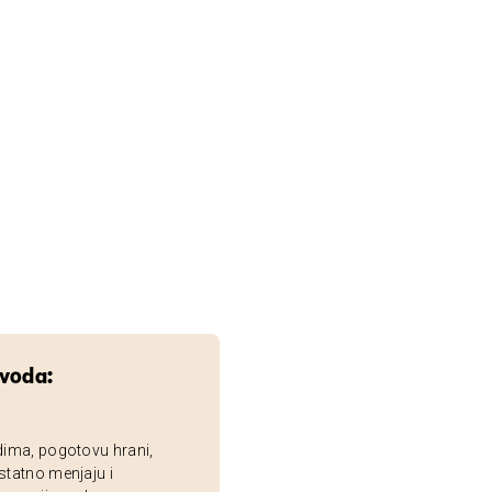
zvoda:
dima, pogotovu hrani,
statno menjaju i