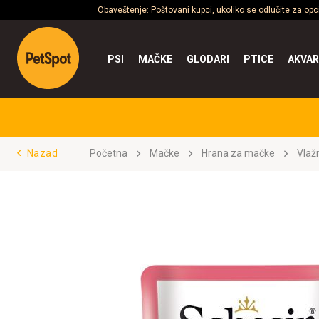
Obaveštenje: Poštovani kupci, ukoliko se odlučite za op
PSI
MAČKE
GLODARI
PTICE
AKVAR
Nazad
Početna
Mačke
Hrana za mačke
Vlaž