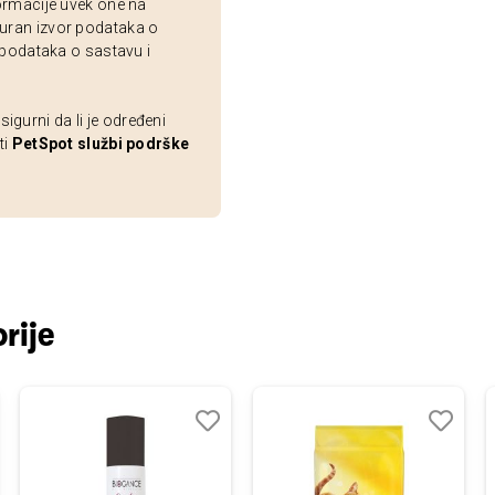
ormacije uvek one na
uran izvor podataka o
 podataka o sastavu i
gurni da li je određeni
ti
PetSpot službi podrške
rije
j
edi
Dodaj
Uporedi
Dodaj
Uporedi
u
u
listu
listu