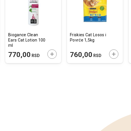
želja
želja
Biogance Clean
Friskies Cat Losos i
Ears Cat Lotion 100
Povrće 1,5kg
ml
JTE U KORPU
DODAJTE U KORPU
DODAJTE
770,00
760,00
RSD
RSD