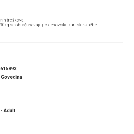
nih troškova.
 30kg se obračunavaju po cenovniku kurirske službe.
2615893
, Govedina
- Adult