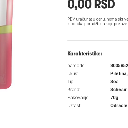
0,00 RSD
PDV uračunat u cenu, nema skrive
Isporuka porudžbina koje prelaze
Karakteristike:
barcode:
800585
Ukus:
Piletina
Tip:
Sos
Brend:
Schesir
Pakovanje:
70g
Uzrast:
Odrasle 