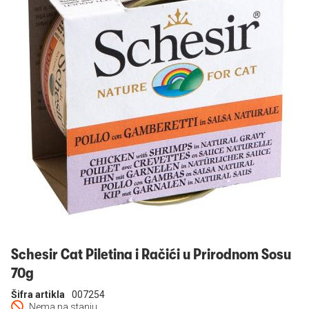
Prijavi se
Schesir Cat Piletina i Račići u Prirodnom Sosu
70g
Šifra artikla
007254
Nema na stanju