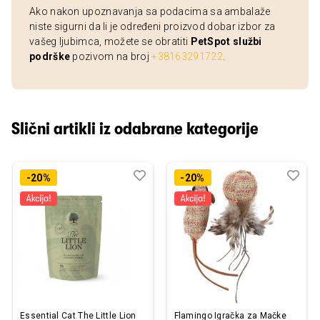
Ako nakon upoznavanja sa podacima sa ambalaže
niste sigurni da li je određeni proizvod dobar izbor za
vašeg ljubimca, možete se obratiti
PetSpot službi
podrške
pozivom na broj
+38163291722
.
Slični artikli iz odabrane kategorije
Dodaj
Uporedi
Dod
Upo
-20%
-20%
u
u
listu
listu
želja
želj
Essential Cat The Little Lion
Flamingo Igračka za Mačke