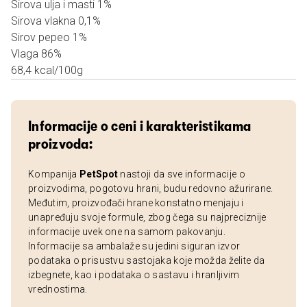
Sirova ulja i masti 1%
Sirova vlakna 0,1%
Sirov pepeo 1%
Vlaga 86%
68,4 kcal/100g
Informacije o ceni i karakteristikama
proizvoda:
Kompanija
PetSpot
nastoji da sve informacije o
proizvodima, pogotovu hrani, budu redovno ažurirane.
Međutim, proizvođači hrane konstatno menjaju i
unapređuju svoje formule, zbog čega su najpreciznije
informacije uvek one na samom pakovanju.
Informacije sa ambalaže su jedini siguran izvor
podataka o prisustvu sastojaka koje možda želite da
izbegnete, kao i podataka o sastavu i hranljivim
vrednostima.