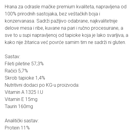
Hrana za odrasle mačke premium kvaliteta, napravljena od
100% prirodnih sastojaka, bez veštačkih boja i
konzervanasa. Sadrži pažljivo odabrane, najkvalitetnije
delove mesa i ribe, kuvane na pari i ručno procesuirane, a
sve to u supi napravljenoj od tapioke koja je lako svarljiva, a
kako nije žitarica već povrće samim tim ne sadrži ni gluten.
Sastav:
Fileti piletine 57,3%
Račići 5,7%
Skrob tapioke 1,4%
Nutritivni dodaci po KG-u proizvoda:
Vitamin A 1325 I.U
Vitamin E 15mg
Taurin 160mg
Analitički sastav:
Protein 11%