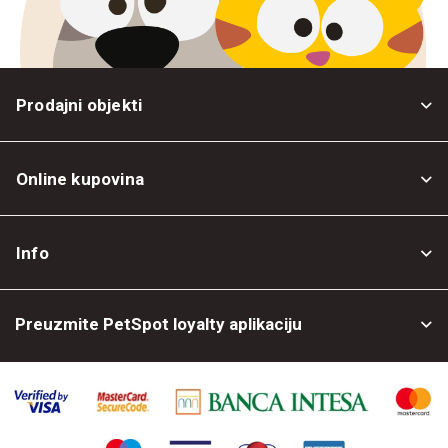
Prodajni objekti
Online kupovina
Opšti uslovi
Info
Politika privatnosti
O nama
Povrat robe
Preuzmite PetSpot loyalty aplikaciju
Prodajni objekti
Posao kod nas