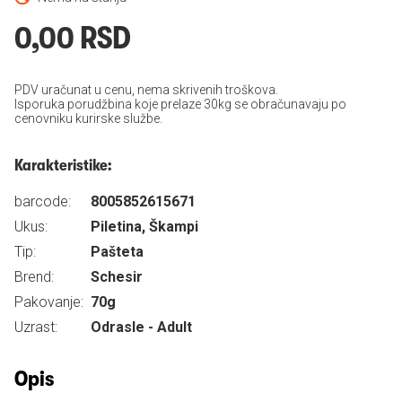
0,00 RSD
PDV uračunat u cenu, nema skrivenih troškova.
Isporuka porudžbina koje prelaze 30kg se obračunavaju po
cenovniku kurirske službe.
Karakteristike:
barcode:
8005852615671
Ukus:
Piletina, Škampi
Tip:
Pašteta
Brend:
Schesir
Pakovanje:
70g
Uzrast:
Odrasle - Adult
Opis