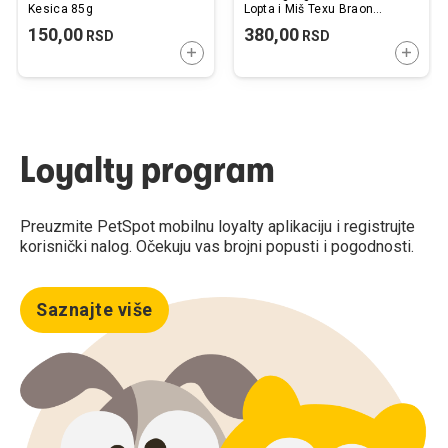
Kesica 85g
Lopta i Miš Texu Braon
9x4x4cm
150,00
380,00
RSD
RSD
DODAJTE U KORPU
DODAJ
Loyalty program
Preuzmite PetSpot mobilnu loyalty aplikaciju i registrujte
korisnički nalog. Očekuju vas brojni popusti i pogodnosti.
Saznajte više