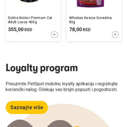
Dolina Noteci Premium Cat
Whiskas Kesica Govedina
Adult Losos 400g
85g
355,00
78,00
RSD
RSD
DODAJTE U KORPU
DODAJ
Loyalty program
Preuzmite PetSpot mobilnu loyalty aplikaciju i registrujte
korisnički nalog. Očekuju vas brojni popusti i pogodnosti.
Saznajte više