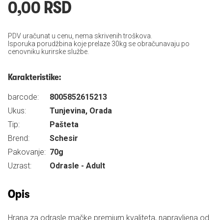
0,00 RSD
PDV uračunat u cenu, nema skrivenih troškova.
Isporuka porudžbina koje prelaze 30kg se obračunavaju po
cenovniku kurirske službe.
Karakteristike:
barcode:
8005852615213
Ukus:
Tunjevina, Orada
Tip:
Pašteta
Brend:
Schesir
Pakovanje:
70g
Uzrast:
Odrasle - Adult
Opis
Hrana za odrasle mačke premium kvaliteta, napravljena od