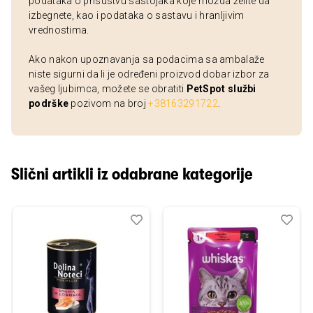
podataka o prisustvu sastojaka koje možda želite da
izbegnete, kao i podataka o sastavu i hranljivim
vrednostima.
Ako nakon upoznavanja sa podacima sa ambalaže
niste sigurni da li je određeni proizvod dobar izbor za
vašeg ljubimca, možete se obratiti
PetSpot službi
podrške
pozivom na broj
+38163291722
.
Slični artikli iz odabrane kategorije
Dodaj
Uporedi
Dod
Upo
u
u
listu
listu
želja
želj