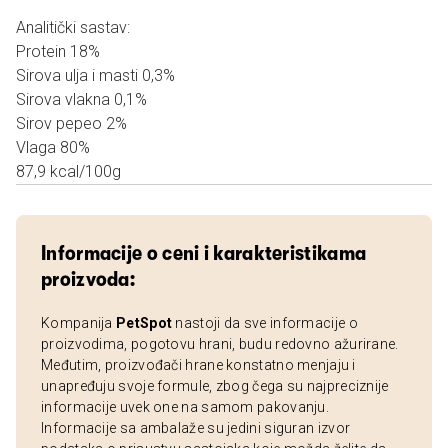
Analitički sastav:
Protein 18%
Sirova ulja i masti 0,3%
Sirova vlakna 0,1%
Sirov pepeo 2%
Vlaga 80%
87,9 kcal/100g
Informacije o ceni i karakteristikama
proizvoda:
Kompanija
PetSpot
nastoji da sve informacije o
proizvodima, pogotovu hrani, budu redovno ažurirane.
Međutim, proizvođači hrane konstatno menjaju i
unapređuju svoje formule, zbog čega su najpreciznije
informacije uvek one na samom pakovanju.
Informacije sa ambalaže su jedini siguran izvor