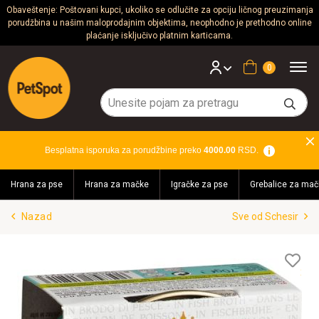
Obaveštenje: Poštovani kupci, ukoliko se odlučite za opciju ličnog preuzimanja
porudžbina u našim maloprodajnim objektima, neophodno je prethodno online
Psi
plaćanje isključivo platnim karticama.
Mačke
Korpa
Glodari
Ptice
Besplatna isporuka za porudžbine preko
4000.00
RSD.
Akvaristika
Hrana za pse
Hrana za mačke
Igračke za pse
Grebalice za mač
Teraristika
Nazad
Sve od Schesir
Brendovi
Blog
Lis
želj
Akcija!