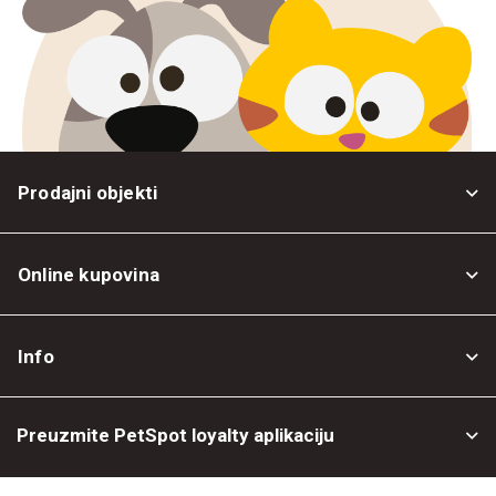
Prodajni objekti
Online kupovina
Opšti uslovi
Info
Politika privatnosti
O nama
Povrat robe
Preuzmite PetSpot loyalty aplikaciju
Prodajni objekti