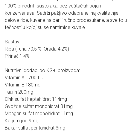
100% prirodnih sastojaka, bez veštačkih boja i
konzervanasa. Sadrži pažljivo odabrane, najkvalitetnije
delove ribe, kuvane na pari i ručno procesuirane, a sve to u
tečnosti u kojoj su se namirnice kuvale.
Sastav:
Riba (Tuna 70,5 %, Orada 4,2%)
Pirinač 1,4%
Nutritivni dodaci po KG-u proizvoda:
Vitamin A 1700 I.U
Vitamin E 180mg
Taurin 200mg
Cink sulfat heptahidrat 114mg
Gvožđe sulfat monohidrat 31mg
Mangan sulfat monohidrat 11mg
Kalijum jod 9mg
Bakar sulfat pentahidrat 3mg