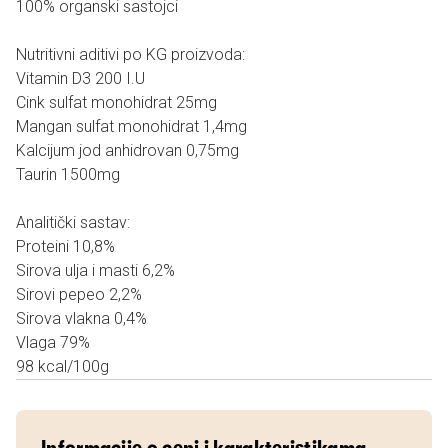
100% organski sastojci
Nutritivni aditivi po KG proizvoda:
Vitamin D3 200 I.U
Cink sulfat monohidrat 25mg
Mangan sulfat monohidrat 1,4mg
Kalcijum jod anhidrovan 0,75mg
Taurin 1500mg
Analitički sastav:
Proteini 10,8%
Sirova ulja i masti 6,2%
Sirovi pepeo 2,2%
Sirova vlakna 0,4%
Vlaga 79%
98 kcal/100g