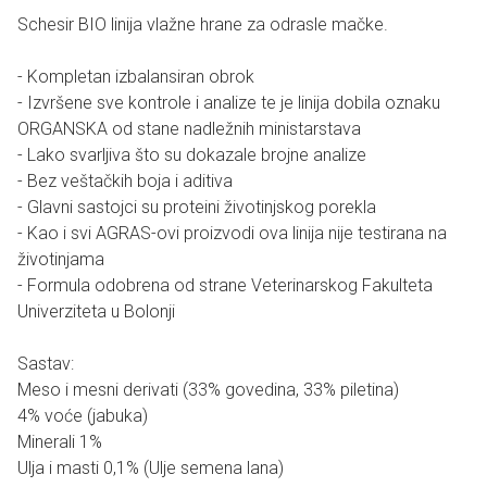
Schesir BIO linija vlažne hrane za odrasle mačke.
- Kompletan izbalansiran obrok
- Izvršene sve kontrole i analize te je linija dobila oznaku
ORGANSKA od stane nadležnih ministarstava
- Lako svarljiva što su dokazale brojne analize
- Bez veštačkih boja i aditiva
- Glavni sastojci su proteini životinjskog porekla
- Kao i svi AGRAS-ovi proizvodi ova linija nije testirana na
životinjama
- Formula odobrena od strane Veterinarskog Fakulteta
Univerziteta u Bolonji
Sastav:
Meso i mesni derivati (33% govedina, 33% piletina)
4% voće (jabuka)
Minerali 1%
Ulja i masti 0,1% (Ulje semena lana)