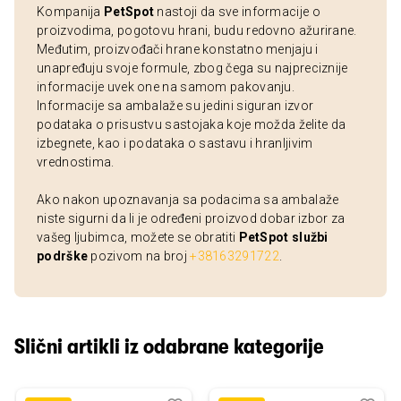
Kompanija
PetSpot
nastoji da sve informacije o
proizvodima, pogotovu hrani, budu redovno ažurirane.
Međutim, proizvođači hrane konstatno menjaju i
unapređuju svoje formule, zbog čega su najpreciznije
informacije uvek one na samom pakovanju.
Informacije sa ambalaže su jedini siguran izvor
podataka o prisustvu sastojaka koje možda želite da
izbegnete, kao i podataka o sastavu i hranljivim
vrednostima.
Ako nakon upoznavanja sa podacima sa ambalaže
niste sigurni da li je određeni proizvod dobar izbor za
vašeg ljubimca, možete se obratiti
PetSpot službi
podrške
pozivom na broj
+38163291722
.
Slični artikli iz odabrane kategorije