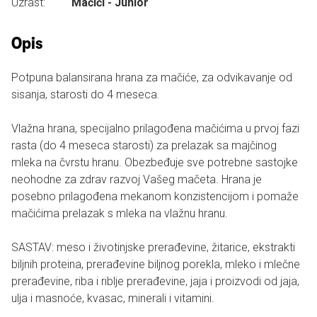
Uzrast:
Mačići - Junior
Opis
Potpuna balansirana hrana za mačiće, za odvikavanje od
sisanja, starosti do 4 meseca.
Vlažna hrana, specijalno prilagođena mačićima u prvoj fazi
rasta (do 4 meseca starosti) za prelazak sa majčinog
mleka na čvrstu hranu. Obezbeđuje sve potrebne sastojke
neohodne za zdrav razvoj Vašeg mačeta. Hrana je
posebno prilagođena mekanom konzistencijom i pomaže
mačićima prelazak s mleka na vlažnu hranu.
SASTAV: meso i životinjske prerađevine, žitarice, ekstrakti
biljnih proteina, prerađevine biljnog porekla, mleko i mlečne
prerađevine, riba i riblje prerađevine, jaja i proizvodi od jaja,
ulja i masnoće, kvasac, minerali i vitamini.