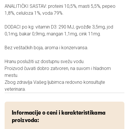
ANALITIČKI SASTAV: proteini 10,5%, masti 5,5%, pepeo
1,8%, celuloza 1%, voda 79%.
DODACI po kg: vitamin D3: 290 MJ, gvožđe 3,5mg, jod
0,1mg, bakar 0,9mg, mangan 1,1mg, cink 11mg.
Bez veštačkih boja, aroma i konzervansa.
Hranu poslužiti uz dostupnu svežu vodu.
Proizvod čuvati dobro zatvoren, na suvom i hladnom
mestu.
Zbog zdravlja Vašeg ljubimca redovno konsultujte
veterinara.
Informacije o ceni i karakteristikama
proizvoda: