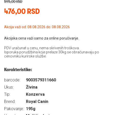
595,00 RSD
476,00 RSD
Akcija važi od: 08.08.2026 do: 08.08.2026
Akcijska cena važi samo za online poručivanje.
PDV uračunat u cenu, nema skrivenih troškova.
Isporuka porudžbina koje prelaze 30kg se obračunavaju po
cenovniku kurirske službe.
Karakteristike:
barcode:
9003579311660
Ukus:
Živina
Tip:
Konzerva
Brend:
Royal Canin
Pakovanje:
195g