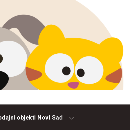
odajni objekti Novi Sad