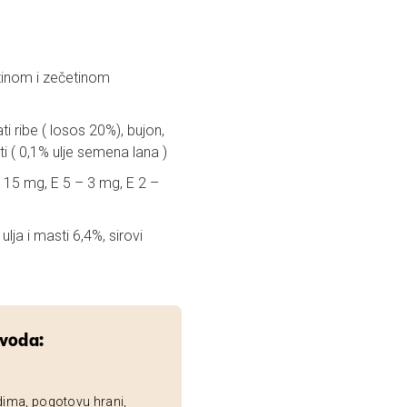
tinom i zečetinom
ti ribe ( losos 20%), bujon,
ti ( 0,1% ulje semena lana )
– 15 mg, E 5 – 3 mg, E 2 –
ulja i masti 6,4%, sirovi
zvoda:
dima, pogotovu hrani,