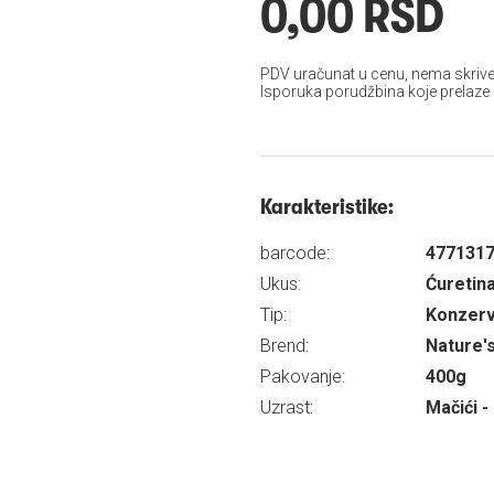
0,00 RSD
PDV uračunat u cenu, nema skrive
Isporuka porudžbina koje prelaze
Karakteristike:
barcode:
477131
Ukus:
Ćuretin
Tip:
Konzer
Brend:
Nature'
Pakovanje:
400g
Uzrast:
Mačići -