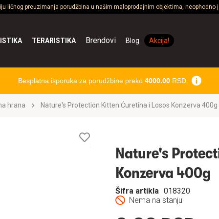
ciju ličnog preuzimanja porudžbina u našim maloprodajnim objektima, neophodno je
Brendovi
ISTIKA
TERARISTIKA
Blog
Akcija!
Besplatna isporuka za porudžbine preko
4000.00
RSD.
na hrana
Nature's Protection Kitten Ćuretina i Losos Konzerva 400g
Lista
želja
Nature's Protect
Konzerva 400g
Šifra artikla
018320
Nema na stanju