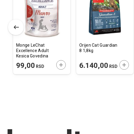
u
u
istu
listu
listu
elja
želja
želja
Monge LeChat
Orijen Cat Guardian
Excellence Adult
8 1,8kg
Kesica Govedina
100g
ODAJTE U KORPU
DODAJTE U KORPU
DODA
99,00
6.140,00
RSD
RSD