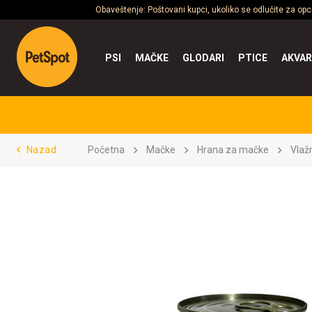
Obaveštenje: Poštovani kupci, ukoliko se odlučite za op
PSI
MAČKE
GLODARI
PTICE
AKVAR
Nazad
Početna
Mačke
Hrana za mačke
Vlaž