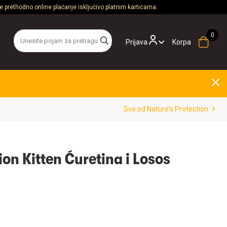
 prethodno online plaćanje isključivo platnim karticama.
Prijava
Korpa
Sve od Nature's Protection
ion Kitten Ćuretina i Losos