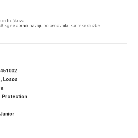
nih troškova.
 30kg se obračunavaju po cenovniku kurirske službe.
7451002
a, Losos
va
s Protection
 Junior