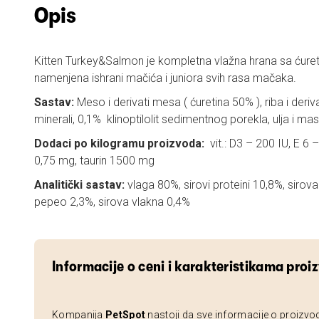
Opis
Kitten Turkey&Salmon je kompletna vlažna hrana sa ćure
namenjena ishrani mačića i juniora svih rasa mačaka.
Sastav:
Meso i derivati mesa ( ćuretina 50% ), riba i deriva
minerali, 0,1% klinoptilolit sedimentnog porekla, ulja i mas
Dodaci po kilogramu proizvoda:
vit.: D3 – 200 IU, E 6 
0,75 mg, taurin 1500 mg
Analitički sastav:
vlaga 80%, sirovi proteini 10,8%, sirova 
pepeo 2,3%, sirova vlakna 0,4%
Informacije o ceni i karakteristikama proi
Kompanija
PetSpot
nastoji da sve informacije o proizvo