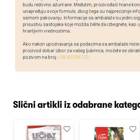
budu redovno ažurirane. Međutim, proizvođači hrane kon
unapređuju svoje formule, zbog čega su najpreciznije inf
samom pakovanju. Informacije sa ambalaže su jedini sig
prisustvu sastojaka koje možda želite da izbegnete, kao i
hranljivim vrednostima.
Ako nakon upoznavanja sa podacima sa ambalaže niste si
proizvod dobar izbor za vašeg ljubimca, možete se obrati
pozivom na broj
+38163291722
.
Slični artikli iz odabrane katego
odaj
poredi
Dodaj
Uporedi
Doda
Upor