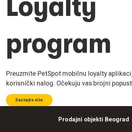
Loyalty
program
Preuzmite PetSpot mobilnu loyalty aplikaciju
korisnički nalog. Očekuju vas brojni popust
Saznajte više
Prodajni objekti Beograd