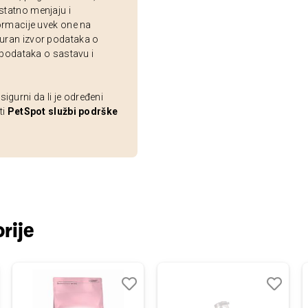
statno menjaju i
ormacije uvek one na
uran izvor podataka o
 podataka o sastavu i
gurni da li je određeni
ti
PetSpot službi podrške
rije
j
edi
Dodaj
Uporedi
Dodaj
Uporedi