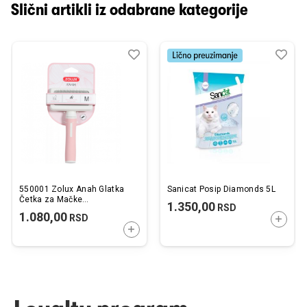
Slični artikli iz odabrane kategorije
Dodaj
Uporedi
Dod
Upo
u
u
listu
listu
želja
želj
550001 Zolux Anah Glatka
Sanicat Posip Diamonds 5L
Četka za Mačke
1.350,00
RSD
9,5x5,5x17cm
1.080,00
RSD
DODAJ
DODAJTE U KORPU