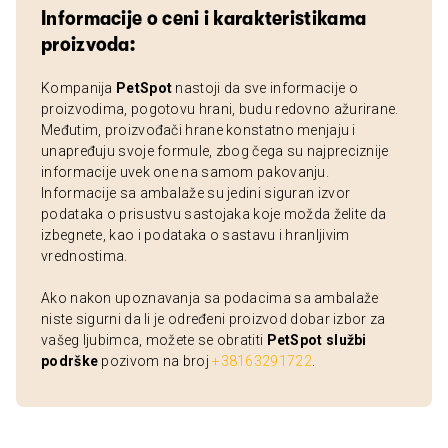
Informacije o ceni i karakteristikama
proizvoda:
Kompanija
PetSpot
nastoji da sve informacije o
proizvodima, pogotovu hrani, budu redovno ažurirane.
Međutim, proizvođači hrane konstatno menjaju i
unapređuju svoje formule, zbog čega su najpreciznije
informacije uvek one na samom pakovanju.
Informacije sa ambalaže su jedini siguran izvor
podataka o prisustvu sastojaka koje možda želite da
izbegnete, kao i podataka o sastavu i hranljivim
vrednostima.
Ako nakon upoznavanja sa podacima sa ambalaže
niste sigurni da li je određeni proizvod dobar izbor za
vašeg ljubimca, možete se obratiti
PetSpot službi
podrške
pozivom na broj
+38163291722
.