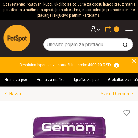
Obaveštenje: Poštovani kupci, ukoliko se odlučite za opciju ličnog preuzimanja
porudžbina u našim maloprodajnim objektima, neophodno je prethodno online
Psi
plaćanje isključivo platnim karticama.
Mačke
Korpa
Glodari
Ptice
Besplatna isporuka za porudžbine preko
4000.00
RSD.
Akvaristika
Hrana za pse
Hrana za mačke
Igračke za pse
Grebalice za mač
Teraristika
Nazad
Sve od Gemon
Brendovi
Blog
Lis
želj
Akcija!