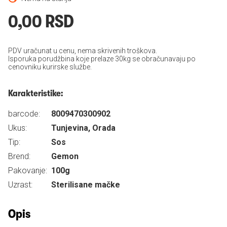
0,00 RSD
PDV uračunat u cenu, nema skrivenih troškova.
Isporuka porudžbina koje prelaze 30kg se obračunavaju po
cenovniku kurirske službe.
Karakteristike:
barcode:
8009470300902
Ukus:
Tunjevina, Orada
Tip:
Sos
Brend:
Gemon
Pakovanje:
100g
Uzrast:
Sterilisane mačke
Opis