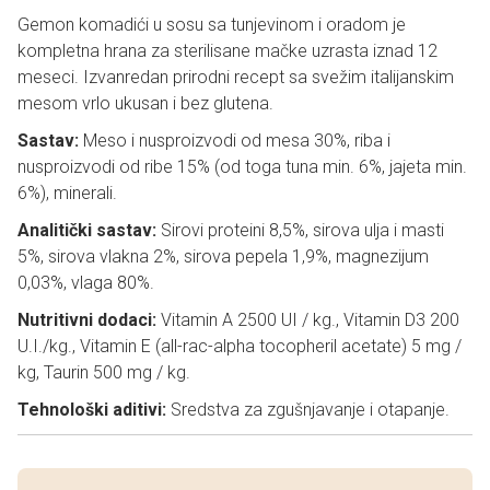
Gemon komadići u sosu sa tunjevinom i oradom je
kompletna hrana za sterilisane mačke uzrasta iznad 12
meseci. Izvanredan prirodni recept sa svežim italijanskim
mesom vrlo ukusan i bez glutena.
Sastav:
Meso i nusproizvodi od mesa 30%, riba i
nusproizvodi od ribe 15% (od toga tuna min. 6%, jajeta min.
6%), minerali.
Analitički sastav:
Sirovi proteini 8,5%, sirova ulja i masti
5%, sirova vlakna 2%, sirova pepela 1,9%, magnezijum
0,03%, vlaga 80%.
Nutritivni dodaci:
Vitamin A 2500 UI / kg., Vitamin D3 200
U.I./kg., Vitamin E (all-rac-alpha tocopheril acetate) 5 mg /
kg, Taurin 500 mg / kg.
Tehnološki aditivi:
Sredstva za zgušnjavanje i otapanje.