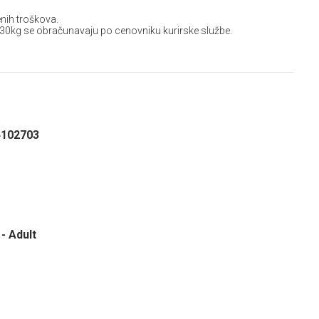
nih troškova.
 30kg se obračunavaju po cenovniku kurirske službe.
4102703
- Adult