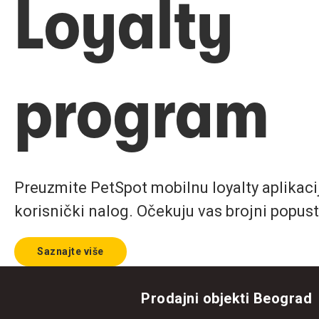
Loyalty
program
Preuzmite PetSpot mobilnu loyalty aplikaciju
korisnički nalog. Očekuju vas brojni popust
Saznajte više
Prodajni objekti Beograd