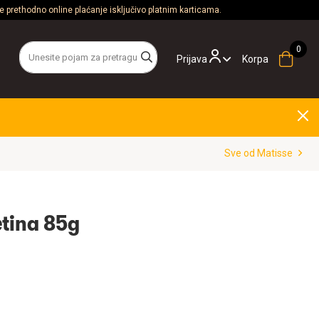
 prethodno online plaćanje isključivo platnim karticama.
Prijava
Korpa
Sve od Matisse
etina 85g