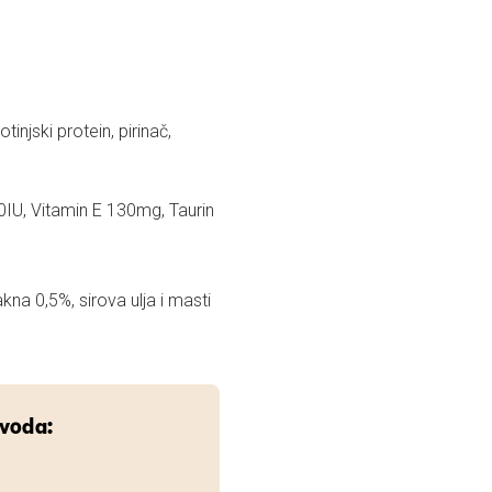
tinjski protein, pirinač,
IU, Vitamin E 130mg, Taurin
kna 0,5%, sirova ulja i masti
zvoda: