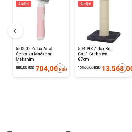
u
u
istu
listu
listu
elja
želja
želja
550002 Zolux Anah
504093 Zolux Big
Četka za Mačke sa
Cat 1 Grebalica
Mekanim
87cm
Čekinjama
ODAJTE U KORPU
DODAJTE U KORPU
DODA
704,00
13.568,0
880,00
RSD
16.960,00
RSD
SD
RSD
6,4x3,5x16,2cm