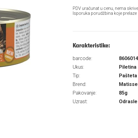
PDV uračunat u cenu, nema skrive
Isporuka porudžbina koje prelaze
Karakteristike:
barcode:
860601
Ukus:
Piletina
Tip:
Pašteta
Brend:
Matisse
Pakovanje:
85g
Uzrast:
Odrasle 