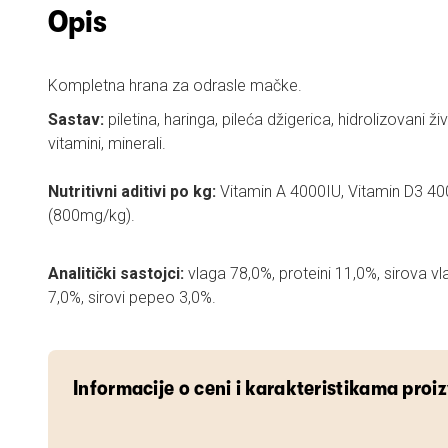
Opis
Kompletna hrana za odrasle mačke.
Sastav:
piletina, haringa, pileća džigerica, hidrolizovani živo
vitamini, minerali.
Nutritivni aditivi po kg:
Vitamin A 4000IU, Vitamin D3 400
(800mg/kg).
Analitički sastojci:
vlaga 78,0%, proteini 11,0%, sirova vla
7,0%, sirovi pepeo 3,0%.
Informacije o ceni i karakteristikama proi