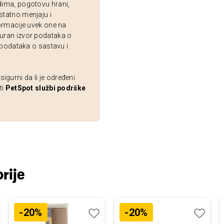
dima, pogotovu hrani,
statno menjaju i
ormacije uvek one na
uran izvor podataka o
 podataka o sastavu i
gurni da li je određeni
ti
PetSpot službi podrške
rije
-20%
-20%
j
edi
Dodaj
Uporedi
Dodaj
Uporedi