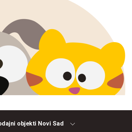
odajni objekti Novi Sad