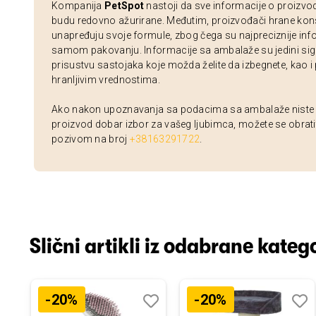
Kompanija
PetSpot
nastoji da sve informacije o proizvo
budu redovno ažurirane. Međutim, proizvođači hrane kon
unapređuju svoje formule, zbog čega su najpreciznije inf
samom pakovanju. Informacije sa ambalaže su jedini sig
prisustvu sastojaka koje možda želite da izbegnete, kao i
hranljivim vrednostima.
Ako nakon upoznavanja sa podacima sa ambalaže niste si
proizvod dobar izbor za vašeg ljubimca, možete se obrati
pozivom na broj
+38163291722
.
Slični artikli iz odabrane katego
-20%
-20%
odaj
poredi
Dodaj
Uporedi
Doda
Upor