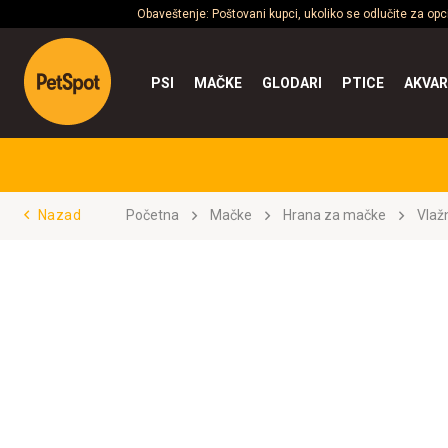
Obaveštenje: Poštovani kupci, ukoliko se odlučite za op
PSI
MAČKE
GLODARI
PTICE
AKVAR
Nazad
Početna
Mačke
Hrana za mačke
Vlaž