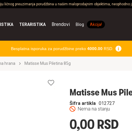
ciju ličnog preuzimanja porudžbina u našim maloprodajnim objektima, neophodno je
Brendovi
ISTIKA
TERARISTIKA
Blog
Akcija!
Besplatna isporuka za porudžbine preko
4000.00
RSD.
na hrana
Matisse Mus Piletina 85g
Lista
želja
Matisse Mus Pil
Šifra artikla
012727
Nema na stanju
0,00 RSD