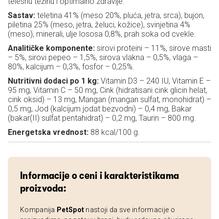
telesnu težinu i optimalno zdravlje.
Sastav:
teletina 41% (meso 20%, pluća, jetra, srca), bujon,
piletina 25% (meso, jetra, želuci, kožice), svinjetina 4%
(meso), minerali, ulje lososa 0,8%, prah soka od cvekle.
Analitičke komponente:
sirovi proteini – 11%, sirove masti
– 5%, sirovi pepeo – 1,5%, sirova vlakna – 0,5%, vlaga –
80%, kalcijum – 0,3%, fosfor – 0,25%.
Nutritivni dodaci po 1 kg:
Vitamin D3 – 240 IU, Vitamin E –
95 mg, Vitamin C – 50 mg, Cink (hidratisani cink glicin helat,
cink oksid) – 13 mg, Mangan (mangan sulfat, monohidrat) –
0,5 mg, Jod (kalcijum jodat bezvodni) – 0,4 mg, Bakar
(bakar(II) sulfat pentahidrat) – 0,2 mg, Taurin – 800 mg.
Energetska vrednost:
88 kcal/100 g.
Informacije o ceni i karakteristikama
proizvoda:
Kompanija
PetSpot
nastoji da sve informacije o