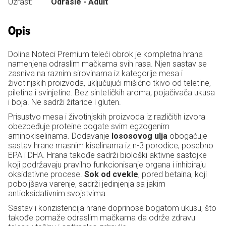
Uzrast:
Odrasle - Adult
Opis
Dolina Noteci Premium teleći obrok je kompletna hrana
namenjena odraslim mačkama svih rasa. Njen sastav se
zasniva na raznim sirovinama iz kategorije mesa i
životinjskih proizvoda, uključujući mišićno tkivo od teletine,
piletine i svinjetine. Bez sintetičkih aroma, pojačivača ukusa
i boja. Ne sadrži žitarice i gluten.
Prisustvo mesa i životinjskih proizvoda iz različitih izvora
obezbeđuje proteine bogate svim egzogenim
aminokiselinama. Dodavanje
lososovog ulja
obogaćuje
sastav hrane masnim kiselinama iz n-3 porodice, posebno
EPA i DHA. Hrana takođe sadrži biološki aktivne sastojke
koji podržavaju pravilno funkcionisanje organa i inhibiraju
oksidativne procese.
Sok od cvekle
, pored betaina, koji
poboljšava varenje, sadrži jedinjenja sa jakim
antioksidativnim svojstvima.
Sastav i konzistencija hrane doprinose bogatom ukusu, što
takođe pomaže odraslim mačkama da održe zdravu