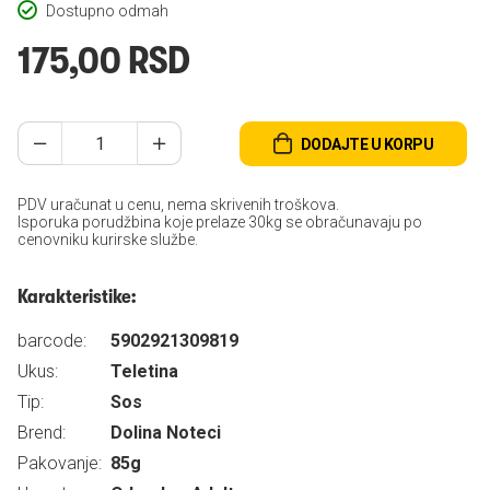
Dostupno odmah
175,00 RSD
DODAJTE U KORPU
PDV uračunat u cenu, nema skrivenih troškova.
Isporuka porudžbina koje prelaze 30kg se obračunavaju po
cenovniku kurirske službe.
Karakteristike:
barcode:
5902921309819
Ukus:
Teletina
Tip:
Sos
Brend:
Dolina Noteci
Pakovanje:
85g