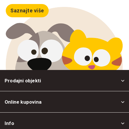
Saznajte više
Prodajni objekti
Online kupovina
Opšti uslovi
Info
Politika privatnosti