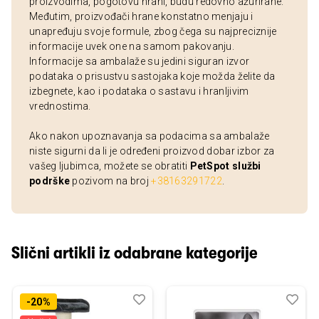
proizvodima, pogotovu hrani, budu redovno ažurirane.
Međutim, proizvođači hrane konstatno menjaju i
unapređuju svoje formule, zbog čega su najpreciznije
informacije uvek one na samom pakovanju.
Informacije sa ambalaže su jedini siguran izvor
podataka o prisustvu sastojaka koje možda želite da
izbegnete, kao i podataka o sastavu i hranljivim
vrednostima.
Ako nakon upoznavanja sa podacima sa ambalaže
niste sigurni da li je određeni proizvod dobar izbor za
vašeg ljubimca, možete se obratiti
PetSpot službi
podrške
pozivom na broj
+38163291722
.
Slični artikli iz odabrane kategorije
Dodaj
Uporedi
Dod
Upo
-20%
u
u