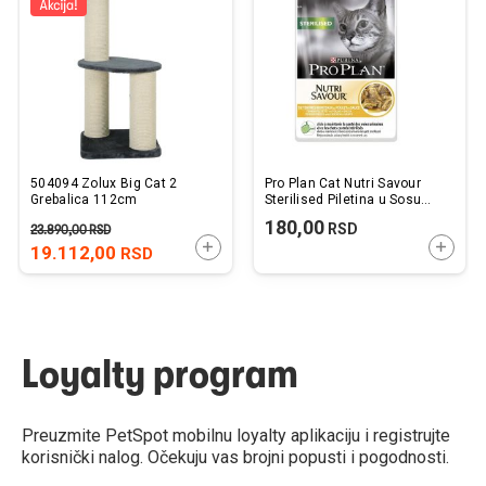
listu
listu
želja
želj
504094 Zolux Big Cat 2
Pro Plan Cat Nutri Savour
Grebalica 112cm
Sterilised Piletina u Sosu
85g
180,00
RSD
23.890,00
RSD
DODAJTE U KORPU
DODAJ
19.112,00
RSD
Loyalty program
Preuzmite PetSpot mobilnu loyalty aplikaciju i registrujte
korisnički nalog. Očekuju vas brojni popusti i pogodnosti.