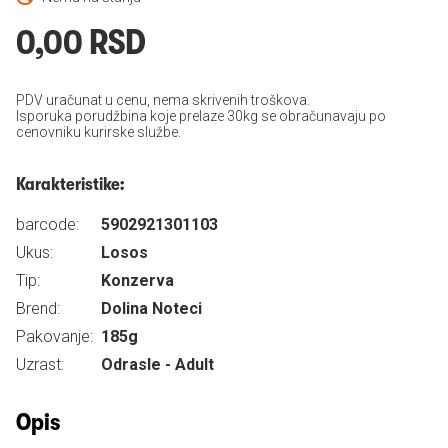
0,00 RSD
PDV uračunat u cenu, nema skrivenih troškova.
Isporuka porudžbina koje prelaze 30kg se obračunavaju po
cenovniku kurirske službe.
Karakteristike:
barcode:
5902921301103
Ukus:
Losos
Tip:
Konzerva
Brend:
Dolina Noteci
Pakovanje:
185g
Uzrast:
Odrasle - Adult
Opis