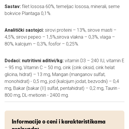
Sastav:
filet lososa 60%, temeljac lososa, minerali, seme
bokvice Plantaga 0,1%.
Analitički sastojci:
sirovi proteini – 13%, sirove masti –
4,5%, sirovi pepeo – 1,5%,sirova vlakna – 0,3%, vlaga –
80%, kalcijum – 0,3%, fosfor – 0,25%.
Dodaci: nutritivni aditivi/kg:
vitamin D3 – 240 IU, vitamin E
– 95 mg, Vitamin C – 50 mg, cink (cink oksid, cink helat
glicina, hidrat) – 13 mg, Mangan (manganov sulfat,
monohidrat) - 0,5 mg, jod (kalcijum jodat, bezvodni) – 0,4
mg, Bakar (bakar (II) sulfat, pentahidrat) – 0,2 mg, Taurin -
800 mg, DL-metionin - 2400 mg.
Informacije o ceni i karakteristikama