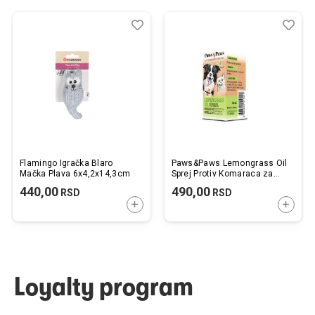
Dodaj
Uporedi
Dod
Upo
u
u
listu
listu
želja
želj
Flamingo Igračka Blaro
Paws&Paws Lemongrass Oil
Mačka Plava 6x4,2x14,3cm
Sprej Protiv Komaraca za
Pse i Mačke 100ml
440,00
490,00
RSD
RSD
DODAJTE U KORPU
DODAJ
Loyalty program