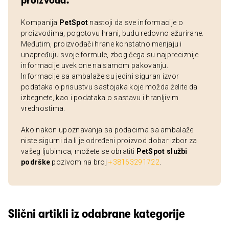
proizvoda:
Kompanija
PetSpot
nastoji da sve informacije o
proizvodima, pogotovu hrani, budu redovno ažurirane.
Međutim, proizvođači hrane konstatno menjaju i
unapređuju svoje formule, zbog čega su najpreciznije
informacije uvek one na samom pakovanju.
Informacije sa ambalaže su jedini siguran izvor
podataka o prisustvu sastojaka koje možda želite da
izbegnete, kao i podataka o sastavu i hranljivim
vrednostima.
Ako nakon upoznavanja sa podacima sa ambalaže
niste sigurni da li je određeni proizvod dobar izbor za
vašeg ljubimca, možete se obratiti
PetSpot službi
podrške
pozivom na broj
+38163291722
.
Slični artikli iz odabrane kategorije