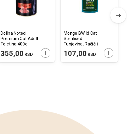
Dolina Noteci
Monge BWild Cat
Vir
Premium Cat Adult
Sterilised
Enz
Teletina 400g
Tunjevina, Račići i
za 
Povrće Kesica 85g
Pil
 U KORPU
DODAJTE U KORPU
DODAJTE U 
355,00
107,00
1
RSD
RSD
Mač