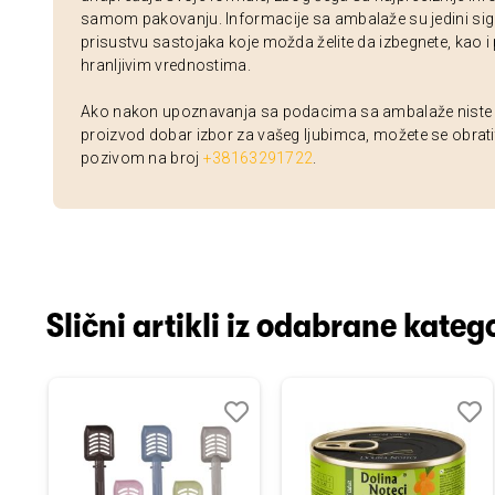
samom pakovanju. Informacije sa ambalaže su jedini sig
prisustvu sastojaka koje možda želite da izbegnete, kao i
hranljivim vrednostima.
Ako nakon upoznavanja sa podacima sa ambalaže niste si
proizvod dobar izbor za vašeg ljubimca, možete se obrati
pozivom na broj
+38163291722
.
Slični artikli iz odabrane katego
odaj
poredi
Dodaj
Uporedi
Doda
Upor
u
u
istu
listu
listu
elja
želja
želja