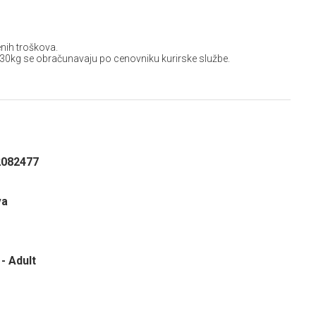
nih troškova.
 30kg se obračunavaju po cenovniku kurirske službe.
2082477
va
- Adult