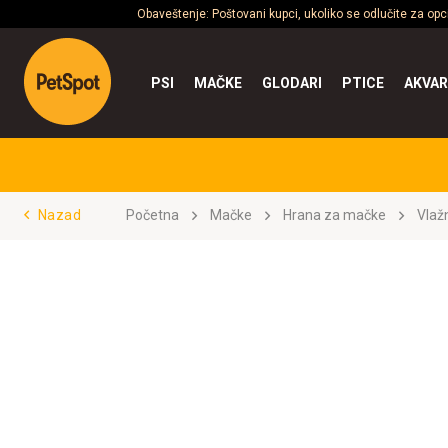
Obaveštenje: Poštovani kupci, ukoliko se odlučite za op
PSI
MAČKE
GLODARI
PTICE
AKVAR
Nazad
Početna
Mačke
Hrana za mačke
Vlaž