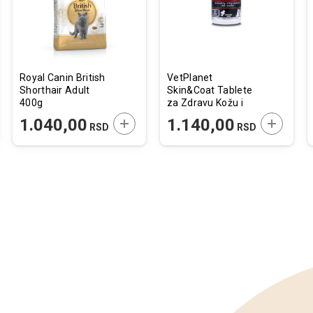
Royal Canin British
VetPlanet
Shorthair Adult
Skin&Coat Tablete
400g
za Zdravu Kožu i
Dlaku za Pse i
JTE U KORPU
DODAJTE U KORPU
DODAJTE
1.040,00
1.140,00
RSD
RSD
Mačke 70tbl.