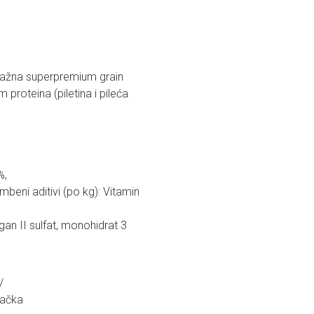
lažna superpremium grain
roteina (piletina i pileća
%,
beni aditivi (po kg): Vitamin
n II sulfat, monohidrat 3
/
ačka