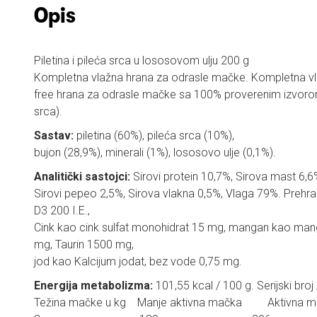
Opis
Piletina i pileća srca u lososovom ulju 200 g
Kompletna vlažna hrana za odrasle mačke. Kompletna v
free hrana za odrasle mačke sa 100% proverenim izvorom p
srca).
Sastav:
piletina (60%), pileća srca (10%),
bujon (28,9%), minerali (1%), lososovo ulje (0,1%).
Analitički sastojci:
Sirovi protein 10,7%, Sirova mast 6,6
Sirovi pepeo 2,5%, Sirova vlakna 0,5%, Vlaga 79%. Prehram
D3 200 I.E.,
Cink kao cink sulfat monohidrat 15 mg, mangan kao manga
mg, Taurin 1500 mg,
jod kao Kalcijum jodat, bez vode 0,75 mg.
Energija metabolizma:
101,55 kcal / 100 g. Serijski broj 
Težina mačke u kg Manje aktivna mačka Aktivna m