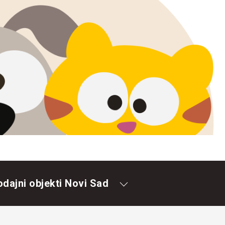
odajni objekti Novi Sad