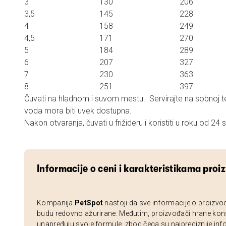
3 130 206
3,5 145 228
4 158 249
4,5 171 270
5 184 289
6 207 327
7 230 363
8 251 397
Čuvati na hladnom i suvom mestu. Servirajte na sobnoj t
voda mora biti uvek dostupna.
Nakon otvaranja, čuvati u frižideru i koristiti u roku od 24 
Informacije o ceni i karakteristikama proi
Kompanija
PetSpot
nastoji da sve informacije o proizvo
budu redovno ažurirane. Međutim, proizvođači hrane kon
unapređuju svoje formule, zbog čega su najpreciznije inf