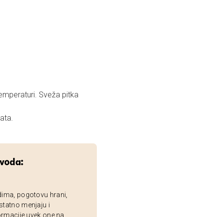
emperaturi. Sveža pitka
sata.
zvoda:
dima, pogotovu hrani,
statno menjaju i
ormacije uvek one na