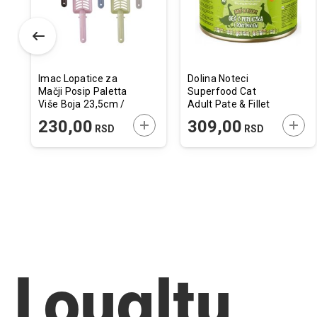
Imac Lopatice za
Dolina Noteci
Mačji Posip Paletta
Superfood Cat
Više Boja 23,5cm /
Adult Pate & Fillet
1 kom.
Guščetina sa
ODAJTE U KORPU
DODAJTE U KORPU
DODA
230,00
309,00
RSD
RSD
Morkom i Pasjim
Trnom 185g
Loyalty