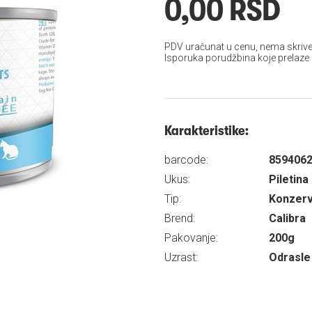
0,00 RSD
PDV uračunat u cenu, nema skrive
Isporuka porudžbina koje prelaze
Karakteristike:
barcode:
859406
Ukus:
Piletina
Tip:
Konzer
Brend:
Calibra
Pakovanje:
200g
Uzrast:
Odrasle 