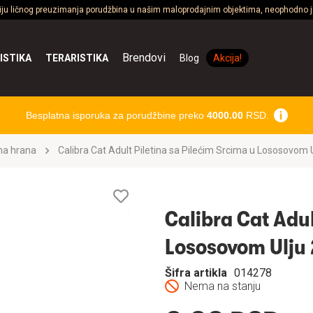
ciju ličnog preuzimanja porudžbina u našim maloprodajnim objektima, neophodno je
Brendovi
ISTIKA
TERARISTIKA
Blog
Akcija!
Besplatna isporuka za porudžbine preko
4000.00
RSD.
na hrana
Calibra Cat Adult Piletina sa Pilećim Srcima u Lososovom 
Lista
želja
Calibra Cat Adul
Lososovom Ulju
Šifra artikla
014278
Nema na stanju