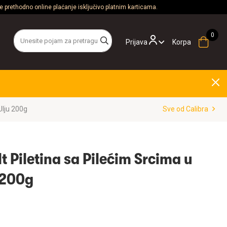
 prethodno online plaćanje isključivo platnim karticama.
Prijava
Korpa
Ulju 200g
Sve od Calibra
t Piletina sa Pilećim Srcima u
 200g