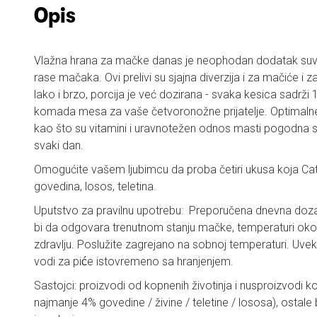
Opis
Vlažna hrana za mačke danas je neophodan dodatak suvoj
rase mačaka. Ovi prelivi su sjajna diverzija i za mačiće i
lako i brzo, porcija je već dozirana - svaka kesica sadrž
komada mesa za vaše četvoronožne prijatelje. Optimalne
kao što su vitamini i uravnotežen odnos masti pogodna 
svaki dan.
Omogućite vašem ljubimcu da proba četiri ukusa koja Caty 
govedina, losos, teletina.
Uputstvo za pravilnu upotrebu: Preporučena dnevna doza 
bi da odgovara trenutnom stanju mačke, temperaturi okoline
zdravlju. Poslužite zagrejano na sobnoj temperaturi. Uve
vodi za piće istovremeno sa hranjenjem.
Sastojci: proizvodi od kopnenih životinja i nusproizvodi ko
najmanje 4% govedine / živine / teletine / lososa), ostale bi