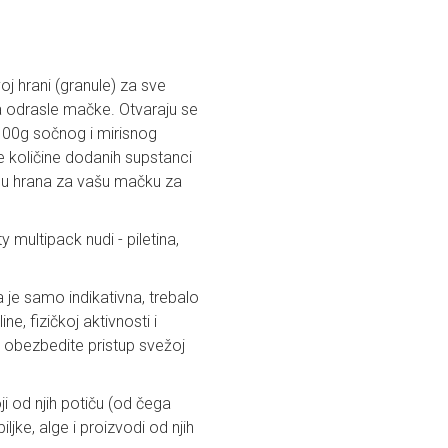
 hrani (granule) za sve
 za odrasle mačke. Otvaraju se
i 100g sočnog i mirisnog
 količine dodanih supstanci
su hrana za vašu mačku za
multipack nudi - piletina,
je samo indikativna, trebalo
, fizičkoj aktivnosti i
k obezbedite pristup svežoj
ji od njih potiču (od čega
ljke, alge i proizvodi od njih