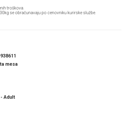
nih troškova.
 30kg se obračunavaju po cenovniku kurirske službe.
4938611
sta mesa
- Adult