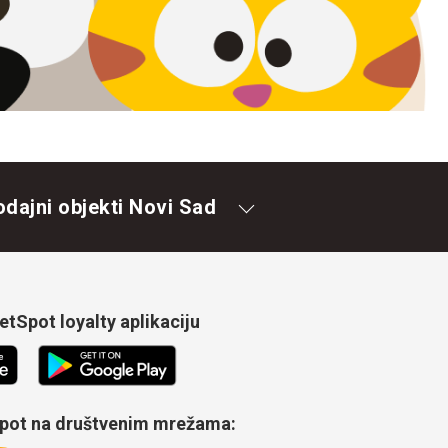
odajni objekti Novi Sad
tSpot loyalty aplikaciju
Spot na društvenim mrežama: