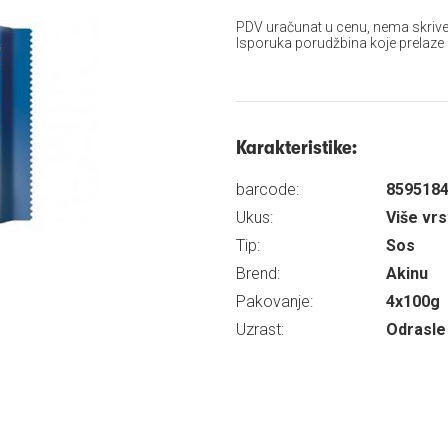
PDV uračunat u cenu, nema skrive
Isporuka porudžbina koje prelaze
Karakteristike:
barcode:
859518
Ukus:
Više vr
Tip:
Sos
Brend:
Akinu
Pakovanje:
4x100g
Uzrast:
Odrasle 