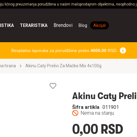
ciju ličnog preuzimanja porudžbina u našim maloprodajnim objektima, neophodno je
Brendovi
ISTIKA
TERARISTIKA
Blog
Akcija!
Besplatna isporuka za porudžbine preko
4000.00
RSD.
na hrana
Akinu Caty Prelivi Za Mačke Mix 4x100g
Lista
želja
Akinu Caty Prel
Šifra artikla
011901
Nema na stanju
0,00 RSD