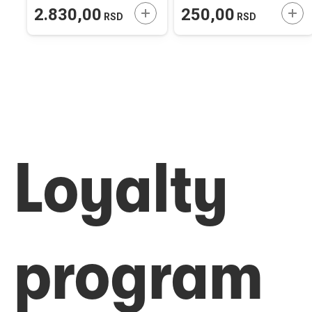
ODAJTE U KORPU
DODAJTE U KORPU
DOD
2.830,00
250,00
RSD
RSD
Loyalty
program