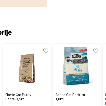
rije
aj
redi
Dodaj
Uporedi
Dodaj
Uporedi
u
u
listu
listu
a
želja
želja
Fitmin Cat Purity
Acana Cat Pacifica
Dental 1,5kg
1,8kg