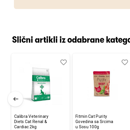
Slični artikli iz odabrane katego
Dodaj
Uporedi
Dodaj
Uporedi
Dod
Upo
u
u
u
listu
listu
listu
želja
želja
želj
Calibra Veterinary
Fitmin Cat Purity
Diets Cat Renal &
Govedina sa Srcima
Cardiac 2kg
u Sosu 100g