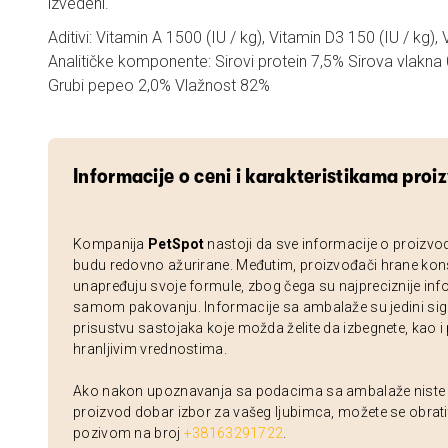
izvedeni.
Aditivi: Vitamin A 1500 (IU / kg), Vitamin D3 150 (IU / kg), 
Analitičke komponente: Sirovi protein 7,5% Sirova vlakna 
Grubi pepeo 2,0% Vlažnost 82%
Informacije o ceni i karakteristikama proi
Kompanija
PetSpot
nastoji da sve informacije o proizvo
budu redovno ažurirane. Međutim, proizvođači hrane kon
unapređuju svoje formule, zbog čega su najpreciznije inf
samom pakovanju. Informacije sa ambalaže su jedini sig
prisustvu sastojaka koje možda želite da izbegnete, kao i
hranljivim vrednostima.
Ako nakon upoznavanja sa podacima sa ambalaže niste si
proizvod dobar izbor za vašeg ljubimca, možete se obrati
pozivom na broj
+38163291722
.