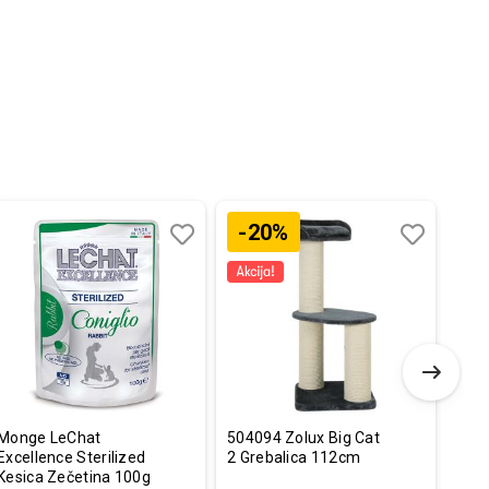
-20%
Dodaj
Uporedi
Dodaj
Uporedi
u
u
listu
listu
želja
želja
Monge LeChat
504094 Zolux Big Cat
Sche
Excellence Sterilized
2 Grebalica 112cm
Konz
Kesica Zečetina 100g
Mix 