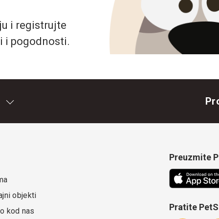
 i registrujte
i i pogodnosti.
Pr
Preuzmite Pe
ma
jni objekti
Pratite Pet
o kod nas