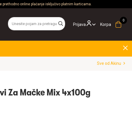
 prethodno online plaćanje isključivo platnim karticama.
Prijava
Korpa
Sve od Akinu
ivi Za Mačke Mix 4x100g