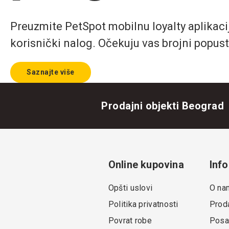
Preuzmite PetSpot mobilnu loyalty aplikaciju
korisnički nalog. Očekuju vas brojni popust
Saznajte više
Prodajni objekti Beograd
Online kupovina
Info
Opšti uslovi
O na
Politika privatnosti
Proda
Povrat robe
Posa