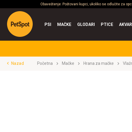
Obaveštenje: Poštovani kupci, ukoliko se odlučite za op
PSI
MAČKE
GLODARI
PTICE
AKVAR
Nazad
Početna
Mačke
Hrana za mačke
Vlaž