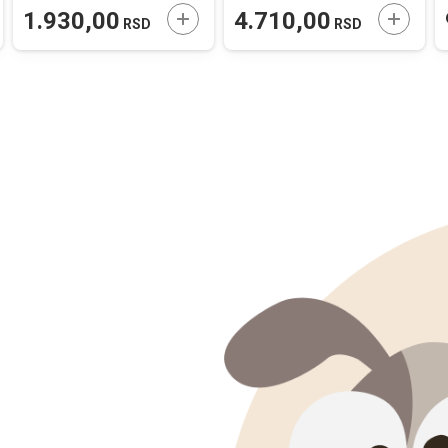
AJTE U KORPU
DODAJTE U KORPU
DODAJT
1.930,00
4.710,00
RSD
RSD