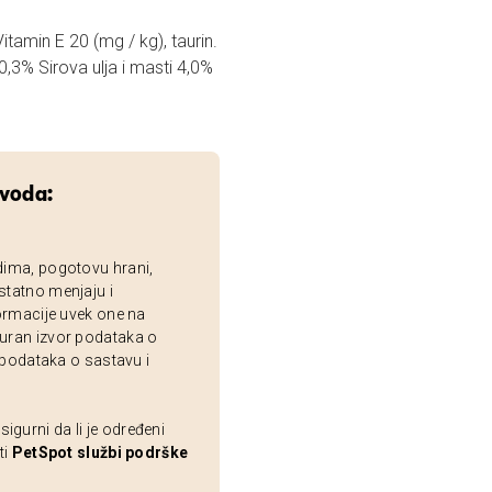
Vitamin E 20 (mg / kg), taurin.
0,3% Sirova ulja i masti 4,0%
zvoda:
dima, pogotovu hrani,
statno menjaju i
ormacije uvek one na
uran izvor podataka o
 podataka o sastavu i
gurni da li je određeni
ti
PetSpot službi podrške