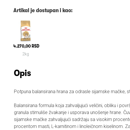
Artikal je dostupan i kao:
4.270,00 RSD
2kg
Opis
Potpuna balansirana hrana za odrasle sijamske mačke, st
Balansirana formula koja zahvaljujući veličini, obliku i povr
granula stimuliše žvakanje i usporava unošenje hrane. Čuv
sijamske mačke zahvaljujući sadržaju sa visokim procent
procentom masti, L-karnitinom i linoleičnom kiselinom. Zad