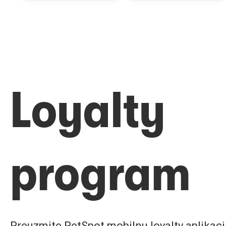
Loyalty
program
Preuzmite PetSpot mobilnu loyalty aplikaciju