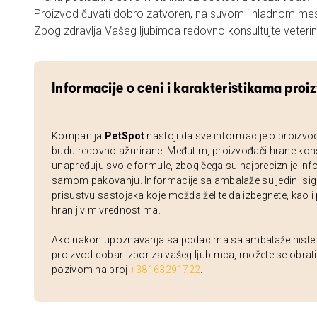
Proizvod čuvati dobro zatvoren, na suvom i hladnom mes
Zbog zdravlja Vašeg ljubimca redovno konsultujte veterin
Informacije o ceni i karakteristikama proi
Kompanija
PetSpot
nastoji da sve informacije o proizvo
budu redovno ažurirane. Međutim, proizvođači hrane kon
unapređuju svoje formule, zbog čega su najpreciznije inf
samom pakovanju. Informacije sa ambalaže su jedini sig
prisustvu sastojaka koje možda želite da izbegnete, kao i
hranljivim vrednostima.
Ako nakon upoznavanja sa podacima sa ambalaže niste si
proizvod dobar izbor za vašeg ljubimca, možete se obrati
pozivom na broj
+38163291722
.