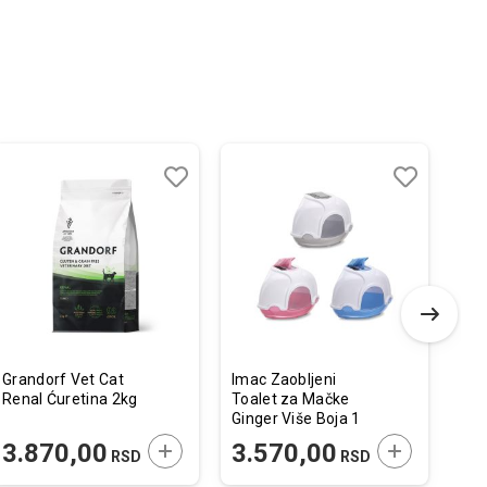
Dodaj
Uporedi
Dodaj
Uporedi
u
u
listu
listu
želja
želja
Grandorf Vet Cat
Imac Zaobljeni
Pet
Renal Ćuretina 2kg
Toalet za Mačke
Dez
Ginger Više Boja 1
i M
kom. /
 U KORPU
DODAJTE U KORPU
DODAJTE U 
3.870,00
3.570,00
8
RSD
RSD
52x52x44,5cm