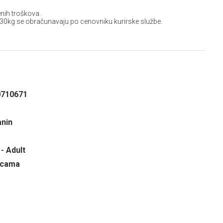
nih troškova.
 30kg se obračunavaju po cenovniku kurirske službe.
0710671
anin
- Adult
ricama