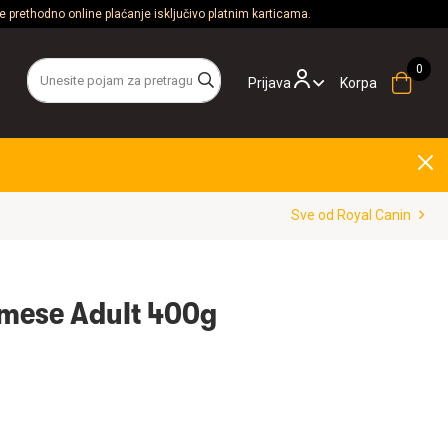
 prethodno online plaćanje isključivo platnim karticama.
Prijava
Korpa
Sve od Royal Canin
amese Adult 400g