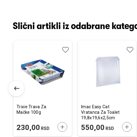
Slični artikli iz odabrane katego
odaj
poredi
Dodaj
Uporedi
Doda
Upor
u
u
istu
listu
listu
elja
želja
želja
Trixie Trava Za
Imac Easy Cat
Mačke 100g
Vratanca Za Toalet
19,8x19,6x2,5cm
ODAJTE U KORPU
DODAJTE U KORPU
DODA
230,00
550,00
RSD
RSD