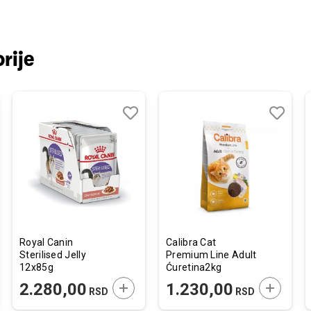
rije
j
edi
Dodaj
Uporedi
Dodaj
Uporedi
u
u
listu
listu
želja
želja
Royal Canin
Calibra Cat
Sterilised Jelly
Premium Line Adult
12x85g
Ćuretina2kg
JTE U KORPU
DODAJTE U KORPU
DODAJTE
2.280,00
1.230,00
RSD
RSD