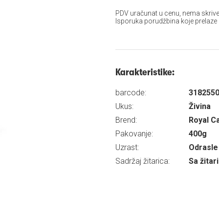
PDV uračunat u cenu, nema skrive
Isporuka porudžbina koje prelaze
Karakteristike:
barcode:
318255
Ukus:
Živina
Brend:
Royal C
Pakovanje:
400g
Uzrast:
Odrasle 
Sadržaj žitarica:
Sa žita