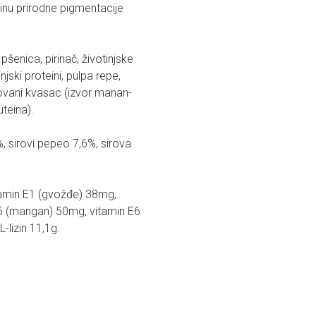
inu prirodne pigmentacije
pšenica, pirinač, životinjske
njski proteini, pulpa repe,
olizovani kvasac (izvor manan-
uteina).
, sirovi pepeo 7,6%, sirova
itamin E1 (gvožđe) 38mg,
E5 (mangan) 50mg, vitamin E6
-lizin 11,1g.