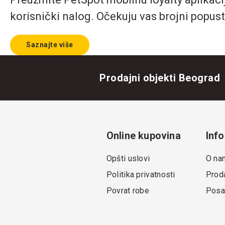
korisnički nalog. Očekuju vas brojni popust
Saznajte više
Prodajni objekti Beograd
Online kupovina
Info
Opšti uslovi
O na
Politika privatnosti
Proda
Povrat robe
Posa