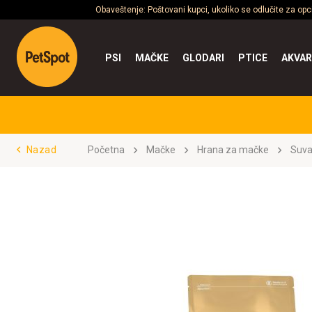
Obaveštenje: Poštovani kupci, ukoliko se odlučite za op
PSI
MAČKE
GLODARI
PTICE
AKVAR
Nazad
Početna
Mačke
Hrana za mačke
Suva