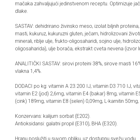
mačaka zahvaljujući jedinstvenom receptu. Optimizuje jač
dlake.
SASTAV: dehidrirano živinsko meso, izolat biljnih proteina, 
masti, kukuruz, kukuruzni gluten, ječam, hidrolizovani životi
minerali, riblje ulje, frukto-oligosaharidi, sojino ulje, hidr
oligosaharida), ulje borača, ekstrakt cveta nevena (izvor l
ANALITIČKI SASTAV: sirovi proteini 38%, sirove masti 16%
vlakna 1,4%.
DODACI po kg: vitamin A 23.200 IJ, vitamin D3 710 IJ, v
vitamin E2 (jod) 2,6mg, vitamin E4 (bakar) 8mg, vitamin 
(cink) 189mg, vitamin E8 (selen) 0,09mg, L-karnitin 50mg, L
Konzervans: kalijum sorbat (E202).
Antioksidansi: galatni propil (E310), BHA (E320).
Hranu poslužiti u suvom obliku, uz dostupnu svežu vodu.