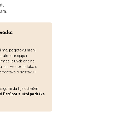
tu.
ara.
zvoda:
dima, pogotovu hrani,
statno menjaju i
ormacije uvek one na
uran izvor podataka o
 podataka o sastavu i
gurni da li je određeni
ti
PetSpot službi podrške