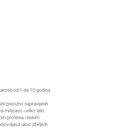
arosti od 1 do 10 godina.
šini precizno napravljenih
a mišićavo i vitko telo
om proteina i niskim
ovoljava ukus izbirljivih