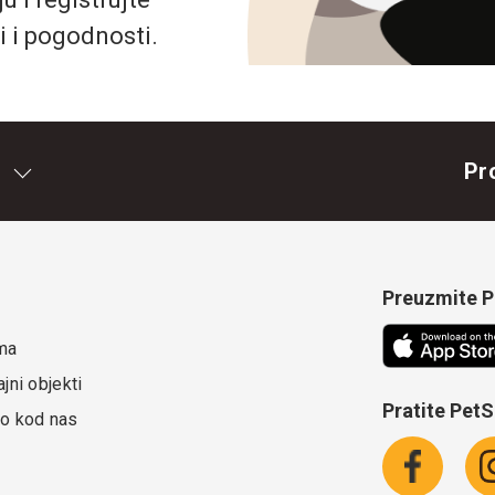
i i pogodnosti.
Pr
Preuzmite Pe
ma
jni objekti
Pratite Pet
o kod nas