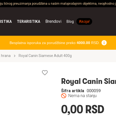
ciju ličnog preuzimanja porudžbina u našim maloprodajnim objektima, neophodno je
Brendovi
ISTIKA
TERARISTIKA
Blog
Akcija!
Besplatna isporuka za porudžbine preko
4000.00
RSD.
 hrana
Royal Canin Siamese Adult 400g
Lista
želja
Royal Canin Si
Šifra artikla
000059
Nema na stanju
0,00 RSD