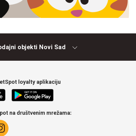
odajni objekti Novi Sad
tSpot loyalty aplikaciju
Spot na društvenim mrežama: