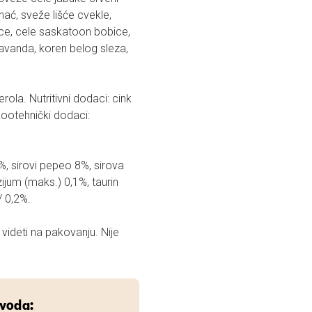
nać, sveže lišće cvekle,
ice, cele saskatoon bobice,
lavanda, koren belog sleza,
rola. Nutritivni dodaci: cink
Zootehnički dodaci:
%, sirovi pepeo 8%, sirova
ijum (maks.) 0,1%, taurin
/ 0,2%.
videti na pakovanju. Nije
zvoda: