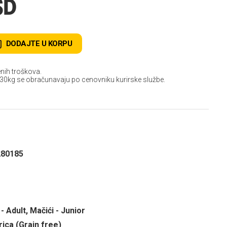
SD
DODAJTE U KORPU
nih troškova.
 30kg se obračunavaju po cenovniku kurirske službe.
280185
- Adult, Mačići - Junior
rica (Grain free)