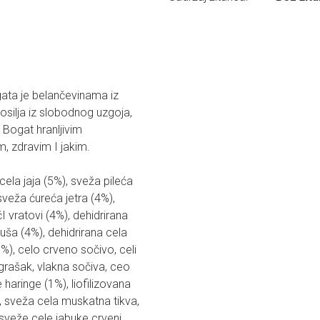
ogata je belančevinama iz
nosilja iz slobodnog uzgoja,
 Bogat hranljivim
m, zdravim I jakim.
cela jaja (5%), sveža pileća
 sveža ćureća jetra (4%),
I vratovi (4%), dehidrirana
kuša (4%), dehidrirana cela
3%), celo crveno sočivo, celi
 grašak, vlakna sočiva, ceo
 haringe (1%), liofilizovana
a, sveža cela muskatna tikva,
sveže cele jabuke crveni