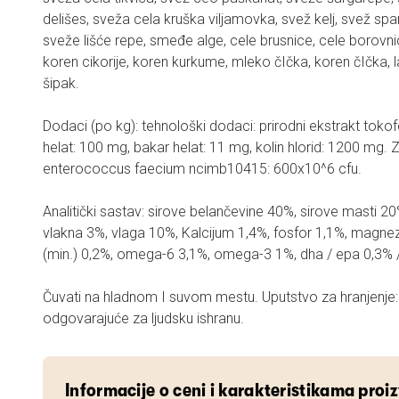
delišes, sveža cela kruška viljamovka, svež kelj, svež spa
sveže lišće repe, smeđe alge, cele brusnice, cele borovn
koren cikorije, koren kurkume, mleko čIčka, koren čIčka, 
šipak.
Dodaci (po kg): tehnološki dodaci: prirodni ekstrakt tokofe
helat: 100 mg, bakar helat: 11 mg, kolin hlorid: 1200 mg. 
enterococcus faecium ncimb10415: 600x10^6 cfu.
Analitički sastav: sirove belančevine 40%, sirove masti 20
vlakna 3%, vlaga 10%, Kalcijum 1,4%, fosfor 1,1%, magnez
(min.) 0,2%, omega-6 3,1%, omega-3 1%, dha / epa 0,3% 
Čuvati na hladnom I suvom mestu. Uputstvo za hranjenje: 
odgovarajuće za ljudsku ishranu.
Informacije o ceni i karakteristikama proi