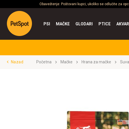
Obaveštenje: Poštovani kupci, ukoliko se odlučite za op
PSI
MAČKE
GLODARI
PTICE
AKVAR
Nazad
Početna
Mačke
Hrana za mačke
Suva