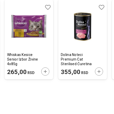
j
edi
Dodaj
Uporedi
Dodaj
Uporedi
u
u
listu
listu
želja
želja
Whiskas Kesice
Dolina Noteci
Senior Izbor Živine
Premium Cat
4x85g
Sterilised Ćuretina
400g
JTE U KORPU
DODAJTE U KORPU
DODAJTE
265,00
355,00
RSD
RSD