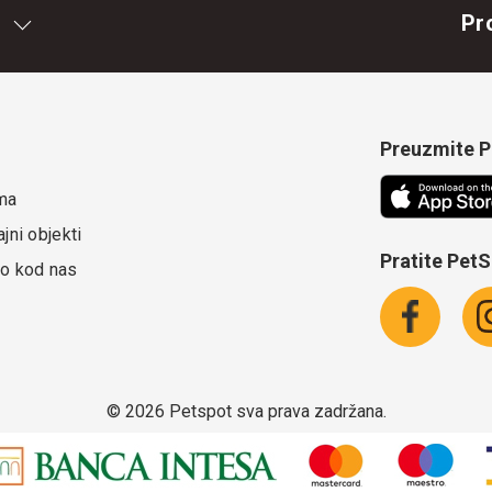
Pr
Preuzmite Pe
ma
jni objekti
Pratite Pet
o kod nas
©
2026 Petspot sva prava zadržana.