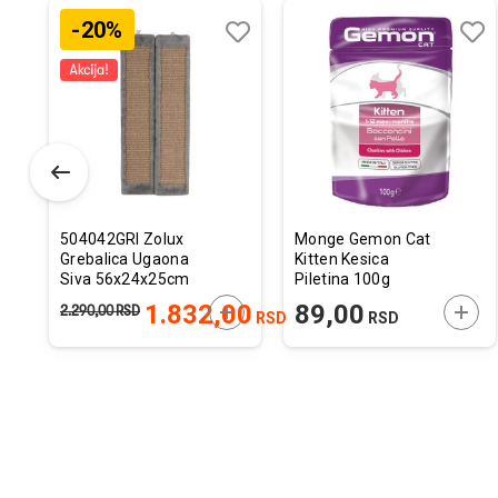
-20%
odaj
poredi
Dodaj
Uporedi
Doda
Upor
u
u
istu
listu
listu
elja
želja
želja
504042GRI Zolux
Monge Gemon Cat
Grebalica Ugaona
Kitten Kesica
Siva 56x24x25cm
Piletina 100g
ODAJTE U KORPU
DODAJTE U KORPU
DODA
1.832,00
89,00
2.290,00
RSD
RSD
RSD