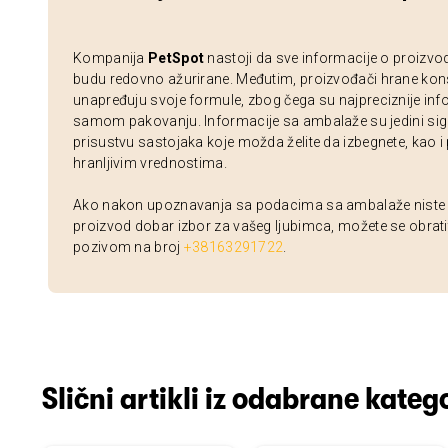
Kompanija
PetSpot
nastoji da sve informacije o proizvo
budu redovno ažurirane. Međutim, proizvođači hrane kon
unapređuju svoje formule, zbog čega su najpreciznije inf
samom pakovanju. Informacije sa ambalaže su jedini sig
prisustvu sastojaka koje možda želite da izbegnete, kao i
hranljivim vrednostima.
Ako nakon upoznavanja sa podacima sa ambalaže niste si
proizvod dobar izbor za vašeg ljubimca, možete se obrati
pozivom na broj
+38163291722
.
Slični artikli iz odabrane katego