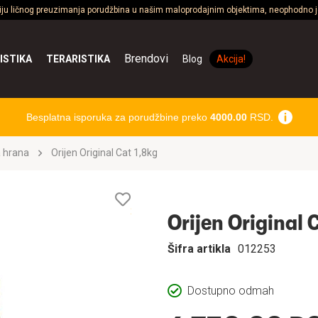
ciju ličnog preuzimanja porudžbina u našim maloprodajnim objektima, neophodno je
Brendovi
ISTIKA
TERARISTIKA
Blog
Akcija!
Besplatna isporuka za porudžbine preko
4000.00
RSD.
 hrana
Orijen Original Cat 1,8kg
Lista
želja
Orijen Original 
Šifra artikla
012253
Dostupno odmah