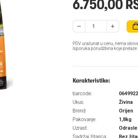
6.750,00 R
PDV uračunat u cenu, nema skrive
Isporuka porudžbina koje prelaze
Karakteristike:
barcode:
064992
Ukus:
Živina
Brend:
Orijen
Pakovanje:
1,8kg
Uzrast:
Odrasle 
Sadržaj žitarica:
Bez žita