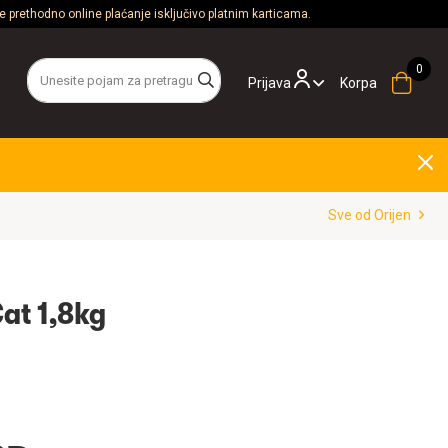
 prethodno online plaćanje isključivo platnim karticama.
Prijava
Korpa
Sve od Orijen
Cat 1,8kg