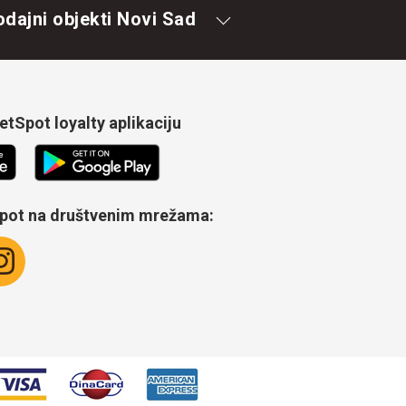
odajni objekti Novi Sad
tSpot loyalty aplikaciju
Spot na društvenim mrežama: