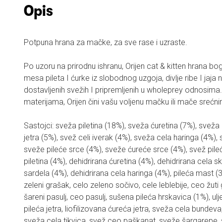
Opis
Potpuna hrana za mačke, za sve rase i uzraste.
Po uzoru na prirodnu ishranu, Orijen cat & kitten hrana b
mesa pileta I ćurke iz slobodnog uzgoja, divlje ribe I jaja 
dostavljenih svežih I pripremljenih u wholeprey odnosima.
materijama, Orijen čini vašu voljenu mačku ili mače srećni
Sastojci: sveža piletina (18%), sveža ćuretina (7%), sveža 
jetra (5%), svež celi iverak (4%), sveža cela haringa (4%),
sveže pileće srce (4%), sveže ćureće srce (4%), svež pileć
piletina (4%), dehidrirana ćuretina (4%), dehidrirana cela s
sardela (4%), dehidrirana cela haringa (4%), pileća mast (
zeleni grašak, celo zeleno sočivo, cele leblebije, ceo žuti
šareni pasulj, ceo pasulj, sušena pileća hrskavica (1%), ulje
pileća jetra, liofilizovana ćureća jetra, sveža cela bundev
sveža cela tikvica, svež ceo paškanat, sveže šargarepe, 