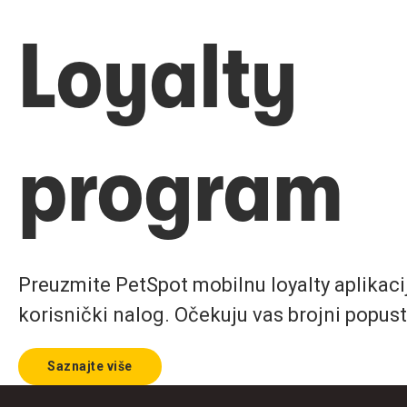
Loyalty
program
Preuzmite PetSpot mobilnu loyalty aplikaciju
korisnički nalog. Očekuju vas brojni popust
Saznajte više