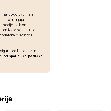
dima, pogotovu hrani,
statno menjaju i
ormacije uvek one na
uran izvor podataka o
 podataka o sastavu i
gurni da li je određeni
ti
PetSpot službi podrške
rije