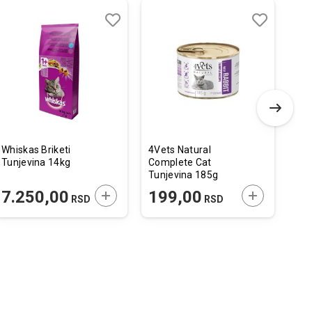
Dodaj
Uporedi
Dodaj
Uporedi
u
u
listu
listu
želja
želja
Whiskas Briketi
4Vets Natural
Roy
Tunjevina 14kg
Complete Cat
Sho
Tunjevina 185g
40
 U KORPU
DODAJTE U KORPU
DODAJTE U 
7.250,00
199,00
1
RSD
RSD