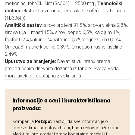
metionine, tehnički čist (3c301) – 2500 mg.,
Tehnološki
dodaci:
ekstrakt ruzmarina, ekstrakt tokoferola iz biljnih ulja
(1b306(i)).
Analitički sastav
: sirovi proteini 31,5%, sirova vlakna 2,8%,
sirova ulja I masti 15%, sirovi pepeo 6,5%, kalcijum 1%,
fosfor 0,7%,kalijum 1%,natrijum 0,5%,magnezijum 0,05%,
Omega3 masne kiseline 0,39%, Omega6 masne kiseline
2,49%
Uputstvo za hranjenje:
Davati suvu hranu prema
preporučenim dnevnim dozama iz tabele. Sveža voda
mora uvek biti dostupna životinjama
Informacije o ceni i karakteristikama
proizvoda:
Kompanija
PetSpot
nastoji da sve informacije o
proizvodima, pogotovu hrani, budu redovno ažurirane.
Međutim, proizvođači hrane konstatno menjaju i