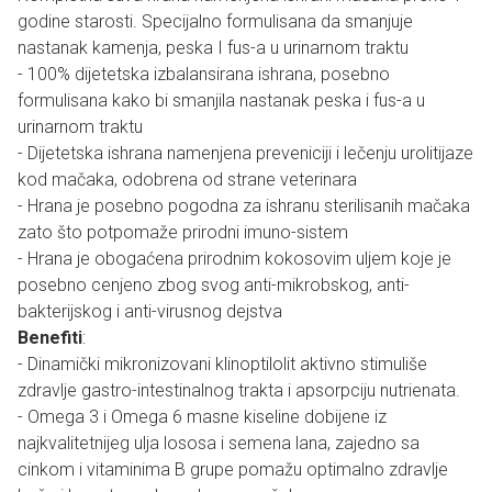
godine starosti. Specijalno formulisana da smanjuje
nastanak kamenja, peska I fus-a u urinarnom traktu
- 100% dijetetska izbalansirana ishrana, posebno
formulisana kako bi smanjila nastanak peska i fus-a u
urinarnom traktu
- Dijetetska ishrana namenjena preveniciji i lečenju urolitijaze
kod mačaka, odobrena od strane veterinara
- Hrana je posebno pogodna za ishranu sterilisanih mačaka
zato što potpomaže prirodni imuno-sistem
- Hrana je obogaćena prirodnim kokosovim uljem koje je
posebno cenjeno zbog svog anti-mikrobskog, anti-
bakterijskog i anti-virusnog dejstva
Benefiti
:
- Dinamički mikronizovani klinoptilolit aktivno stimuliše
zdravlje gastro-intestinalnog trakta i apsorpciju nutrienata.
- Omega 3 i Omega 6 masne kiseline dobijene iz
najkvalitetnijeg ulja lososa i semena lana, zajedno sa
cinkom i vitaminima B grupe pomažu optimalno zdravlje