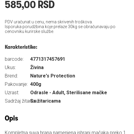
585,00 RSD
PDV uračunat u cenu, nema skrivenih troškova.
Isporuka porudžbina koje prelaze 30kg se obračunavaju po
cenovniku kurirske službe.
Karakteristike:
barcode:
4771317457691
Ukus:
Živina
Brend:
Nature's Protection
Pakovanje:
400g
Uzrast:
Odrasle - Adult, Sterilisane mačke
Sadržaj žitarica:
Sa žitaricama
Opis
Kompletna suva hrana namenjena ishrani mačaka preko 1