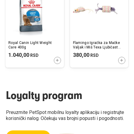
Royal Canin Light Weight
Flamingo Igračka za Mačke
Care 400g
Valjak i Miš Texa Ljubičasta
16x4x4cm
1.040,00
380,00
RSD
RSD
DODAJTE U KORPU
DODAJ
Loyalty program
Preuzmite PetSpot mobilnu loyalty aplikaciju i registrujte
korisnički nalog. Očekuju vas brojni popusti i pogodnosti.