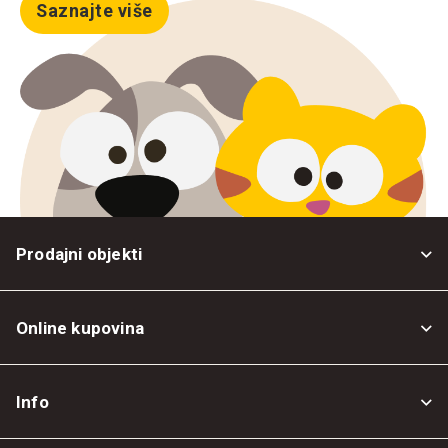
Saznajte više
Prodajni objekti
Online kupovina
Opšti uslovi
Info
Politika privatnosti