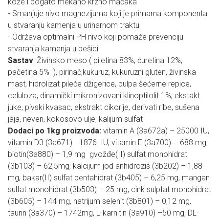
kože i bogato mekano krzno mačaka
- Smanjuje nivo magnezijuma koji je primarna komponenta
u stvaranju kamenja u urinarnom traktu
- Održava optimalni PH nivo koji pomaže prevenciju
stvaranja kamenja u bešici
Sastav
: Živinsko meso ( piletina 83%, ćuretina 12%,
pačetina 5% ), pirinač,kukuruz, kukuruzni gluten, živinska
mast, hidrolizat pileće džigerice, pulpa šećerne repice,
celuloza, dinamički mikronizovani klinoptilolit 1%, ekstakt
juke, pivski kvasac, ekstrakt cikorije, derivati ribe, sušena
jaja, neven, kokosovo ulje, kalijum sulfat
Dodaci po 1kg proizvoda:
vitamin A (3a672a) – 25000 IU,
vitamin D3 (3a671) –1876 IU, vitamin E (3a700) – 688 mg,
biotin(3a880) – 1,9 mg gvožđe(II) sulfat monohidrat
(3b103) – 62,5mg, kalcijum jod anhidrozis (3b202) – 1,88
mg, bakar(II) sulfat pentahidrat (3b405) – 6,25 mg, mangan
sulfat monohidrat (3b503) – 25 mg, cink sulpfat monohidrat
(3b605) – 144 mg, natrijum selenit (3b801) – 0,12 mg,
taurin (3a370) – 1742mg, L-karnitin (3a910) –50 mg, DL-