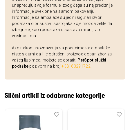
unapređuju svoje formule, zbog čega su najpreciznije
informacije uvek one na samom pakovanju.
Informacije sa ambalaže su jedini siguran izvor
podataka o prisustvu sastojaka koje možda želite da
izbegnete, kao i podataka o sastavu i hranljivim
vrednostima.
Ako nakon upoznavanja sa podacima sa ambalaže
niste sigurni da li je određeni proizvod dobar izbor za
vašeg ljubimca, možete se obratiti
PetSpot službi
podrške
pozivom na broj
+38163291722
.
Slični artikli iz odabrane kategorije
Dodaj
Uporedi
Dod
Upo
u
u
listu
listu
želja
želj