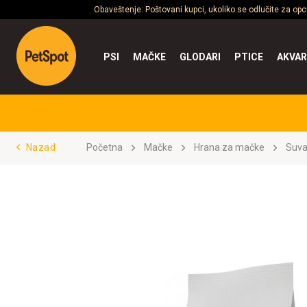
Obaveštenje: Poštovani kupci, ukoliko se odlučite za op
PSI
MAČKE
GLODARI
PTICE
AKVAR
Nazad
Početna
Mačke
Hrana za mačke
Suva