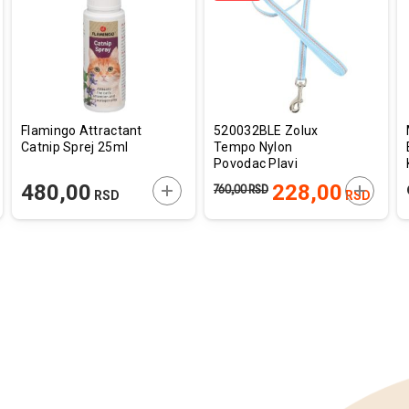
listu
listu
a
želja
želja
Flamingo Attractant
520032BLE Zolux
Catnip Sprej 25ml
Tempo Nylon
Povodac Plavi
AJTE U KORPU
DODAJTE U KORPU
DODAJT
480,00
228,00
760,00
RSD
RSD
RSD