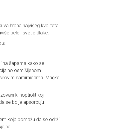
uva hrana najvišeg kvaliteta
iše bele i svetle dlake.
eta.
e i na šapama kako se
cijalno osmišljenom
m sirovim namirnicama. Mačke
ani klinoptiolit koji
da se bolje apsorbuju
ljem koja pomažu da se održi
jajna.