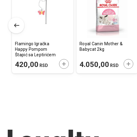
listu
listu
listu
želja
želja
želj
Flamingo Igračka
Royal Canin Mother &
Happy Pompom
Babycat 2kg
Štapić sa Leptirićem
53cm
ODAJTE U KORPU
DODAJTE U KORPU
DOD
420,00
4.050,00
RSD
RSD