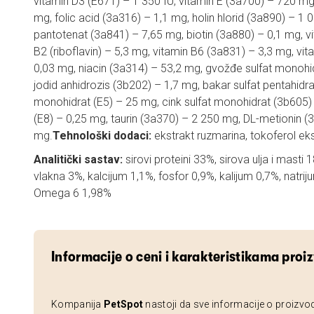
vitamin D3 (E671) – 1 350 IU, vitamin E (3a700) – 720 mg
mg, folic acid (3a316) – 1,1 mg, holin hlorid (3a890) – 1 
pantotenat (3a841) – 7,65 mg, biotin (3a880) – 0,1 mg, v
B2 (riboflavin) – 5,3 mg, vitamin B6 (3a831) – 3,3 mg, vi
0,03 mg, niacin (3a314) – 53,2 mg, gvožđe sulfat monohid
jodid anhidrozis (3b202) – 1,7 mg, bakar sulfat pentahidr
monohidrat (E5) – 25 mg, cink sulfat monohidrat (3b605) 
(E8) – 0,25 mg, taurin (3a370) – 2 250 mg, DL-metionin (
mg.
Tehnološki dodaci:
ekstrakt ruzmarina, tokoferol ekstra
Analitički sastav:
sirovi proteini 33%, sirova ulja i masti
vlakna 3%, kalcijum 1,1%, fosfor 0,9%, kalijum 0,7%, natr
Omega 6 1,98%
Informacije o ceni i karakteristikama proi
Kompanija
PetSpot
nastoji da sve informacije o proizvo