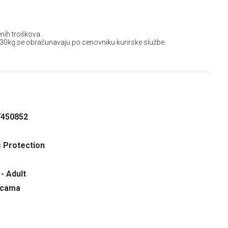
nih troškova.
 30kg se obračunavaju po cenovniku kurirske službe.
7450852
s Protection
- Adult
ricama