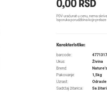
0,00 RSD
PDV uračunat u cenu, nema skrive
Isporuka porudžbina koje prelaze
Karakteristike:
barcode:
477131
Ukus:
Živina
Brend:
Nature'
Pakovanje:
1,5kg
Uzrast:
Odrasle 
Sadržaj žitarica:
Sa žita