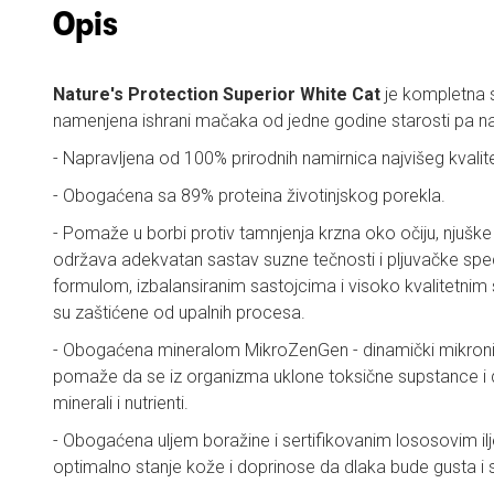
Opis
Nature's Protection Superior White Cat
je kompletna s
namenjena ishrani mačaka od jedne godine starosti pa nav
- Napravljena od 100% prirodnih namirnica najvišeg kvalit
- Obogaćena sa 89% proteina životinjskog porekla.
- Pomaže u borbi protiv tamnjenja krzna oko očiju, njušk
održava adekvatan sastav suzne tečnosti i pljuvačke spe
formulom, izbalansiranim sastojcima i visoko kvalitetni
su zaštićene od upalnih procesa.
- Obogaćena mineralom MikroZenGen - dinamički mikronizov
pomaže da se iz organizma uklone toksične supstance i 
minerali i nutrienti.
- Obogaćena uljem boražine i sertifikovanim lososovim i
optimalno stanje kože i doprinose da dlaka bude gusta i s