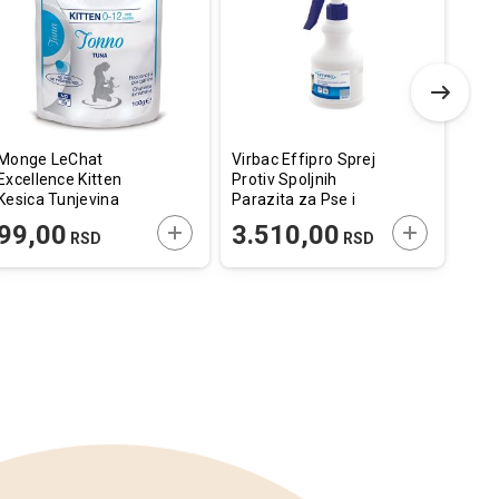
listu
listu
želja
želja
Monge LeChat
Virbac Effipro Sprej
Imac
Excellence Kitten
Protiv Spoljnih
Za 
Kesica Tunjevina
Parazita za Pse i
30x
100g
Mačke 250ml
E U KORPU
DODAJTE U KORPU
DODAJTE U
99,00
3.510,00
4.83
RSD
RSD