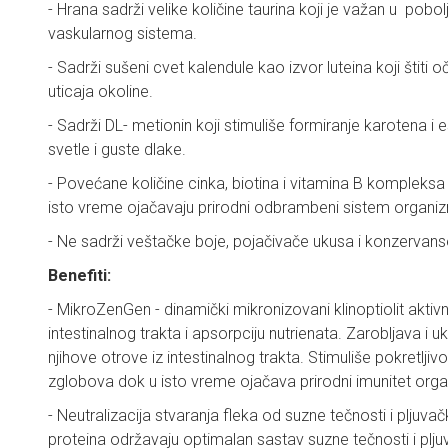
- Hrana sadrži velike količine taurina koji je važan u pobo
vaskularnog sistema.
- Sadrži sušeni cvet kalendule kao izvor luteina koji štiti
uticaja okoline.
- Sadrži DL- metionin koji stimuliše formiranje karotena i 
svetle i guste dlake.
- Povećane količine cinka, biotina i vitamina B kompleks
isto vreme ojačavaju prirodni odbrambeni sistem organi
- Ne sadrži veštačke boje, pojačivače ukusa i konzervans
Benefiti:
- MikroZenGen - dinamički mikronizovani klinoptiolit aktivn
intestinalnog trakta i apsorpciju nutrienata. Zarobljava i u
njihove otrove iz intestinalnog trakta. Stimuliše pokretlji
zglobova dok u isto vreme ojačava prirodni imunitet org
- Neutralizacija stvaranja fleka od suzne tečnosti i pljuvač
proteina održavaju optimalan sastav suzne tečnosti i plju