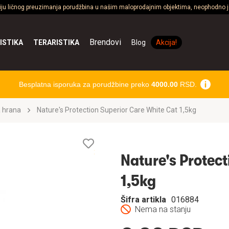
ciju ličnog preuzimanja porudžbina u našim maloprodajnim objektima, neophodno je
Brendovi
ISTIKA
TERARISTIKA
Blog
Akcija!
Besplatna isporuka za porudžbine preko
4000.00
RSD.
 hrana
Nature's Protection Superior Care White Cat 1,5kg
Lista
želja
Nature's Protect
1,5kg
Šifra artikla
016884
Nema na stanju