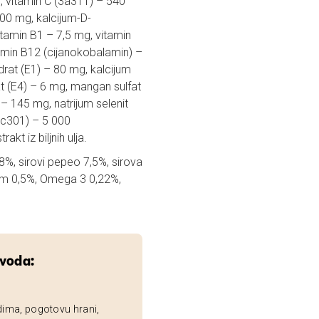
, vitamin C (3a311) – 540
000 mg, kalcijum-D-
itamin B1 – 7,5 mg, vitamin
tamin B12 (cijanokobalamin) –
rat (E1) – 80 mg, kalcijum
at (E4) – 6 mg, mangan sulfat
– 145 mg, natrijum selenit
3c301) – 5 000
kt iz biljnih ulja.
 18%, sirovi pepeo 7,5%, sirova
ijum 0,5%, Omega 3 0,22%,
zvoda:
dima, pogotovu hrani,