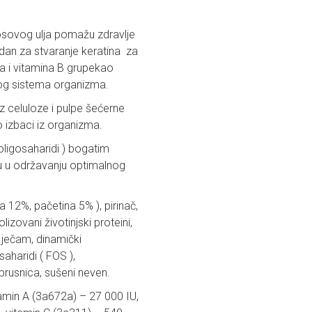
ososovog ulja pomažu zdravlje
odan za stvaranje keratina za
ina i vitamina B grupekao
og sistema organizma.
iz celuloze i pulpe šećerne
 izbaci iz organizma.
oligosaharidi ) bogatim
u u održavanju optimalnog
a 12%, pačetina 5% ), pirinač,
izovani životinjski proteini,
, ječam, dinamički
saharidi ( FOS ),
 brusnica, sušeni neven.
min A (3a672a) – 27 000 IU,