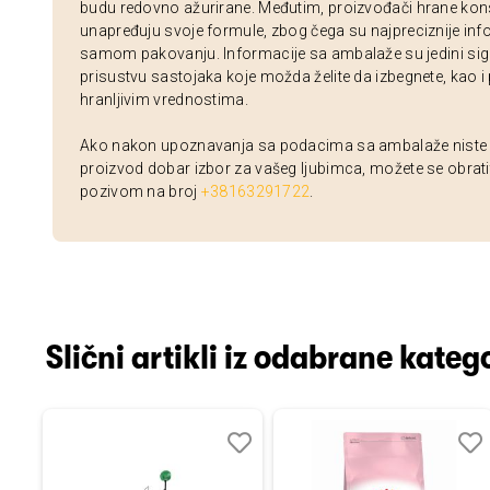
budu redovno ažurirane. Međutim, proizvođači hrane kon
unapređuju svoje formule, zbog čega su najpreciznije inf
samom pakovanju. Informacije sa ambalaže su jedini sig
prisustvu sastojaka koje možda želite da izbegnete, kao i
hranljivim vrednostima.
Ako nakon upoznavanja sa podacima sa ambalaže niste si
proizvod dobar izbor za vašeg ljubimca, možete se obrati
pozivom na broj
+38163291722
.
Slični artikli iz odabrane katego
Dodaj
Uporedi
Dodaj
Uporedi
Dod
Upo
u
u
u