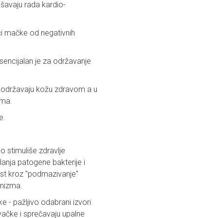
ljšavaju rada kardio-
 oči mačke od negativnih
esencijalan je za održavanje
a održavaju kožu zdravom a u
zma.
e.
o stimuliše zdravlje
klanja patogene bakterije i
vost kroz "podmazivanje"
anizma.
ke - pažljivo odabrani izvori
vačke i sprečavaju upalne