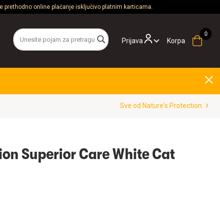
 prethodno online plaćanje isključivo platnim karticama.
Prijava
Korpa
Sve od Nature's Protection
ion Superior Care White Cat