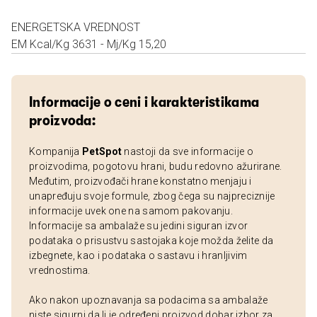
ENERGETSKA VREDNOST
EM Kcal/Kg 3631 - Mj/Kg 15,20
Informacije o ceni i karakteristikama
proizvoda:
Kompanija
PetSpot
nastoji da sve informacije o
proizvodima, pogotovu hrani, budu redovno ažurirane.
Međutim, proizvođači hrane konstatno menjaju i
unapređuju svoje formule, zbog čega su najpreciznije
informacije uvek one na samom pakovanju.
Informacije sa ambalaže su jedini siguran izvor
podataka o prisustvu sastojaka koje možda želite da
izbegnete, kao i podataka o sastavu i hranljivim
vrednostima.
Ako nakon upoznavanja sa podacima sa ambalaže
niste sigurni da li je određeni proizvod dobar izbor za