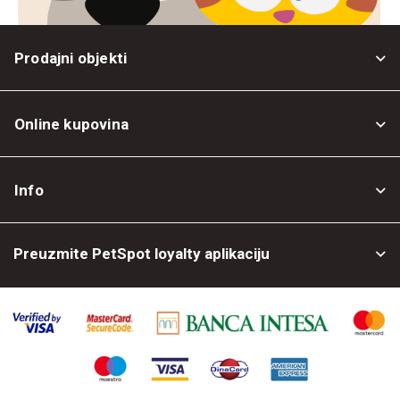
Prodajni objekti
Online kupovina
Opšti uslovi
Info
Politika privatnosti
O nama
Povrat robe
Preuzmite PetSpot loyalty aplikaciju
Prodajni objekti
Posao kod nas