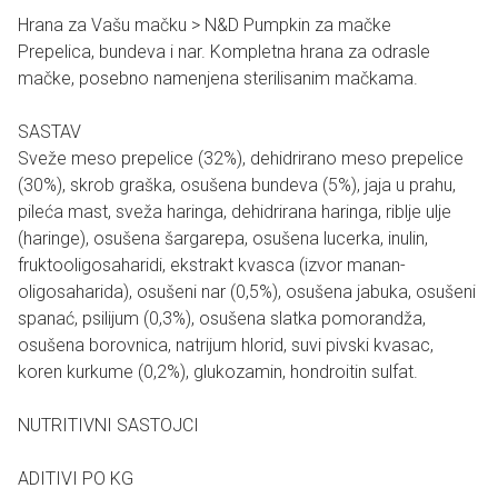
Hrana za Vašu mačku > N&D Pumpkin za mačke
Prepelica, bundeva i nar. Kompletna hrana za odrasle
mačke, posebno namenjena sterilisanim mačkama.
SASTAV
Sveže meso prepelice (32%), dehidrirano meso prepelice
(30%), skrob graška, osušena bundeva (5%), jaja u prahu,
pileća mast, sveža haringa, dehidrirana haringa, riblje ulje
(haringe), osušena šargarepa, osušena lucerka, inulin,
fruktooligosaharidi, ekstrakt kvasca (izvor manan-
oligosaharida), osušeni nar (0,5%), osušena jabuka, osušeni
spanać, psilijum (0,3%), osušena slatka pomorandža,
osušena borovnica, natrijum hlorid, suvi pivski kvasac,
koren kurkume (0,2%), glukozamin, hondroitin sulfat.
NUTRITIVNI SASTOJCI
ADITIVI PO KG