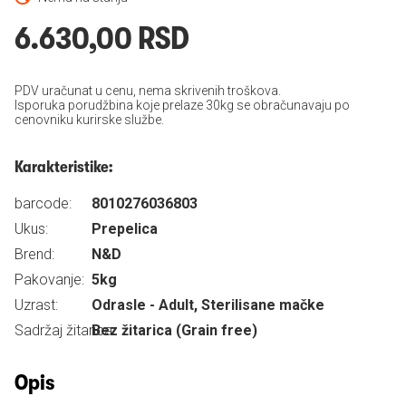
6.630,00 RSD
PDV uračunat u cenu, nema skrivenih troškova.
Isporuka porudžbina koje prelaze 30kg se obračunavaju po
cenovniku kurirske službe.
Karakteristike:
barcode:
8010276036803
Ukus:
Prepelica
Brend:
N&D
Pakovanje:
5kg
Uzrast:
Odrasle - Adult, Sterilisane mačke
Sadržaj žitarica:
Bez žitarica (Grain free)
Opis