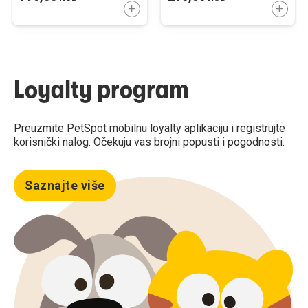
DODAJTE U KORPU
DODAJ
Loyalty program
Preuzmite PetSpot mobilnu loyalty aplikaciju i registrujte
korisnički nalog. Očekuju vas brojni popusti i pogodnosti.
Saznajte više