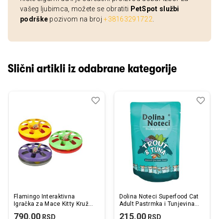
vašeg ljubimca, možete se obratiti
PetSpot službi
podrške
pozivom na broj
+38163291722
.
Slični artikli iz odabrane kategorije
Dodaj
Uporedi
Dod
Upo
u
u
listu
listu
želja
želj
Flamingo Interaktivna
Dolina Noteci Superfood Cat
Igračka za Mace Kitty Kružna
Adult Pastrmka i Tunjevina
sa Lopticom Više Boja 24cm
85g
790,00
215,00
RSD
RSD