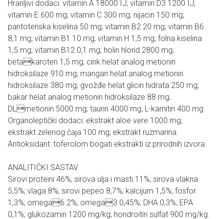
Hranljivi dodaci: vitamin A 18000 IJ; vitamin D3 1200 IJ;
vitamin E 600 mg; vitamin C 300 mg; nijacin 150 mg;
pantotenska kiselina 50 mg; vitamin B2 20 mg; vitamin B6
8,1 mg; vitamin B1 10 mg; vitamin H 1,5 mg; folna kiselina
1,5 mg; vitamin B12 0,1 mg; holin hlorid 2800 mg;
betakaroten 1,5 mg; cink helat analog metionin
hidroksilaze 910 mg; mangan helat analog metionin
hidroksilaze 380 mg; gvožđe helat glicin hidrata 250 mg;
bakar helat analog metionin hidroksilaze 88 mg;
DLmetionin 5000 mg; taurin 4000 mg, L-karnitin 400 mg.
Organoleptički dodaci: ekstrakt aloe vere 1000 mg;
ekstrakt zelenog čaja 100 mg; ekstrakt ruzmarina.
Antioksidant: toferolom bogati ekstrakti iz prirodnih izvora.
ANALITIČKI SASTAV
Sirovi proteini 46%; sirova ulja i masti 11%; sirova vlakna
5,5%; vlaga 8%; sirovi pepeo 8,7%; kalcijum 1,5%; fosfor
1,3%; omega6 2%; omega3 0,45%; DHA 0,3%; EPA
0,1%; glukozamin 1200 mg/kg; hondroitin sulfat 900 mg/kg.