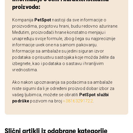
proizvoda:
Kompanija
PetSpot
nastoji da sve informacije o
proizvodima, pogotovu hrani, budu redovno ažurirane.
Međutim, proizvođači hrane konstatno menjaju i
unapređuju svoje formule, zbog čega su najpreciznije
informacije uvek one na samom pakovanju.
Informacije sa ambalaže su jedini siguran izvor
podataka o prisustvu sastojaka koje možda želite da
izbegnete, kao i podataka o sastavu i hranljivim
vrednostima.
Ako nakon upoznavanja sa podacima sa ambalaže
niste sigurni da li je određeni proizvod dobar izbor za
vašeg ljubimca, možete se obratiti
PetSpot službi
podrške
pozivom na broj
+38163291722
.
Slični artikli iz odabrane kategorije