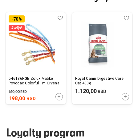
Dodaj
Uporedi
Dod
Upo
-70%
u
u
listu
listu
želja
želj
546136RGE Zolux Mačke
Royal Canin Digestive Care
Povodac Colorful 1m Crvena
Cat 400g
1.120,00
RSD
660,00
RSD
DODAJTE U KORPU
DODAJ
198,00
RSD
Loyalty program