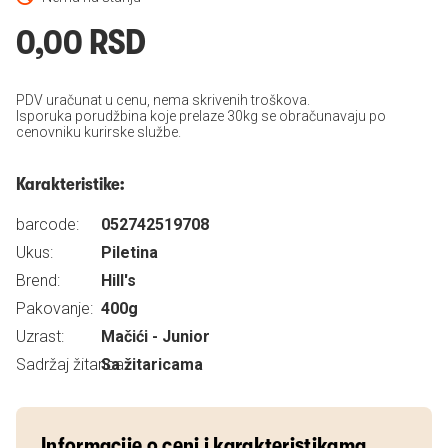
0,00 RSD
PDV uračunat u cenu, nema skrivenih troškova.
Isporuka porudžbina koje prelaze 30kg se obračunavaju po
cenovniku kurirske službe.
Karakteristike:
barcode:
052742519708
Ukus:
Piletina
Brend:
Hill's
Pakovanje:
400g
Uzrast:
Mačići - Junior
Sadržaj žitarica:
Sa žitaricama
Informacije o ceni i karakteristikama