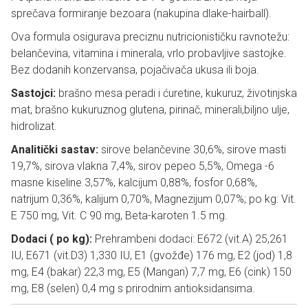
sprečava formiranje bezoara (nakupina dlake-hairball).
Ova formula osigurava preciznu nutricionističku ravnotežu:
belančevina, vitamina i minerala, vrlo probavljive sastojke.
Bez dodanih konzervansa, pojačivača ukusa ili boja.
Sastojci:
brašno mesa peradi i ćuretine, kukuruz, životinjska
mat, brašno kukuruznog glutena, pirinač, minerali,biljno ulje,
hidrolizat.
Analitički sastav:
sirove belančevine 30,6%, sirove masti
19,7%, sirova vlakna 7,4%, sirov pepeo 5,5%, Omega -6
masne kiseline 3,57%, kalcijum 0,88%, fosfor 0,68%,
natrijum 0,36%, kalijum 0,70%, Magnezijum 0,07%; po kg: Vit.
E 750 mg, Vit. C 90 mg, Beta-karoten 1.5 mg.
Dodaci ( po kg):
Prehrambeni dodaci: E672 (vit.A) 25,261
IU, E671 (vit.D3) 1,330 IU, E1 (gvožđe) 176 mg, E2 (jod) 1,8
mg, E4 (bakar) 22,3 mg, E5 (Mangan) 7,7 mg, E6 (cink) 150
mg, E8 (selen) 0,4 mg s prirodnim antioksidansima.