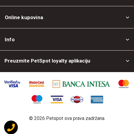
Online kupovina
Opšti uslovi
Info
Politika privatnosti
O nama
Povrat robe
Preuzmite PetSpot loyalty aplikaciju
Prodajni objekti
Posao kod nas
©
2026 Petspot sva prava zadržana.