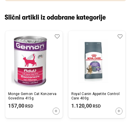
Slični artikli iz odabrane kategorije
Dodaj
Uporedi
Dod
Upo
u
u
listu
listu
želja
želj
Monge Gemon Cat Konzerva
Royal Canin Appetite Control
Govedina 415g
Care 400g
157,00
1.120,00
RSD
RSD
DODAJTE U KORPU
DODAJ