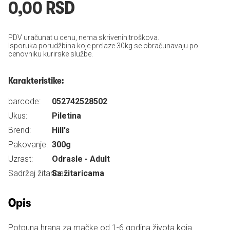
0,00 RSD
PDV uračunat u cenu, nema skrivenih troškova.
Isporuka porudžbina koje prelaze 30kg se obračunavaju po
cenovniku kurirske službe.
Karakteristike:
barcode:
052742528502
Ukus:
Piletina
Brend:
Hill's
Pakovanje:
300g
Uzrast:
Odrasle - Adult
Sadržaj žitarica:
Sa žitaricama
Opis
Potpuna hrana za mačke od 1-6 godina života koja