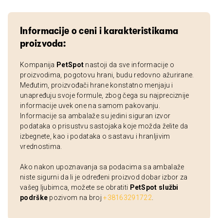
Informacije o ceni i karakteristikama
proizvoda:
Kompanija
PetSpot
nastoji da sve informacije o
proizvodima, pogotovu hrani, budu redovno ažurirane.
Međutim, proizvođači hrane konstatno menjaju i
unapređuju svoje formule, zbog čega su najpreciznije
informacije uvek one na samom pakovanju.
Informacije sa ambalaže su jedini siguran izvor
podataka o prisustvu sastojaka koje možda želite da
izbegnete, kao i podataka o sastavu i hranljivim
vrednostima.
Ako nakon upoznavanja sa podacima sa ambalaže
niste sigurni da li je određeni proizvod dobar izbor za
vašeg ljubimca, možete se obratiti
PetSpot službi
podrške
pozivom na broj
+38163291722
.