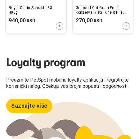
Royal Canin Sensible 33
Grandorf Cat Grain Free
400g
Konzerva Fileti Tune & Pileće
Grudi 70g
940,00
270,00
RSD
RSD
DODAJTE U KORPU
DODAJ
Loyalty program
Preuzmite PetSpot mobilnu loyalty aplikaciju i registrujte
korisnički nalog. Očekuju vas brojni popusti i pogodnosti.
Saznajte više