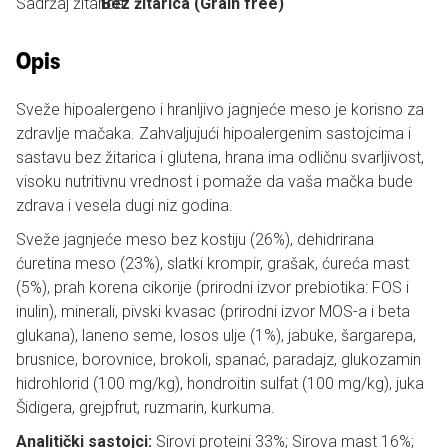
Sadržaj žitarica:
Bez žitarica (Grain free)
Opis
Sveže hipoalergeno i hranljivo jagnjeće meso je korisno za
zdravlje mačaka. Zahvaljujući hipoalergenim sastojcima i
sastavu bez žitarica i glutena, hrana ima odličnu svarljivost,
visoku nutritivnu vrednost i pomaže da vaša mačka bude
zdrava i vesela dugi niz godina.
Sveže jagnjeće meso bez kostiju (26%), dehidrirana
ćuretina meso (23%), slatki krompir, grašak, ćureća mast
(5%), prah korena cikorije (prirodni izvor prebiotika: FOS i
inulin), minerali, pivski kvasac (prirodni izvor MOS-a i beta
glukana), laneno seme, losos ulje (1%), jabuke, šargarepa,
brusnice, borovnice, brokoli, spanać, paradajz, glukozamin
hidrohlorid (100 mg/kg), hondroitin sulfat (100 mg/kg), juka
Šidigera, grejpfrut, ruzmarin, kurkuma.
Analitički sastojci:
Sirovi proteini 33%; Sirova mast 16%;