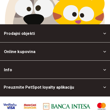
Prodajni objekti
Online kupovina
Opšti uslovi
Info
Politika privatnosti
O nama
Povrat robe
Preuzmite PetSpot loyalty aplikaciju
Prodajni objekti
Posao kod nas