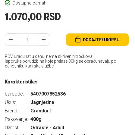
Dostupno odmah
1.070,00 RSD
DODAJTE U KORPU
PDV uračunat u cenu, nema skrivenih troškova.
Isporuka porudžbina koje prelaze 30kg se obračunavaju po
cenovniku kurirske službe.
Karakteristike:
barcode:
5407007852536
Ukus:
Jagnjetina
Brend:
Grandorf
Pakovanje:
400g
Uzrast:
Odrasle - Adult