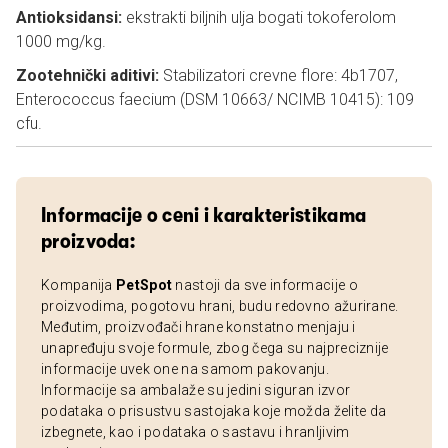
Antioksidansi:
ekstrakti biljnih ulja bogati tokoferolom
1000 mg/kg.
Zootehnički aditivi:
Stabilizatori crevne flore: 4b1707,
Enterococcus faecium (DSM 10663/ NCIMB 10415): 109
cfu.
Informacije o ceni i karakteristikama
proizvoda:
Kompanija
PetSpot
nastoji da sve informacije o
proizvodima, pogotovu hrani, budu redovno ažurirane.
Međutim, proizvođači hrane konstatno menjaju i
unapređuju svoje formule, zbog čega su najpreciznije
informacije uvek one na samom pakovanju.
Informacije sa ambalaže su jedini siguran izvor
podataka o prisustvu sastojaka koje možda želite da
izbegnete, kao i podataka o sastavu i hranljivim