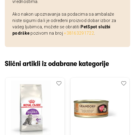
vrednostima.
Ako nakon upoznavanja sa podacima sa ambalaže
niste sigurni da li je određeni proizvod dobar izbor za
vašeg ljubimca, možete se obratiti
PetSpot službi
podrške
pozivom na broj
+38163291722
.
Slični artikli iz odabrane kategorije
Dodaj
Uporedi
Dod
Upo
u
u
listu
listu
želja
želj