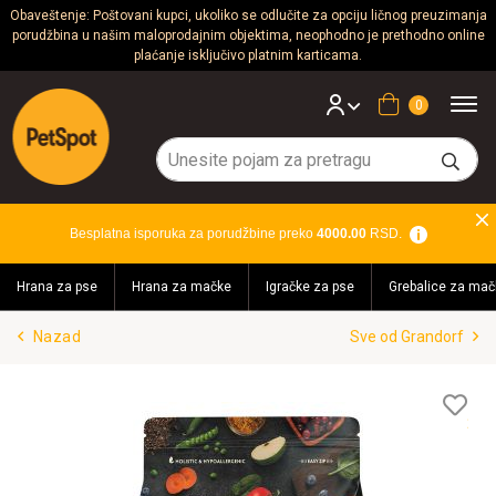
Obaveštenje: Poštovani kupci, ukoliko se odlučite za opciju ličnog preuzimanja
porudžbina u našim maloprodajnim objektima, neophodno je prethodno online
Psi
plaćanje isključivo platnim karticama.
Mačke
Korpa
Glodari
Ptice
Besplatna isporuka za porudžbine preko
4000.00
RSD.
Akvaristika
Hrana za pse
Hrana za mačke
Igračke za pse
Grebalice za mač
Teraristika
Nazad
Sve od Grandorf
Brendovi
Blog
Lis
želj
Akcija!