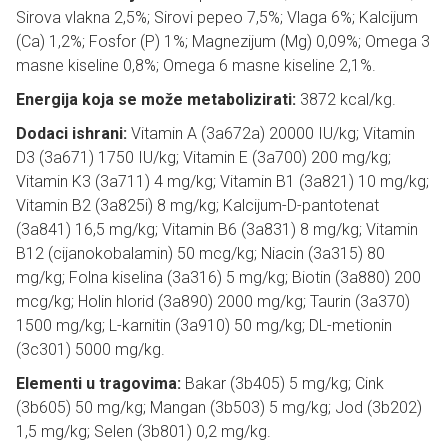
Sirova vlakna 2,5%; Sirovi pepeo 7,5%; Vlaga 6%; Kalcijum
(Ca) 1,2%; Fosfor (P) 1%; Magnezijum (Mg) 0,09%; Omega 3
masne kiseline 0,8%; Omega 6 masne kiseline 2,1%.
Energija koja se može metabolizirati:
3872 kcal/kg.
Dodaci ishrani:
Vitamin A (3a672a) 20000 IU/kg; Vitamin
D3 (3a671) 1750 IU/kg; Vitamin E (3a700) 200 mg/kg;
Vitamin K3 (3a711) 4 mg/kg; Vitamin B1 (3a821) 10 mg/kg;
Vitamin B2 (3a825i) 8 mg/kg; Kalcijum-D-pantotenat
(3a841) 16,5 mg/kg; Vitamin B6 (3a831) 8 mg/kg; Vitamin
B12 (cijanokobalamin) 50 mcg/kg; Niacin (3a315) 80
mg/kg; Folna kiselina (3a316) 5 mg/kg; Biotin (3a880) 200
mcg/kg; Holin hlorid (3a890) 2000 mg/kg; Taurin (3a370)
1500 mg/kg; L-karnitin (3a910) 50 mg/kg; DL-metionin
(3c301) 5000 mg/kg.
Elementi u tragovima:
Bakar (3b405) 5 mg/kg; Cink
(3b605) 50 mg/kg; Mangan (3b503) 5 mg/kg; Jod (3b202)
1,5 mg/kg; Selen (3b801) 0,2 mg/kg.