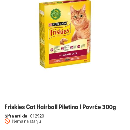
Prijavi se
Friskies Cat Hairball Piletina I Povrće 300g
Šifra artikla
012920
Nema na stanju