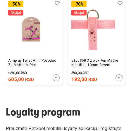
Dodaj
Uporedi
Dod
Upo
-50%
-70%
u
u
listu
listu
želja
želj
Amiplay Twist Am i Povodac
510035RO Zolux Am Mačke
Za Mačke M Pink
Nightfish 10mm Crveni
1.210,00
RSD
640,00
RSD
DODAJTE U KORPU
DODAJ
605,00
192,00
RSD
RSD
Loyalty program
Preuzmite PetSpot mobilnu loyalty aplikaciju i registrujte