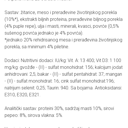
Sastav: žitarice, meso i prerađevine životinjskog porekla
(10%*), ekstrakti biljnih proteina, prerađevine biljnog porekla
(4% puple repe), ulja i masti, minerali, kvasci, povrće (0,5%
sušenog povrća jednako je 4% povrća).
*jednako 20% rehidrisanog mesa i prerađevina životinjskog
porekla, sa minimum 4% piletine.
Dodaci: Nutritivni dodaci: IU/kg: Vit. A: 13 400; Vit D3: 1 100
mg/kg: gvožđe - (II) - sulfat monohidrat: 156; kalcijum jodat
anhidrovani: 2,5; bakar - (II) - sulfat pentahidrat: 37; mangan
- (II) - sulfat monohidrat: 16; cink sulfat monohidrat:196;
natrijum selenit: 0,25; Taurin: 940. Sa bojama. Antioksidansi:
E310, E320, E321.
Analitički sastav: proteini 30%, sadržaj masti 10%, sirovi
pepeo: 8%, sirova vlakna: 5%.