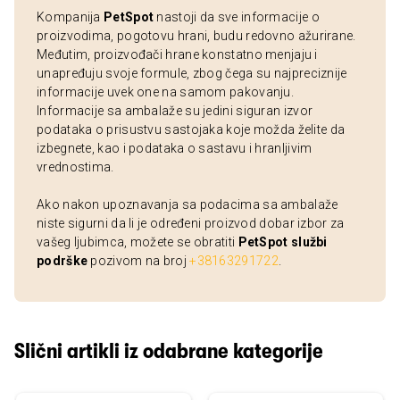
Kompanija
PetSpot
nastoji da sve informacije o
proizvodima, pogotovu hrani, budu redovno ažurirane.
Međutim, proizvođači hrane konstatno menjaju i
unapređuju svoje formule, zbog čega su najpreciznije
informacije uvek one na samom pakovanju.
Informacije sa ambalaže su jedini siguran izvor
podataka o prisustvu sastojaka koje možda želite da
izbegnete, kao i podataka o sastavu i hranljivim
vrednostima.
Ako nakon upoznavanja sa podacima sa ambalaže
niste sigurni da li je određeni proizvod dobar izbor za
vašeg ljubimca, možete se obratiti
PetSpot službi
podrške
pozivom na broj
+38163291722
.
Slični artikli iz odabrane kategorije