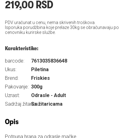
219,00 RSD
PDV uračunat u cenu, nema skrivenih troškova.
Isporuka porudžbina koje prelaze 30kg se obračunavaju po
cenovniku kurirske službe.
Karakteristike:
barcode:
7613035836648
Ukus:
Piletina
Brend:
Friskies
Pakovanje:
300g
Uzrast:
Odrasle - Adult
Sadržaj žitarica:
Sa žitaricama
Opis
Potpuna hrana za odrasle mačke.