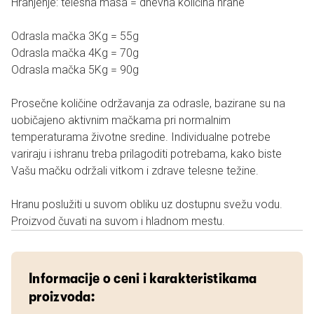
Hranjenje: telesna masa = dnevna količina hrane
Odrasla mačka 3Kg = 55g
Odrasla mačka 4Kg = 70g
Odrasla mačka 5Kg = 90g
Prosečne količine održavanja za odrasle, bazirane su na
uobičajeno aktivnim mačkama pri normalnim
temperaturama životne sredine. Individualne potrebe
variraju i ishranu treba prilagoditi potrebama, kako biste
Vašu mačku održali vitkom i zdrave telesne težine.
Hranu poslužiti u suvom obliku uz dostupnu svežu vodu.
Proizvod čuvati na suvom i hladnom mestu.
Informacije o ceni i karakteristikama
proizvoda: