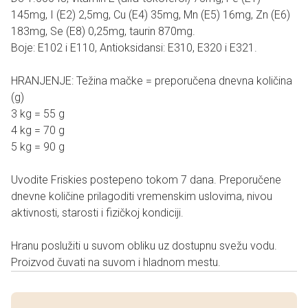
145mg, I (E2) 2,5mg, Cu (E4) 35mg, Mn (E5) 16mg, Zn (E6)
183mg, Se (E8) 0,25mg, taurin 870mg.
Boje: E102 i E110, Antioksidansi: E310, E320 i E321.
HRANJENJE: Težina mačke = preporučena dnevna količina
(g)
3 kg = 55 g
4 kg = 70 g
5 kg = 90 g
Uvodite Friskies postepeno tokom 7 dana. Preporučene
dnevne količine prilagoditi vremenskim uslovima, nivou
aktivnosti, starosti i fizičkoj kondiciji.
Hranu poslužiti u suvom obliku uz dostupnu svežu vodu.
Proizvod čuvati na suvom i hladnom mestu.