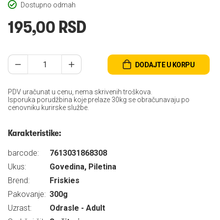
Dostupno odmah
195,00 RSD
DODAJTE U KORPU
PDV uračunat u cenu, nema skrivenih troškova.
Isporuka porudžbina koje prelaze 30kg se obračunavaju po
cenovniku kurirske službe.
Karakteristike:
barcode:
7613031868308
Ukus:
Govedina, Piletina
Brend:
Friskies
Pakovanje:
300g
Uzrast:
Odrasle - Adult