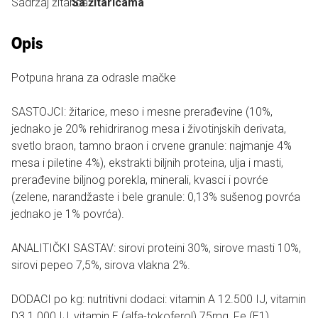
Sadržaj žitarica:
Sa žitaricama
Opis
Potpuna hrana za odrasle mačke
SASTOJCI: žitarice, meso i mesne prerađevine (10%,
jednako je 20% rehidriranog mesa i životinjskih derivata,
svetlo braon, tamno braon i crvene granule: najmanje 4%
mesa i piletine 4%), ekstrakti biljnih proteina, ulja i masti,
prerađevine biljnog porekla, minerali, kvasci i povrće
(zelene, narandžaste i bele granule: 0,13% sušenog povrća
jednako je 1% povrća).
ANALITIČKI SASTAV: sirovi proteini 30%, sirove masti 10%,
sirovi pepeo 7,5%, sirova vlakna 2%.
DODACI po kg: nutritivni dodaci: vitamin A 12.500 IJ, vitamin
D3 1.000 IJ, vitamin E (alfa-tokoferol) 75mg, Fe (E1)