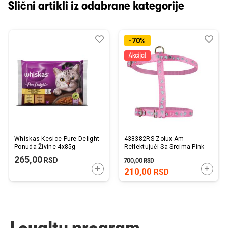
Slični artikli iz odabrane kategorije
Dodaj
Uporedi
Dod
Upo
-70%
u
u
listu
listu
želja
želj
Whiskas Kesice Pure Delight
438382RS Zolux Am
Ponuda Živine 4x85g
Reflektujući Sa Srcima Pink
265,00
RSD
700,00
RSD
DODAJTE U KORPU
DODAJ
210,00
RSD