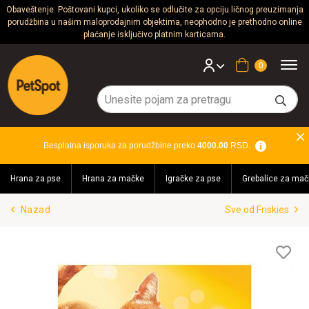
Obaveštenje: Poštovani kupci, ukoliko se odlučite za opciju ličnog preuzimanja
porudžbina u našim maloprodajnim objektima, neophodno je prethodno online
Psi
plaćanje isključivo platnim karticama.
Mačke
Korpa
Glodari
Ptice
Besplatna isporuka za porudžbine preko
4000.00
RSD.
Akvaristika
Hrana za pse
Hrana za mačke
Igračke za pse
Grebalice za mač
Teraristika
Nazad
Sve od Friskies
Brendovi
Blog
Lis
želj
Akcija!