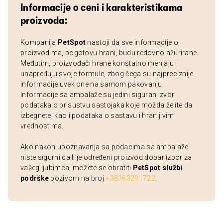
Informacije o ceni i karakteristikama
proizvoda:
Kompanija
PetSpot
nastoji da sve informacije o
proizvodima, pogotovu hrani, budu redovno ažurirane.
Međutim, proizvođači hrane konstatno menjaju i
unapređuju svoje formule, zbog čega su najpreciznije
informacije uvek one na samom pakovanju.
Informacije sa ambalaže su jedini siguran izvor
podataka o prisustvu sastojaka koje možda želite da
izbegnete, kao i podataka o sastavu i hranljivim
vrednostima.
Ako nakon upoznavanja sa podacima sa ambalaže
niste sigurni da li je određeni proizvod dobar izbor za
vašeg ljubimca, možete se obratiti
PetSpot službi
podrške
pozivom na broj
+38163291722
.