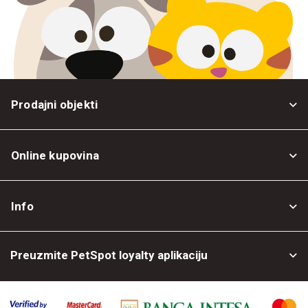
Prodajni objekti
Online kupovina
Opšti uslovi
Info
Politika privatnosti
O nama
Povrat robe
Preuzmite PetSpot loyalty aplikaciju
Prodajni objekti
Posao kod nas