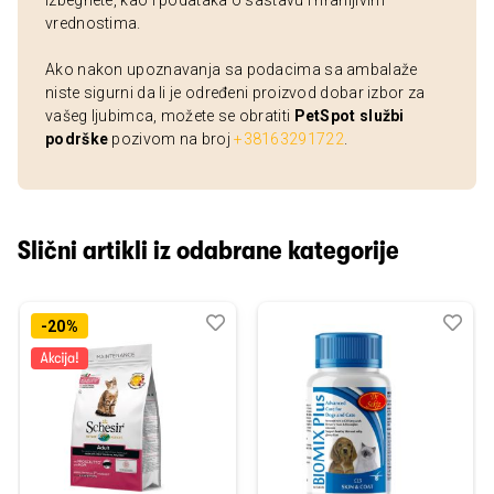
izbegnete, kao i podataka o sastavu i hranljivim
vrednostima.
Ako nakon upoznavanja sa podacima sa ambalaže
niste sigurni da li je određeni proizvod dobar izbor za
vašeg ljubimca, možete se obratiti
PetSpot službi
podrške
pozivom na broj
+38163291722
.
Slični artikli iz odabrane kategorije
Dodaj
Uporedi
Dod
Upo
-20%
u
u
listu
listu
želja
želj