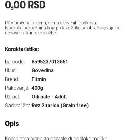
0,00 RSD
PDV uračunat u cenu, nema skrivenih troškova.
Isporuka porudžbina koje prelaze 30kg se obračunavaju po
cenovniku kurirske službe.
Karakteristike:
barcode:
8595237013661
Ukus:
Govedina
Brend:
Fitmin
Pakovanje:
400g
Uzrast:
Odrasle - Adult
Sadržaj žitarica:
Bez žitarica (Grain free)
Opis
Kompletna hrana za odrasle dugodlake mačke.