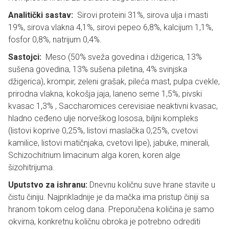
Analitički sastav:
Sirovi proteini 31%, sirova ulja i masti
19%, sirova vlakna 4,1%, sirovi pepeo 6,8%, kalcijum 1,1%,
fosfor 0,8%, natrijum 0,4%.
Sastojci:
Meso (50% sveža govedina i džigerica, 13%
sušena govedina, 13% sušena piletina, 4% svinjska
džigerica), krompir, zeleni grašak, pileća mast, pulpa cvekle,
prirodna vlakna, kokošja jaja, laneno seme 1,5%, pivski
kvasac 1,3% , Saccharomices cerevisiae neaktivni kvasac,
hladno ceđeno ulje norveškog lososa, biljni kompleks
(listovi koprive 0,25%, listovi maslačka 0,25%, cvetovi
kamilice, listovi matičnjaka, cvetovi lipe), jabuke, minerali,
Schizochitrium limacinum alga koren, koren alge
šizohitrijuma.
Uputstvo za ishranu:
Dnevnu količnu suve hrane stavite u
čistu činiju. Najprikladnije je da mačka ima pristup činiji sa
hranom tokom celog dana. Preporučena količina je samo
okvirna, konkretnu količnu obroka je potrebno odrediti