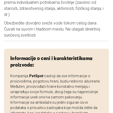
prema individualnim potrebama žvotinje (zavisno od
starosti, zdravstvenog stanja, aktivnosti, fizičkog stanja, i
dr.).
Obezbedite dovoljno sveže vode tokom celog dana.
Čuvati na suvom i hladnom mestu. Ne izlagati direktnoj
sunčevoj svetlosti.
Informacije o ceni i karakteristikama
proizvoda:
Kompanija
PetSpot
nastoji da sve informacije o
proizvodima, pogotovu hrani, budu redovno ažurirane.
Međutim, proizvođači hrane konstatno menjaju i
unapređuju svoje formule, zbog čega su najpreciznije
informacije uvek one na samom pakovanju.
Informacije sa ambalaže su jedini siguran izvor
podataka o prisustvu sastojaka koje možda želite da