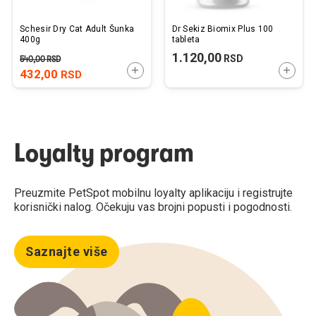
Schesir Dry Cat Adult Šunka
Dr Sekiz Biomix Plus 100
400g
tableta
1.120,00
RSD
540,00
RSD
DODAJTE U KORPU
DODAJ
432,00
RSD
Loyalty program
Preuzmite PetSpot mobilnu loyalty aplikaciju i registrujte
korisnički nalog. Očekuju vas brojni popusti i pogodnosti.
Saznajte više