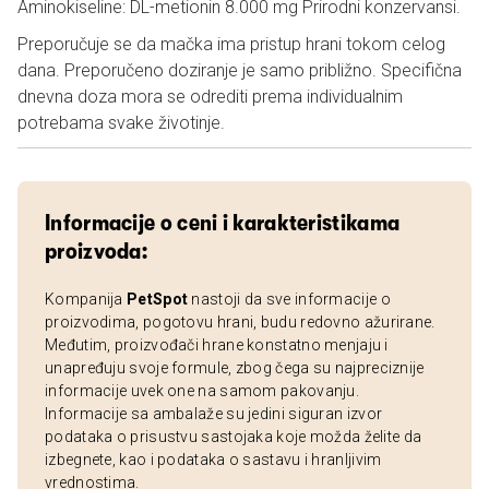
Aminokiseline: DL-metionin 8.000 mg Prirodni konzervansi.
Preporučuje se da mačka ima pristup hrani tokom celog
dana. Preporučeno doziranje je samo približno. Specifična
dnevna doza mora se odrediti prema individualnim
potrebama svake životinje.
Informacije o ceni i karakteristikama
proizvoda:
Kompanija
PetSpot
nastoji da sve informacije o
proizvodima, pogotovu hrani, budu redovno ažurirane.
Međutim, proizvođači hrane konstatno menjaju i
unapređuju svoje formule, zbog čega su najpreciznije
informacije uvek one na samom pakovanju.
Informacije sa ambalaže su jedini siguran izvor
podataka o prisustvu sastojaka koje možda želite da
izbegnete, kao i podataka o sastavu i hranljivim
vrednostima.