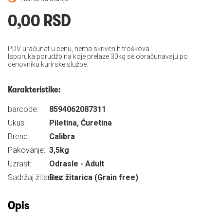
0,00 RSD
PDV uračunat u cenu, nema skrivenih troškova.
Isporuka porudžbina koje prelaze 30kg se obračunavaju po
cenovniku kurirske službe.
Karakteristike:
barcode:
8594062087311
Ukus:
Piletina, Ćuretina
Brend:
Calibra
Pakovanje:
3,5kg
Uzrast:
Odrasle - Adult
Sadržaj žitarica:
Bez žitarica (Grain free)
Opis