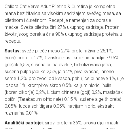
Calibra Cat Verve Adult Piletina & Ćuretina je kompletna
hrana bez žitarica sa visokim sadržajem svežeg mesa, sa
piletinom i ćuretinom. Recept je namenjen za odrasle
mačke. Sveža piletina čini 27% ukupnog sadržaja. Proteini
životinjskog porekla čine 90% ukupnog sadržaja proteina u
receptu.
Sastav:
sveže pileće meso 27%, proteini živine 25,1%,
ćureći proteini 17%, živinska mast, krompir pahuljice 9,5%,
grašak 5,5%, sušena pulpa cvekle, hidrolizovana jetra,
sušena pulpa jabuke 2,5%, jaja 2%, piva kvasac, laneno
seme 1,2%, proizvodi od kvasca, pahuljice bundeve 1%, ulje
lososa 1%, krompirov skrob 0,5%, kalijum hlorid, inulin
(koren cikorije) 0,2%, Licium chinense (goji) 0,2%, maslačak
obični (Tarakacum officinale) 0,15 %, sušene alge (hlorela)
0,05%, Iucca schidigera 0,05%, natrijum hlorid, ekstrakt
ruzmarina 0,01%
Analitički sastojci:
sirovi proteini 36%, sirova ulja i masti