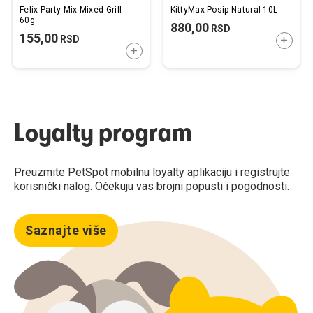
Felix Party Mix Mixed Grill
KittyMax Posip Natural 10L
60g
880,00
RSD
155,00
RSD
DODAJ
DODAJTE U KORPU
Loyalty program
Preuzmite PetSpot mobilnu loyalty aplikaciju i registrujte
korisnički nalog. Očekuju vas brojni popusti i pogodnosti.
Saznajte više