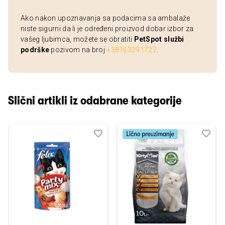
Ako nakon upoznavanja sa podacima sa ambalaže
niste sigurni da li je određeni proizvod dobar izbor za
vašeg ljubimca, možete se obratiti
PetSpot službi
podrške
pozivom na broj
+38163291722
.
Slični artikli iz odabrane kategorije
Dodaj
Uporedi
Dod
Upo
u
u
listu
listu
želja
želj