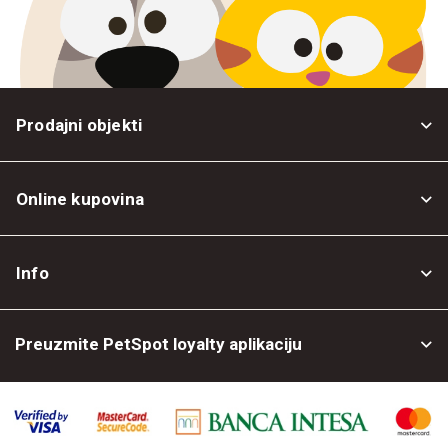
Prodajni objekti
Online kupovina
Opšti uslovi
Info
Politika privatnosti
O nama
Povrat robe
Preuzmite PetSpot loyalty aplikaciju
Prodajni objekti
Posao kod nas