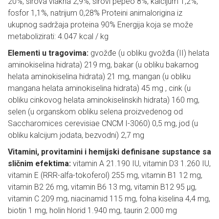
20%, sirova vlakna 2,9%, sirovi pepeo 8%, kalcijum 1,2%,
fosfor 1,1%, natrijum 0,28% Proteini animalorigina iz
ukupnog sadržaja proteina 90% Energija koja se može
metabolizirati: 4.047 kcal / kg
Elementi u tragovima:
gvožđe (u obliku gvožđa (II) helata
aminokiselina hidrata) 219 mg, bakar (u obliku bakarnog
helata aminokiselina hidrata) 21 mg, mangan (u obliku
mangana helata aminokiselina hidrata) 45 mg , cink (u
obliku cinkovog helata aminokiselinskih hidrata) 160 mg,
selen (u organskom obliku selena proizvedenog od
Saccharomices cerevisiae CNCM I-3060) 0,5 mg, jod (u
obliku kalcijum jodata, bezvodni) 2,7 mg
Vitamini, provitamini i hemijski definisane supstance sa
sličnim efektima:
vitamin A 21.190 IU, vitamin D3 1.260 IU,
vitamin E (RRR-alfa-tokoferol) 255 mg, vitamin B1 12 mg,
vitamin B2 26 mg, vitamin B6 13 mg, vitamin B12 95 µg,
vitamin C 209 mg, niacinamid 115 mg, folna kiselina 4,4 mg,
biotin 1 mg, holin hlorid 1.940 mg, taurin 2.000 mg