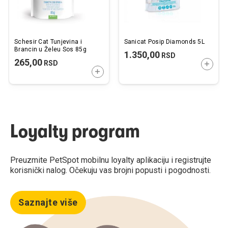
Schesir Cat Tunjevina i
Sanicat Posip Diamonds 5L
Brancin u Želeu Sos 85g
1.350,00
RSD
265,00
RSD
DODAJ
DODAJTE U KORPU
Loyalty program
Preuzmite PetSpot mobilnu loyalty aplikaciju i registrujte
korisnički nalog. Očekuju vas brojni popusti i pogodnosti.
Saznajte više