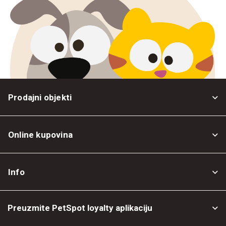
Prodajni objekti
Online kupovina
Opšti uslovi
Info
Politika privatnosti
O nama
Povrat robe
Preuzmite PetSpot loyalty aplikaciju
Prodajni objekti