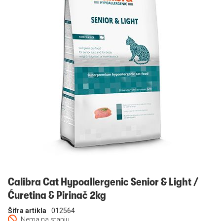
Prijavi se
Calibra Cat Hypoallergenic Senior & Light /
Ćuretina & Pirinač 2kg
Šifra artikla
012564
Nema na stanju