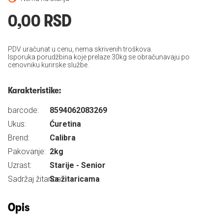
0,00 RSD
PDV uračunat u cenu, nema skrivenih troškova.
Isporuka porudžbina koje prelaze 30kg se obračunavaju po
cenovniku kurirske službe.
Karakteristike:
barcode:
8594062083269
Ukus:
Ćuretina
Brend:
Calibra
Pakovanje:
2kg
Uzrast:
Starije - Senior
Sadržaj žitarica:
Sa žitaricama
Opis