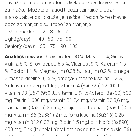
navlaženom toplom vodom. Uvek obezbediti svežu vodu
za mačku. Možete prilagoditi dozu uzimajući u obzir
starost, aktivnost, okruženje mačke. Preporučene dnevne
doze za hranjenje su u tabeli za hranjenje.
Težina mačke: 2 3 5 7
Light(g/day): 40 50 75 90
Senior(g/day): 65 75 90 105
Analitički sastav
: Sirovi protein 38 %, Masti 11 %, Sirova
vlakna 6 %, Sirovi pepeo 6,5 %, Vlaznost 9 %, Kalcijum 1,5
%, Fosfor 1,1 %, Magnezijum 0,08 %, natrijum 0,2 %, omega-
3 masne kiseline 0,15 %, omega-6 masne kiseline 1,2 %,
Nutritivni dodaci po 1 kg: , vitamin A (3a672a) 22 000 I.U.,
vitamin D3 (E671)950I.U.,vitamin E (?-toKoferol, 3a700) 500
mg, Taurin 1 600 mg, vitamin B1 2,4 mg, vitamin B2 3,6 mg,
niacinamid (3a315) 25 mg,kalcijum pantotenant (3a841) 5,5
mg, vitamin B6 (3a831) 2 mg, folna kiselina (3a316) 0,25
mg, vitamin B12 0,02 mg, Biotin 1,5 mg,holin hlorid (3a890)
400 mg, Cink (ink helat hidrat aminokiselina + cink oksid, E6)