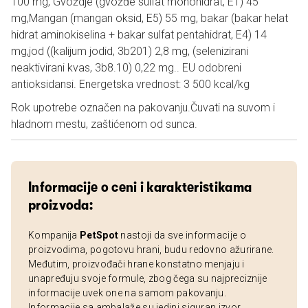
100 mg, Gvoždje (gvožđe sulfat monohidrat, E1) 45
mg,Mangan (mangan oksid, E5) 55 mg, bakar (bakar helat
hidrat aminokiselina + bakar sulfat pentahidrat, E4) 14
mg,jod ((kalijum jodid, 3b201) 2,8 mg, (selenizirani
neaktivirani kvas, 3b8.10) 0,22 mg.. EU odobreni
antioksidansi. Energetska vrednost: 3 500 kcal/kg
Rok upotrebe označen na pakovanju.Čuvati na suvom i
hladnom mestu, zaštićenom od sunca.
Informacije o ceni i karakteristikama
proizvoda:
Kompanija
PetSpot
nastoji da sve informacije o
proizvodima, pogotovu hrani, budu redovno ažurirane.
Međutim, proizvođači hrane konstatno menjaju i
unapređuju svoje formule, zbog čega su najpreciznije
informacije uvek one na samom pakovanju.
Informacije sa ambalaže su jedini siguran izvor