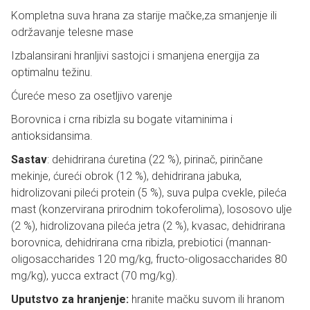
Kompletna suva hrana za starije mačke,za smanjenje ili
održavanje telesne mase
Izbalansirani hranljivi sastojci i smanjena energija za
optimalnu težinu.
Ćureće meso za osetljivo varenje
Borovnica i crna ribizla su bogate vitaminima i
antioksidansima.
Sastav
: dehidrirana ćuretina (22 %), pirinač, pirinčane
mekinje, ćureći obrok (12 %), dehidrirana jabuka,
hidrolizovani pileći protein (5 %), suva pulpa cvekle, pileća
mast (konzervirana prirodnim tokoferolima), lososovo ulje
(2 %), hidrolizovana pileća jetra (2 %), kvasac, dehidrirana
borovnica, dehidrirana crna ribizla, prebiotici (mannan-
oligosaccharides 120 mg/kg, fructo-oligosaccharides 80
mg/kg), yucca extract (70 mg/kg).
Uputstvo za hranjenje:
hranite mačku suvom ili hranom