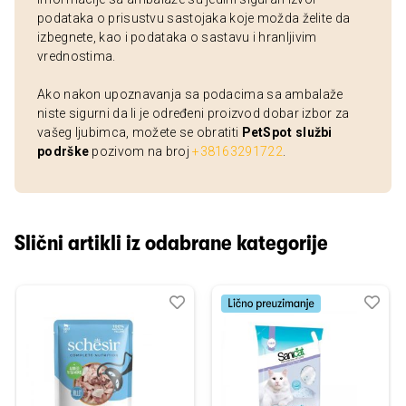
podataka o prisustvu sastojaka koje možda želite da
izbegnete, kao i podataka o sastavu i hranljivim
vrednostima.
Ako nakon upoznavanja sa podacima sa ambalaže
niste sigurni da li je određeni proizvod dobar izbor za
vašeg ljubimca, možete se obratiti
PetSpot službi
podrške
pozivom na broj
+38163291722
.
Slični artikli iz odabrane kategorije
Dodaj
Uporedi
Dod
Upo
u
u
listu
listu
želja
želj