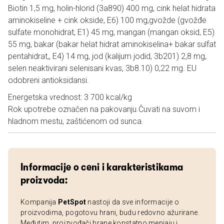
Biotin 1,5 mg, holin-hlorid (3a890) 400 mg, cink helat hidrata
aminokiseline + cink okside, E6) 100 mg,gvožde (gvožđe
sulfate monohidrat, E1) 45 mg, mangan (mangan oksid, E5)
55 mg, bakar (bakar helat hidrat aminokiselina+ bakar sulfat
pentahidrat,, E4) 14 mg, jod (kalijum jodid, 3b201) 2,8 mg,
selen neaktivirani selenisani kvas, 3b8.10) 0,22 mg. EU
odobreni antioksidansi.
Energetska vrednost: 3 700 kcal/kg
Rok upotrebe označen na pakovanju.Čuvati na suvom i
hladnom mestu, zaštićenom od sunca.
Informacije o ceni i karakteristikama
proizvoda:
Kompanija
PetSpot
nastoji da sve informacije o
proizvodima, pogotovu hrani, budu redovno ažurirane.
Međutim, proizvođači hrane konstatno menjaju i