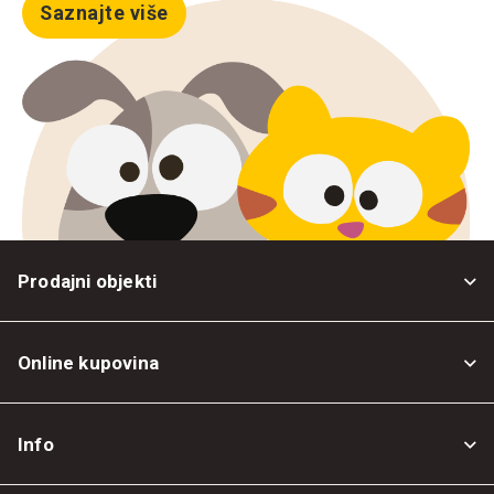
Saznajte više
Prodajni objekti
Online kupovina
Opšti uslovi
Info
Politika privatnosti