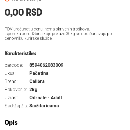
0,00 RSD
PDV uračunat u cenu, nema skrivenih troškova.
Isporuka porudžbina koje prelaze 30kg se obračunavaju po
cenovniku kurirske službe.
Karakteristike:
barcode:
8594062083009
Ukus:
Pačetina
Brend:
Calibra
Pakovanje:
2kg
Uzrast:
Odrasle - Adult
Sadržaj žitarica:
Sa žitaricama
Opis