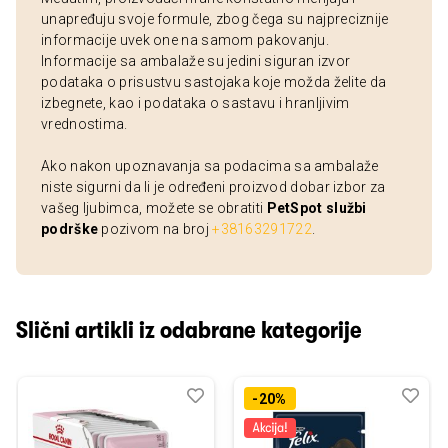
unapređuju svoje formule, zbog čega su najpreciznije
informacije uvek one na samom pakovanju.
Informacije sa ambalaže su jedini siguran izvor
podataka o prisustvu sastojaka koje možda želite da
izbegnete, kao i podataka o sastavu i hranljivim
vrednostima.
Ako nakon upoznavanja sa podacima sa ambalaže
niste sigurni da li je određeni proizvod dobar izbor za
vašeg ljubimca, možete se obratiti
PetSpot službi
podrške
pozivom na broj
+38163291722
.
Slični artikli iz odabrane kategorije
Dodaj
Uporedi
Dod
Upo
-20%
u
u
listu
listu