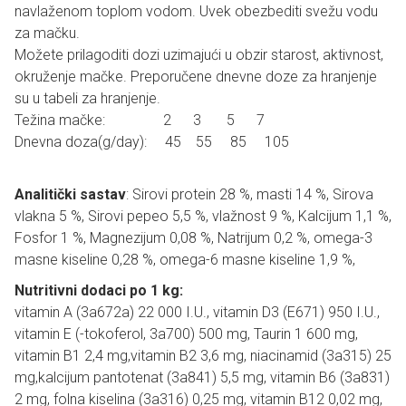
navlaženom toplom vodom. Uvek obezbediti svežu vodu
za mačku.
Možete prilagoditi dozi uzimajući u obzir starost, aktivnost,
okruženje mačke. Preporučene dnevne doze za hranjenje
su u tabeli za hranjenje.
Težina mačke: 2 3 5 7
Dnevna doza(g/day): 45 55 85 105
Analitički sastav
: Sirovi protein 28 %, masti 14 %, Sirova
vlakna 5 %, Sirovi pepeo 5,5 %, vlažnost 9 %, Kalcijum 1,1 %,
Fosfor 1 %, Magnezijum 0,08 %, Natrijum 0,2 %, omega-3
masne kiseline 0,28 %, omega-6 masne kiseline 1,9 %,
Nutritivni dodaci po 1 kg:
vitamin A (3a672a) 22 000 I.U., vitamin D3 (E671) 950 I.U.,
vitamin E (-tokoferol, 3a700) 500 mg, Taurin 1 600 mg,
vitamin B1 2,4 mg,vitamin B2 3,6 mg, niacinamid (3a315) 25
mg,kalcijum pantotenat (3a841) 5,5 mg, vitamin B6 (3a831)
2 mg, folna kiselina (3a316) 0,25 mg, vitamin B12 0,02 mg,