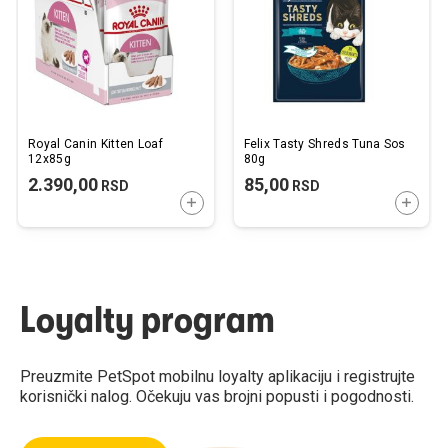
želja
želj
Royal Canin Kitten Loaf
Felix Tasty Shreds Tuna Sos
12x85g
80g
2.390,00
85,00
RSD
RSD
DODAJTE U KORPU
DODAJ
Loyalty program
Preuzmite PetSpot mobilnu loyalty aplikaciju i registrujte
korisnički nalog. Očekuju vas brojni popusti i pogodnosti.