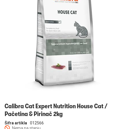
Prijavi se
Calibra Cat Expert Nutrition House Cat /
Pačetina & Pirinač 2kg
Šifra artikla
012566
Nema na stanju