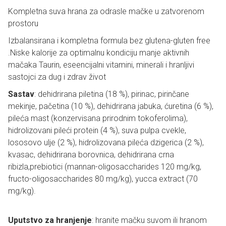
Kompletna suva hrana za odrasle mačke u zatvorenom
prostoru
Izbalansirana i kompletna formula bez glutena-gluten free
.Niske kalorije za optimalnu kondiciju manje aktivnih
mačaka Taurin, eseencijalni vitamini, minerali i hranljivi
sastojci za dug i zdrav život
Sastav
: dehidrirana piletina (18 %), pirinac, pirinčane
mekinje, pačetina (10 %), dehidrirana jabuka, ćuretina (6 %),
pileća mast (konzervisana prirodnim tokoferolima),
hidrolizovani pileći protein (4 %), suva pulpa cvekle,
lososovo ulje (2 %), hidrolizovana pileća dzigerica (2 %),
kvasac, dehidrirana borovnica, dehidrirana crna
ribizla,prebiotici (mannan-oligosaccharides 120 mg/kg,
fructo-oligosaccharides 80 mg/kg), yucca extract (70
mg/kg).
Uputstvo za hranjenje
: hranite mačku suvom ili hranom