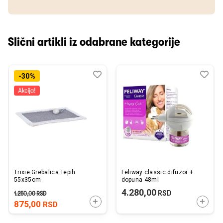
Slični artikli iz odabrane kategorije
Dodaj
Uporedi
Dod
Upo
-30%
u
u
listu
listu
želja
želj
Trixie Grebalica Tepih
Feliway classic difuzor +
55x35cm
dopuna 48ml
4.280,00
RSD
1.250,00
RSD
DODAJTE U KORPU
DODAJ
875,00
RSD