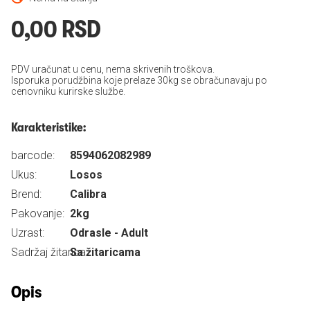
0,00 RSD
PDV uračunat u cenu, nema skrivenih troškova.
Isporuka porudžbina koje prelaze 30kg se obračunavaju po
cenovniku kurirske službe.
Karakteristike:
barcode:
8594062082989
Ukus:
Losos
Brend:
Calibra
Pakovanje:
2kg
Uzrast:
Odrasle - Adult
Sadržaj žitarica:
Sa žitaricama
Opis