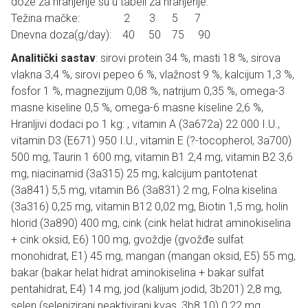
doze za hranjenje su u tabeli za hranjenje.
Težina mačke: 2 3 5 7
Dnevna doza(g/day): 40 50 75 90
Analitički sastav
: sirovi protein 34 %, masti 18 %, sirova
vlakna 3,4 %, sirovi pepeo 6 %, vlažnost 9 %, kalcijum 1,3 %,
fosfor 1 %, magnezijum 0,08 %, natrijum 0,35 %, omega-3
masne kiseline 0,5 %, omega-6 masne kiseline 2,6 %,
Hranljivi dodaci po 1 kg: , vitamin A (3a672a) 22 000 I.U.,
vitamin D3 (E671) 950 I.U., vitamin E (?-tocopherol, 3a700)
500 mg, Taurin 1 600 mg, vitamin B1 2,4 mg, vitamin B2 3,6
mg, niacinamid (3a315) 25 mg, kalcijum pantotenat
(3a841) 5,5 mg, vitamin B6 (3a831) 2 mg, Folna kiselina
(3a316) 0,25 mg, vitamin B12 0,02 mg, Biotin 1,5 mg, holin
hlorid (3a890) 400 mg, cink (cink helat hidrat aminokiselina
+ cink oksid, E6) 100 mg, gvoždje (gvožđe sulfat
monohidrat, E1) 45 mg, mangan (mangan oksid, E5) 55 mg,
bakar (bakar helat hidrat aminokiselina + bakar sulfat
pentahidrat, E4) 14 mg, jod (kalijum jodid, 3b201) 2,8 mg,
selen (selenizirani neaktivirani kvas, 3b8.10) 0,22 mg.