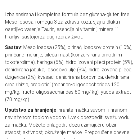
Izbalansirana i kompletna formula bez glutena-gluten free
Meso lososa i omega 3 za zdravu kozu, sjajnu dlaku i
osetljivo varenje.Taurin, esencijalni vitamini, minerali i
hranljivi sastojci za dug i zdrav život.
Sastav
: Meso lososa (25%), pirinač, lososov protein (10%),
pirinčane mekinje, pileća mast (konzervirana prirodnim
tokoferolima), haringa (6%), hidrolizovani pileći protein (5%),
dehidrirana jabuka, lososovo ulje (3%), hidrolizovana pileća
dzigerica (2%), kvasac, dehidrirana borovnica, dehidrirana
crna ribizla, prebiotici (mannan-oligosaccharides 120
mg/kg, fructo-oligosaccharides 80 mg/ kg), yucca extract
(70 mg/kg).
Uputstvo za hranjenje
: hranite mačku suvom ili hranom
navlaženom toplom vodom. Uvek obezbediti svežu vodu
za mačku. Možete prilagoditi dozu uzimajući u obzir
starost, aktivnost, okruženje mačke. Preporučene dnevne