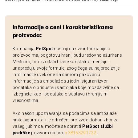
Informacije o ceni i karakteristikama
proizvoda:
Kompanija
PetSpot
nastoji da sve informacije o
proizvodima, pogotovu hrani, budu redovno ažurirane.
Međutim, proizvođači hrane konstatno menjaju i
unapređuju svoje formule, zbog čega su najpreciznije
informacije uvek one na samom pakovanju.
Informacije sa ambalaže su jedini siguran izvor
podataka o prisustvu sastojaka koje možda želite da
izbegnete, kao i podataka o sastavu i hranljivim
vrednostima.
Ako nakon upoznavanja sa podacima sa ambalaže
niste sigurni da li je određeni proizvod dobar izbor za
vašeg ljubimca, možete se obratiti
PetSpot službi
podrške
pozivom na broj
+38163291722
.