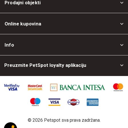
Prodajni objekti
Online kupovina
Opšti uslovi
Info
Politika privatnosti
O nama
Povrat robe
Preuzmite PetSpot loyalty aplikaciju
Prodajni objekti
Posao kod nas
©
2026 Petspot sva prava zadržana.