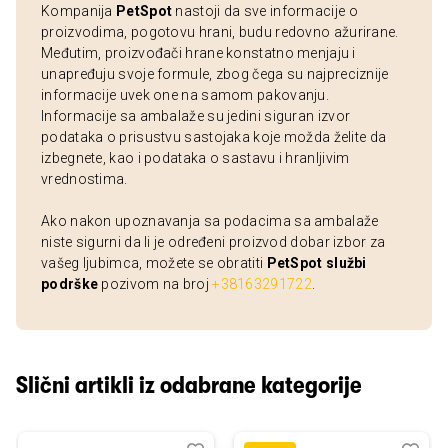
Kompanija
PetSpot
nastoji da sve informacije o
proizvodima, pogotovu hrani, budu redovno ažurirane.
Međutim, proizvođači hrane konstatno menjaju i
unapređuju svoje formule, zbog čega su najpreciznije
informacije uvek one na samom pakovanju.
Informacije sa ambalaže su jedini siguran izvor
podataka o prisustvu sastojaka koje možda želite da
izbegnete, kao i podataka o sastavu i hranljivim
vrednostima.
Ako nakon upoznavanja sa podacima sa ambalaže
niste sigurni da li je određeni proizvod dobar izbor za
vašeg ljubimca, možete se obratiti
PetSpot službi
podrške
pozivom na broj
+38163291722
.
Slični artikli iz odabrane kategorije