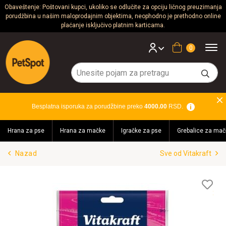
Obaveštenje: Poštovani kupci, ukoliko se odlučite za opciju ličnog preuzimanja
porudžbina u našim maloprodajnim objektima, neophodno je prethodno online
Psi
plaćanje isključivo platnim karticama.
Mačke
Korpa
Glodari
Ptice
Besplatna isporuka za porudžbine preko
4000.00
RSD.
Akvaristika
Hrana za pse
Hrana za mačke
Igračke za pse
Grebalice za mač
Teraristika
Nazad
Sve od Vitakraft
Brendovi
Blog
Lis
želj
Akcija!