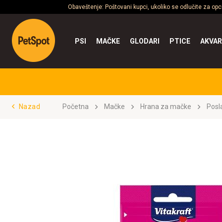
Obaveštenje: Poštovani kupci, ukoliko se odlučite za op
PSI
MAČKE
GLODARI
PTICE
AKVAR
Nazad
Početna
Mačke
Hrana za mačke
Posl