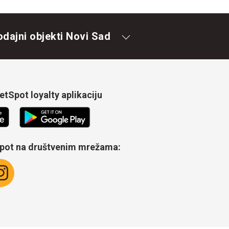
odajni objekti Novi Sad
tSpot loyalty aplikaciju
Spot na društvenim mrežama: