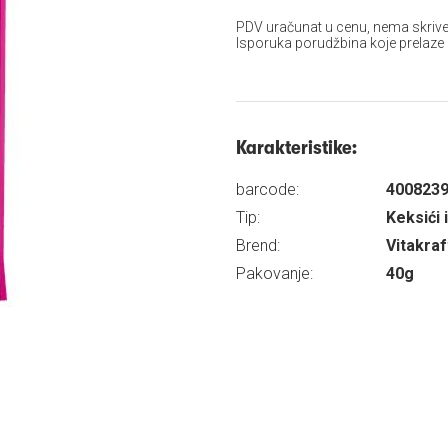
PDV uračunat u cenu, nema skrive
Isporuka porudžbina koje prelaze
Karakteristike:
barcode:
400823
Tip:
Keksići i
Brend:
Vitakraf
Pakovanje:
40g