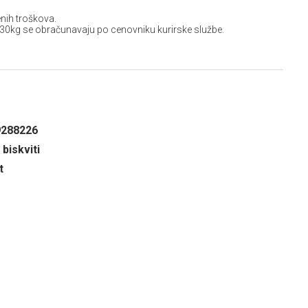
nih troškova.
 30kg se obračunavaju po cenovniku kurirske službe.
9288226
 biskviti
t