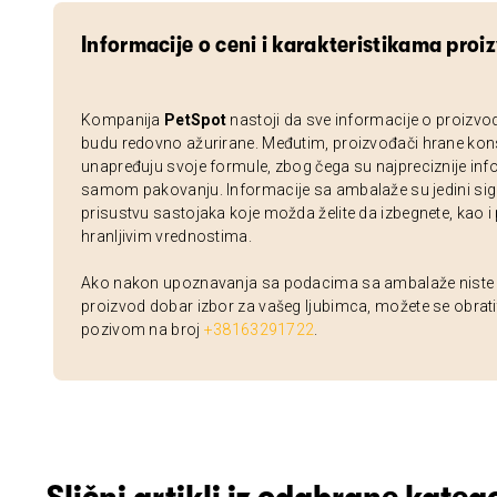
Informacije o ceni i karakteristikama proi
Kompanija
PetSpot
nastoji da sve informacije o proizvo
budu redovno ažurirane. Međutim, proizvođači hrane kon
unapređuju svoje formule, zbog čega su najpreciznije inf
samom pakovanju. Informacije sa ambalaže su jedini sig
prisustvu sastojaka koje možda želite da izbegnete, kao i
hranljivim vrednostima.
Ako nakon upoznavanja sa podacima sa ambalaže niste si
proizvod dobar izbor za vašeg ljubimca, možete se obrati
pozivom na broj
+38163291722
.