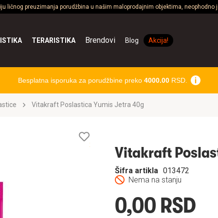
ciju ličnog preuzimanja porudžbina u našim maloprodajnim objektima, neophodno je
Brendovi
ISTIKA
TERARISTIKA
Blog
Akcija!
Besplatna isporuka za porudžbine preko
4000.00
RSD.
astice
Vitakraft Poslastica Yumis Jetra 40g
Lista
želja
Vitakraft Poslas
Šifra artikla
013472
Nema na stanju
0,00 RSD