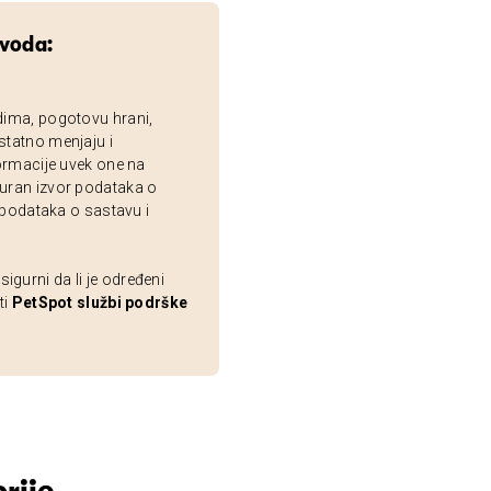
zvoda:
dima, pogotovu hrani,
statno menjaju i
ormacije uvek one na
uran izvor podataka o
 podataka o sastavu i
gurni da li je određeni
ti
PetSpot službi podrške