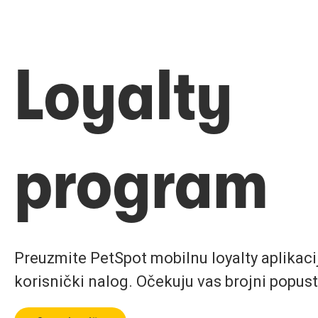
Loyalty
program
Preuzmite PetSpot mobilnu loyalty aplikaciju
korisnički nalog. Očekuju vas brojni popust