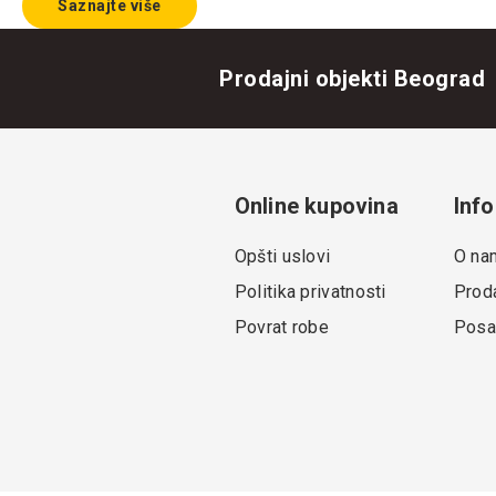
Saznajte više
Prodajni objekti Beograd
Online kupovina
Info
Opšti uslovi
O na
Politika privatnosti
Proda
Povrat robe
Posa