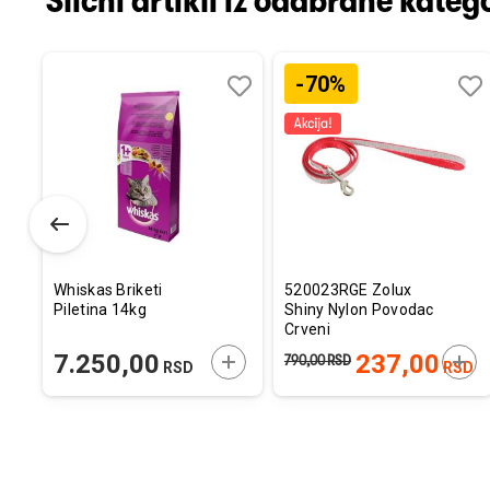
Slični artikli iz odabrane katego
-70%
Dodaj
Uporedi
Dodaj
Uporedi
Dod
Upo
u
u
u
listu
listu
listu
želja
želja
želj
Whiskas Briketi
520023RGE Zolux
Piletina 14kg
Shiny Nylon Povodac
Crveni
ODAJTE U KORPU
DODAJTE U KORPU
DOD
7.250,00
237,00
790,00
RSD
RSD
RSD