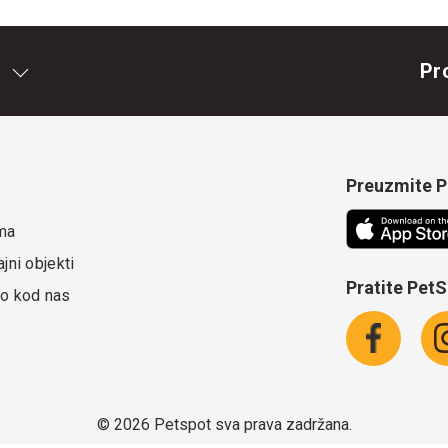
Pr
Preuzmite Pe
ma
jni objekti
Pratite Pet
o kod nas
©
2026 Petspot sva prava zadržana.