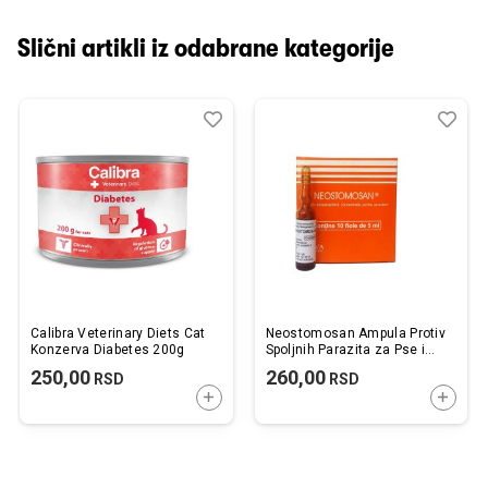
Slični artikli iz odabrane kategorije
Dodaj
Uporedi
Dod
Upo
u
u
listu
listu
želja
želj
Calibra Veterinary Diets Cat
Neostomosan Ampula Protiv
Konzerva Diabetes 200g
Spoljnih Parazita za Pse i
Mačke 5ml / 1kom.
250,00
260,00
RSD
RSD
DODAJTE U KORPU
DODAJ