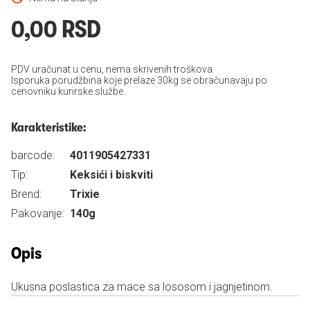
0,00 RSD
PDV uračunat u cenu, nema skrivenih troškova.
Isporuka porudžbina koje prelaze 30kg se obračunavaju po
cenovniku kurirske službe.
Karakteristike:
barcode:
4011905427331
Tip:
Keksići i biskviti
Brend:
Trixie
Pakovanje:
140g
Opis
Ukusna poslastica za mace sa lososom i jagnjetinom.