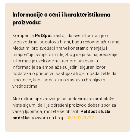
Informacije o ceni i karakteristikama
proizvoda:
Kompanija
PetSpot
nastoji da sve informacije o
proizvodima, pogotovu hrani, budu redovno ažurirane.
Međutim, proizvođači hrane konstatno menjaju i
unapređuju svoje formule, zbog čega su najpreciznije
informacije uvek one na samom pakovanju.
Informacije sa ambalaže su jedini siguran izvor
podataka o prisustvu sastojaka koje možda želite da
izbegnete, kao i podataka o sastavu i hranljivim
vrednostima.
Ako nakon upoznavanja sa podacima sa ambalaže
niste sigurni da li je određeni proizvod dobar izbor za
vašeg ljubimca, možete se obratiti
PetSpot službi
podrške
pozivom na broj
+38163291722
.