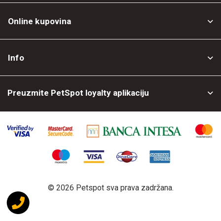
Online kupovina
Opšti uslovi
Info
Politika privatnosti
O nama
Povrat robe
Preuzmite PetSpot loyalty aplikaciju
Prodajni objekti
Posao kod nas
©
2026 Petspot sva prava zadržana.