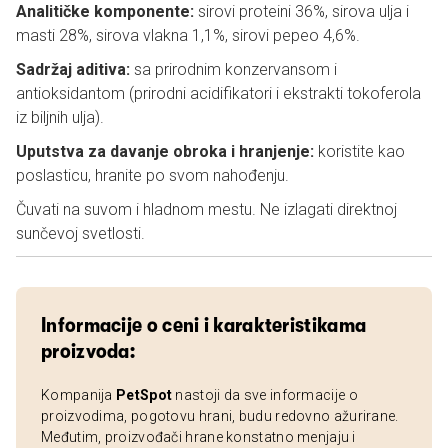
Analitičke komponente:
sirovi proteini 36%, sirova ulja i
masti 28%, sirova vlakna 1,1%, sirovi pepeo 4,6%.
Sadržaj aditiva:
sa prirodnim konzervansom i
antioksidantom (prirodni acidifikatori i ekstrakti tokoferola
iz biljnih ulja).
Uputstva za davanje obroka i hranjenje:
koristite kao
poslasticu, hranite po svom nahođenju.
Čuvati na suvom i hladnom mestu. Ne izlagati direktnoj
sunčevoj svetlosti.
Informacije o ceni i karakteristikama
proizvoda:
Kompanija
PetSpot
nastoji da sve informacije o
proizvodima, pogotovu hrani, budu redovno ažurirane.
Međutim, proizvođači hrane konstatno menjaju i