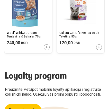
Woolf WildCat Cream
Calibra Cat Life Kesica Adult
Tunjevina & Bakalar 70g
Teletina 85g
240,00
120,00
RSD
RSD
DODAJTE U KORPU
DODAJ
Loyalty program
Preuzmite PetSpot mobilnu loyalty aplikaciju i registrujte
korisnički nalog. Očekuju vas brojni popusti i pogodnosti.