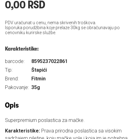
0,00 RSD
PDV uračunat u cenu, nema skrivenih troškova.
Isporuka porudžbina koje prelaze 30kg se obračunavaju po
cenovniku kurirske službe.
Karakteristike:
barcode:
8595237022861
Tip:
Štapići
Brend:
Fitmin
Pakovanje:
35g
Opis
Superpremium poslastica za mačke.
Karakteristike:
Prava prirodna poslastica sa visokim
sadržajem piletine, koju mačke vole i koja im je potrebna.