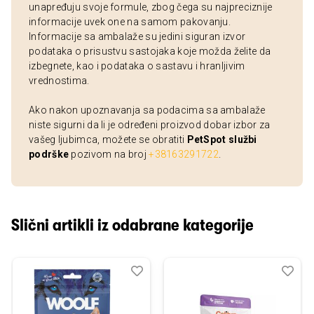
unapređuju svoje formule, zbog čega su najpreciznije
informacije uvek one na samom pakovanju.
Informacije sa ambalaže su jedini siguran izvor
podataka o prisustvu sastojaka koje možda želite da
izbegnete, kao i podataka o sastavu i hranljivim
vrednostima.
Ako nakon upoznavanja sa podacima sa ambalaže
niste sigurni da li je određeni proizvod dobar izbor za
vašeg ljubimca, možete se obratiti
PetSpot službi
podrške
pozivom na broj
+38163291722
.
Slični artikli iz odabrane kategorije
Dodaj
Uporedi
Dod
Upo
u
u
listu
listu
želja
želj