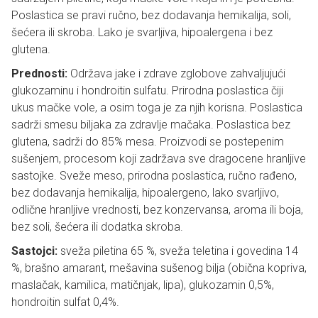
Poslastica se pravi ručno, bez dodavanja hemikalija, soli,
šećera ili skroba. Lako je svarljiva, hipoalergena i bez
glutena.
Prednosti:
Održava jake i zdrave zglobove zahvaljujući
glukozaminu i hondroitin sulfatu. Prirodna poslastica čiji
ukus mačke vole, a osim toga je za njih korisna. Poslastica
sadrži smesu biljaka za zdravlje mačaka. Poslastica bez
glutena, sadrži do 85% mesa. Proizvodi se postepenim
sušenjem, procesom koji zadržava sve dragocene hranljive
sastojke. Sveže meso, prirodna poslastica, ručno rađeno,
bez dodavanja hemikalija, hipoalergeno, lako svarljivo,
odlične hranljive vrednosti, bez konzervansa, aroma ili boja,
bez soli, šećera ili dodatka skroba.
Sastojci:
sveža piletina 65 %, sveža teletina i govedina 14
%, brašno amarant, mešavina sušenog bilja (obična kopriva,
maslačak, kamilica, matičnjak, lipa), glukozamin 0,5%,
hondroitin sulfat 0,4%.