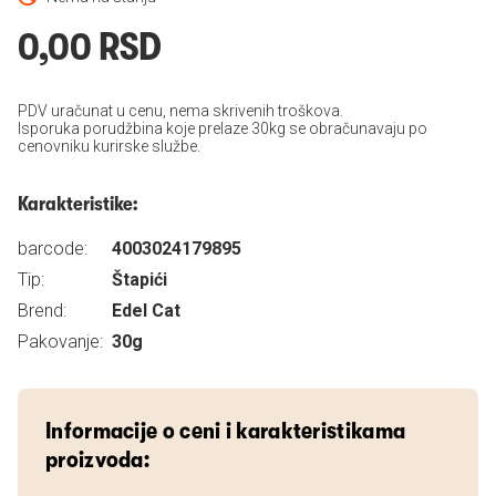
0,00 RSD
PDV uračunat u cenu, nema skrivenih troškova.
Isporuka porudžbina koje prelaze 30kg se obračunavaju po
cenovniku kurirske službe.
Karakteristike:
barcode:
4003024179895
Tip:
Štapići
Brend:
Edel Cat
Pakovanje:
30g
Informacije o ceni i karakteristikama
proizvoda: