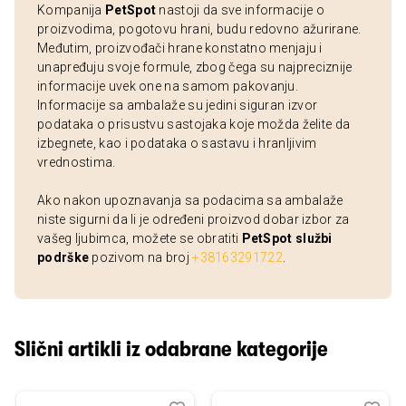
Kompanija
PetSpot
nastoji da sve informacije o
proizvodima, pogotovu hrani, budu redovno ažurirane.
Međutim, proizvođači hrane konstatno menjaju i
unapređuju svoje formule, zbog čega su najpreciznije
informacije uvek one na samom pakovanju.
Informacije sa ambalaže su jedini siguran izvor
podataka o prisustvu sastojaka koje možda želite da
izbegnete, kao i podataka o sastavu i hranljivim
vrednostima.
Ako nakon upoznavanja sa podacima sa ambalaže
niste sigurni da li je određeni proizvod dobar izbor za
vašeg ljubimca, možete se obratiti
PetSpot službi
podrške
pozivom na broj
+38163291722
.
Slični artikli iz odabrane kategorije