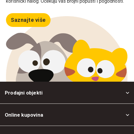
korisnički nalog. Očekuju vas brojni popusti i pogodnosti.
Saznajte više
Prodajni objekti
Online kupovina
Opšti uslovi