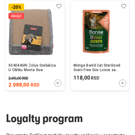
Dodaj
Uporedi
Dod
Upo
-20%
u
u
listu
listu
želja
želj
504044GRI Zolux Grebalica
Monge Bwild Cat Sterilised
U Obliku Mosta Siva
Grain Free Sos Losos sa
Račićima i Povrćem 85g
118,00
RSD
2.610,00
RSD
DODAJTE U KORPU
DODAJ
2.088,00
RSD
Loyalty program