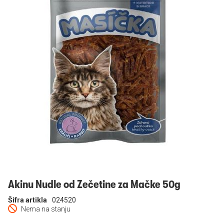
Prijavi se
Akinu Nudle od Zečetine za Mačke 50g
Šifra artikla
024520
Nema na stanju