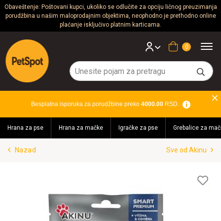
Obaveštenje: Poštovani kupci, ukoliko se odlučite za opciju ličnog preuzimanja
porudžbina u našim maloprodajnim objektima, neophodno je prethodno online
Psi
plaćanje isključivo platnim karticama.
Mačke
Korpa
Glodari
Ptice
Besplatna isporuka za porudžbine preko
4000.00
RSD.
Akvaristika
Hrana za pse
Hrana za mačke
Igračke za pse
Grebalice za mač
Teraristika
Nazad
Sve od Akinu
Brendovi
Blog
Lis
želj
Akcija!