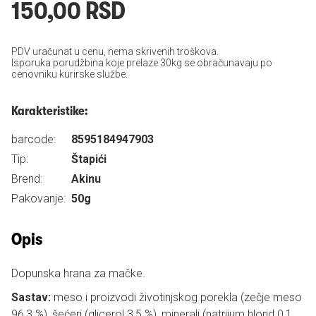
150,00 RSD
PDV uračunat u cenu, nema skrivenih troškova.
Isporuka porudžbina koje prelaze 30kg se obračunavaju po
cenovniku kurirske službe.
Karakteristike:
barcode:
8595184947903
Tip:
Štapići
Brend:
Akinu
Pakovanje:
50g
Opis
Dopunska hrana za mačke.
Sastav:
meso i proizvodi životinjskog porekla (zečje meso
96,3 %), šećeri (glicerol 3,5 %), minerali (natrijum hlorid 0,1