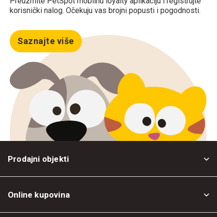
Preuzmite PetSpot mobilnu loyalty aplikaciju i registrujte
korisnički nalog. Očekuju vas brojni popusti i pogodnosti.
Saznajte više
Prodajni objekti
Online kupovina