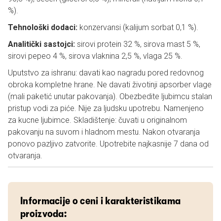
%).
Tehnološki dodaci:
konzervansi (kalijum sorbat 0,1 %).
Analitički sastojci:
sirovi protein 32 %, sirova mast 5 %,
sirovi pepeo 4 %, sirova vlaknina 2,5 %, vlaga 25 %.
Uputstvo za ishranu: davati kao nagradu pored redovnog
obroka kompletne hrane. Ne davati životinji apsorber vlage
(mali paketić unutar pakovanja). Obezbedite ljubimcu stalan
pristup vodi za piće. Nije za ljudsku upotrebu. Namenjeno
za kucne ljubimce. Skladištenje: čuvati u originalnom
pakovanju na suvom i hladnom mestu. Nakon otvaranja
ponovo pazljivo zatvorite. Upotrebite najkasnije 7 dana od
otvaranja.
Informacije o ceni i karakteristikama
proizvoda: