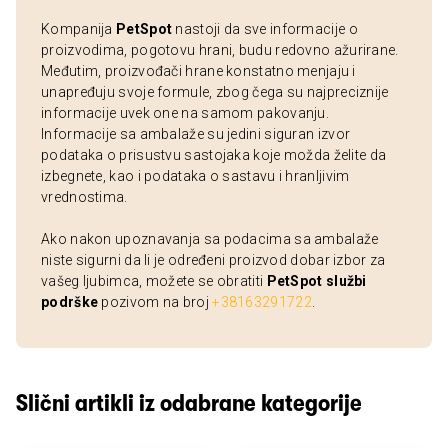
Kompanija
PetSpot
nastoji da sve informacije o
proizvodima, pogotovu hrani, budu redovno ažurirane.
Međutim, proizvođači hrane konstatno menjaju i
unapređuju svoje formule, zbog čega su najpreciznije
informacije uvek one na samom pakovanju.
Informacije sa ambalaže su jedini siguran izvor
podataka o prisustvu sastojaka koje možda želite da
izbegnete, kao i podataka o sastavu i hranljivim
vrednostima.
Ako nakon upoznavanja sa podacima sa ambalaže
niste sigurni da li je određeni proizvod dobar izbor za
vašeg ljubimca, možete se obratiti
PetSpot službi
podrške
pozivom na broj
+38163291722
.
Slični artikli iz odabrane kategorije