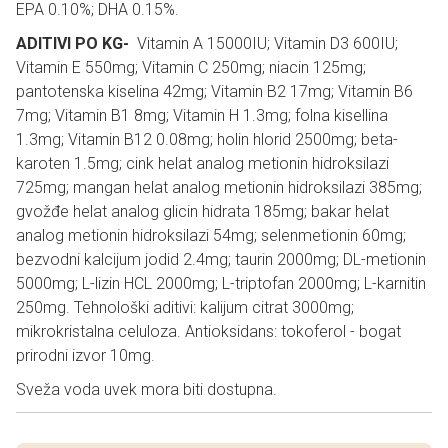
EPA 0.10%; DHA 0.15%.
ADITIVI PO KG-
Vitamin A 15000IU; Vitamin D3 600IU;
Vitamin E 550mg; Vitamin C 250mg; niacin 125mg;
pantotenska kiselina 42mg; Vitamin B2 17mg; Vitamin B6
7mg; Vitamin B1 8mg; Vitamin H 1.3mg; folna kisellina
1.3mg; Vitamin B12 0.08mg; holin hlorid 2500mg; beta-
karoten 1.5mg; cink helat analog metionin hidroksilazi
725mg; mangan helat analog metionin hidroksilazi 385mg;
gvožđe helat analog glicin hidrata 185mg; bakar helat
analog metionin hidroksilazi 54mg; selenmetionin 60mg;
bezvodni kalcijum jodid 2.4mg; taurin 2000mg; DL-metionin
5000mg; L-lizin HCL 2000mg; L-triptofan 2000mg; L-karnitin
250mg. Tehnološki aditivi: kalijum citrat 3000mg;
mikrokristalna celuloza. Antioksidans: tokoferol - bogat
prirodni izvor 10mg.
Sveža voda uvek mora biti dostupna.