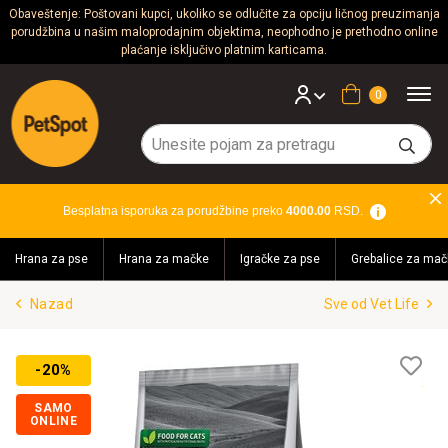
Obaveštenje: Poštovani kupci, ukoliko se odlučite za opciju ličnog preuzimanja
porudžbina u našim maloprodajnim objektima, neophodno je prethodno online
Psi
plaćanje isključivo platnim karticama.
Mačke
Korpa
Glodari
Ptice
Besplatna isporuka za porudžbine preko
4000.00
RSD.
Akvaristika
Hrana za pse
Hrana za mačke
Igračke za pse
Grebalice za mač
Teraristika
Nazad
Sve od Vet Life
Brendovi
Blog
Lis
-20%
želj
SAMO
ONLINE
Akcija!