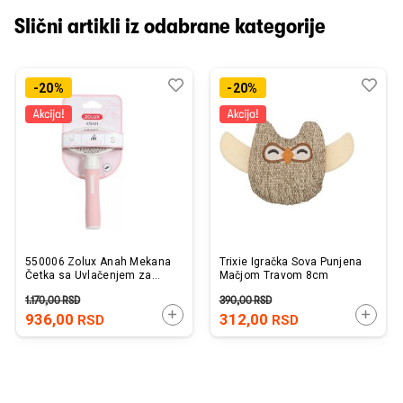
Slični artikli iz odabrane kategorije
Dodaj
Uporedi
Dod
Upo
-20%
-20%
u
u
listu
listu
želja
želj
550006 Zolux Anah Mekana
Trixie Igračka Sova Punjena
Četka sa Uvlačenjem za
Mačjom Travom 8cm
Mačke S 9x5x16,7cm
1.170,00
RSD
390,00
RSD
DODAJTE U KORPU
DODAJ
936,00
312,00
RSD
RSD