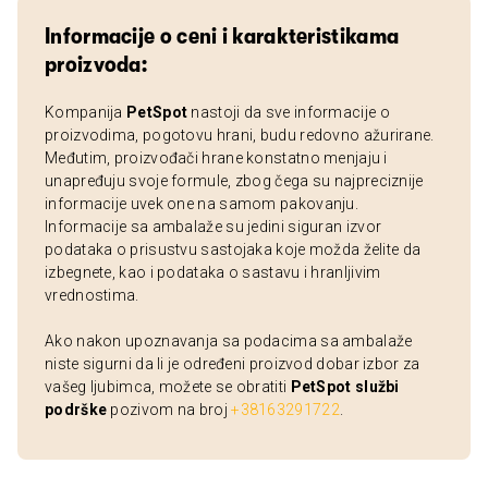
Informacije o ceni i karakteristikama
proizvoda:
Kompanija
PetSpot
nastoji da sve informacije o
proizvodima, pogotovu hrani, budu redovno ažurirane.
Međutim, proizvođači hrane konstatno menjaju i
unapređuju svoje formule, zbog čega su najpreciznije
informacije uvek one na samom pakovanju.
Informacije sa ambalaže su jedini siguran izvor
podataka o prisustvu sastojaka koje možda želite da
izbegnete, kao i podataka o sastavu i hranljivim
vrednostima.
Ako nakon upoznavanja sa podacima sa ambalaže
niste sigurni da li je određeni proizvod dobar izbor za
vašeg ljubimca, možete se obratiti
PetSpot službi
podrške
pozivom na broj
+38163291722
.