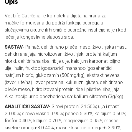
Opis
Vet Life Cat Renal je kompletna dijetalna hrana za
mačke formulisana da podrži funkciju bubrega u
slučajevima akutne ili hronične bubrežne insuficijencije i kod
lečenja kongestivne slabosti srca.
SASTAV-
Pirinač, dehidrirano pileće meso, životinjska mast,
dehidrirana jaja, hidrolizovani životinjski proteini, kalijum
hlorid, dehidrirana riba, riblje ulje, kalcijum karbonat, biljno
ulje, inulin, fruktooligosaharidi, mananooligosaharidid,
natrijum hlorid, glukozamin (500mg/kg), ekstrakt nevena
(izvor luteina). Izvor proteina: kukuruzni gluten, dehidrirano
pileće meso, hidrolizovani proteini ribe i piletine, riba, jaja.
Alkalizacija urina obezbeđena sa: kalijum citratom (3g/kg).
ANALITIČKI SASTAV-
Sirovi proteini 24.50%; ulja i masti
20.00%; sirova vlakna 0.90%; pepeo 5.30%; kalcijum 0.60%;
fosfor 0.40%; kalijum 0.70%; magnezijum 0.05%; masne
kiseline omega-3 0.40%; masne kiseline omega-6 3.90%;