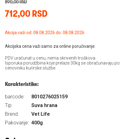
890,00 RSD
712,00 RSD
Akcija važi od: 08.08.2026 do: 08.08.2026
Akcijska cena važi samo za online poručivanje.
PDV uračunat u cenu, nema skrivenih troškova.
Isporuka porudžbina koje prelaze 30kg se obračunavaju po
cenovniku kurirske službe.
Karakteristike:
barcode:
8010276025159
Tip:
Suva hrana
Brend:
Vet Life
Pakovanje:
400g