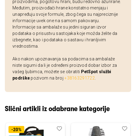
proizvodima, pogotovu hrani, budu redovno ažurirane.
Međutim, proizvođači hrane konstatno menjaju i
unapređuju svoje formule, zbog čega su najpreciznije
informacije uvek one na samom pakovanju.
Informacije sa ambalaže su jedini siguran izvor
podataka o prisustvu sastojaka koje možda želite da
izbegnete, kao i podataka o sastavu i hranljivim
vrednostima.
Ako nakon upoznavanja sa podacima sa ambalaže
niste sigurni da li je određeni proizvod dobar izbor za
vašeg ljubimca, možete se obratiti
PetSpot službi
podrške
pozivom na broj
+38163291722
.
Slični artikli iz odabrane kategorije
Dodaj
Uporedi
Dod
Upo
-20%
u
u