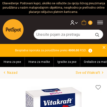
Obaveštenje: Poštovani kupci, ukoliko se odlučite za opciju ličnog preuzimanja
porudžbina u našim maloprodajnim objektima, neophodno je prethodno online
Psi
plaćanje isključivo platnim karticama.
Mačke
Korpa
Glodari
Ptice
Besplatna isporuka za porudžbine preko
4000.00
RSD.
Akvaristika
Hrana za pse
Hrana za mačke
Igračke za pse
Grebalice za mač
Teraristika
Nazad
Sve od Vitakraft
Brendovi
Blog
Lis
želj
Akcija!