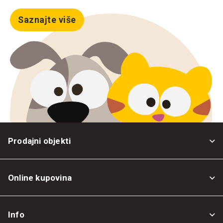
Saznajte više
Prodajni objekti
Online kupovina
Opšti uslovi
Info
Politika privatnosti