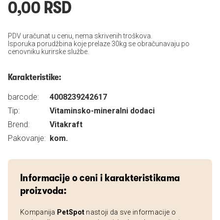
0,00 RSD
PDV uračunat u cenu, nema skrivenih troškova.
Isporuka porudžbina koje prelaze 30kg se obračunavaju po
cenovniku kurirske službe.
Karakteristike:
barcode:
4008239242617
Tip:
Vitaminsko-mineralni dodaci
Brend:
Vitakraft
Pakovanje:
kom.
Informacije o ceni i karakteristikama
proizvoda:
Kompanija
PetSpot
nastoji da sve informacije o