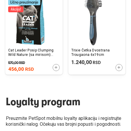
listu
listu
želja
želj
Cat Leader Posip Clumping
Trixie Četka Dvostrana
Wild Nature (sa mirisom)
Trougaona 6x19cm
5kg
1.240,00
RSD
570,00
RSD
DODAJTE U KORPU
DODAJ
456,00
RSD
Loyalty program
Preuzmite PetSpot mobilnu loyalty aplikaciju i registrujte
korisnički nalog. Očekuju vas brojni popusti i pogodnosti.