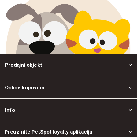
Prodajni objekti
Online kupovina
Opšti uslovi
Info
Politika privatnosti
O nama
Povrat robe
Preuzmite PetSpot loyalty aplikaciju