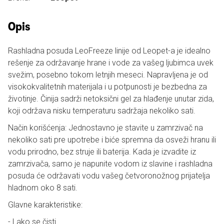
Opis
Rashladna posuda LeoFreeze linije od Leopet-a je idealno
rešenje za održavanje hrane i vode za vašeg ljubimca uvek
svežim, posebno tokom letnjih meseci. Napravljena je od
visokokvalitetnih materijala i u potpunosti je bezbedna za
životinje. Činija sadrži netoksični gel za hlađenje unutar zida,
koji održava nisku temperaturu sadržaja nekoliko sati.
Način korišćenja: Jednostavno je stavite u zamrzivač na
nekoliko sati pre upotrebe i biće spremna da osveži hranu ili
vodu prirodno, bez struje ili baterija. Kada je izvadite iz
zamrzivača, samo je napunite vodom iz slavine i rashladna
posuda će održavati vodu vašeg četvoronožnog prijatelja
hladnom oko 8 sati.
Glavne karakteristike:
- Lako se čisti