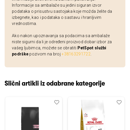
Informacije sa ambalaže su jedini siguran izvor
podataka o prisustvu sastojaka koje možda želite da
izbegnete, kao i podataka o sastavu i hranljivim
vrednostima.
Ako nakon upoznavanja sa podacima sa ambalaže
niste sigurni da li je određeni proizvod dobar izbor za
vašeg ljubimca, možete se obratiti
PetSpot službi
podrške
pozivom na broj
+38163291722
.
Slični artikli iz odabrane kategorije
Dodaj
Uporedi
Dod
Upo
u
u
listu
listu
želja
želj