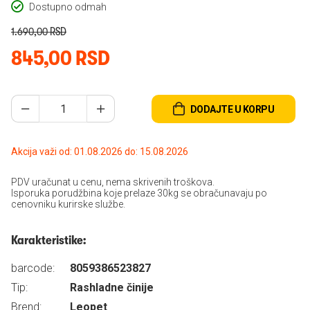
Dostupno odmah
1.690,00 RSD
845,00 RSD
DODAJTE U KORPU
Akcija važi od: 01.08.2026 do: 15.08.2026
PDV uračunat u cenu, nema skrivenih troškova.
Isporuka porudžbina koje prelaze 30kg se obračunavaju po
cenovniku kurirske službe.
Karakteristike:
barcode:
8059386523827
Tip:
Rashladne činije
Brend:
Leopet