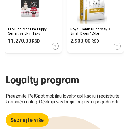
Pro Plan Medium Puppy
Royal Canin Urinary S/O
Sensitive Skin 12kg
Small Dogs 1,5kg
11.270,00
2.930,00
RSD
RSD
DODAJTE U KORPU
DODAJ
Loyalty program
Preuzmite PetSpot mobilnu loyalty aplikaciju i registrujte
korisnički nalog. Očekuju vas brojni popusti i pogodnosti.
Saznajte više