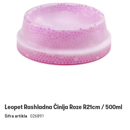
Prijavi se
Leopet Rashladna Činija Roze R21cm / 500ml
Šifra artikla
026891