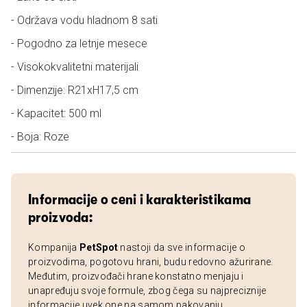
- Održava vodu hladnom 8 sati
- Pogodno za letnje mesece
- Visokokvalitetni materijali
- Dimenzije: R21xH17,5 cm
- Kapacitet: 500 ml
- Boja: Roze
Informacije o ceni i karakteristikama
proizvoda:
Kompanija
PetSpot
nastoji da sve informacije o
proizvodima, pogotovu hrani, budu redovno ažurirane.
Međutim, proizvođači hrane konstatno menjaju i
unapređuju svoje formule, zbog čega su najpreciznije
informacije uvek one na samom pakovanju.