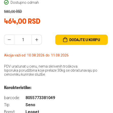
Dostupno odmah
580,00 RSD
464,00 RSD
DODAJTE U KORPU
Akcija važi od: 10.08.2026 do: 11.08.2026
PDV uračunat u cenu, nema skrivenih troškova.
Isporuka porudžbina koje prelaze 30kg se obračunavaju po
cenovniku kurirske službe.
Karakteristike:
barcode:
8055773381049
Tip:
Seno
Brend:
Leopet