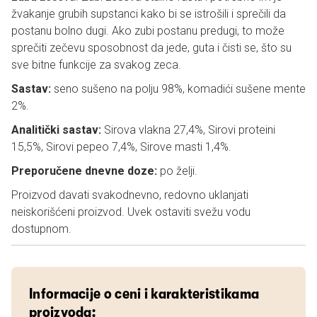
žvakanje grubih supstanci kako bi se istrošili i sprečili da
postanu bolno dugi. Ako zubi postanu predugi, to može
sprečiti zečevu sposobnost da jede, guta i čisti se, što su
sve bitne funkcije za svakog zeca.
Sastav:
seno sušeno na polju 98%, komadići sušene mente
2%.
Analitički sastav:
Sirova vlakna 27,4%, Sirovi proteini
15,5%, Sirovi pepeo 7,4%, Sirove masti 1,4%.
Preporučene dnevne doze:
po želji.
Proizvod davati svakodnevno, redovno uklanjati
neiskorišćeni proizvod. Uvek ostaviti svežu vodu
dostupnom.
Informacije o ceni i karakteristikama
proizvoda: