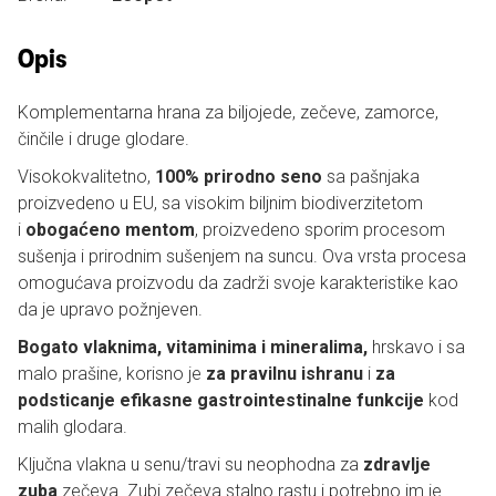
Opis
Komplementarna hrana za biljojede, zečeve, zamorce,
činčile i druge glodare.
Visokokvalitetno,
100% prirodno seno
sa pašnjaka
proizvedeno u EU, sa visokim biljnim biodiverzitetom
i
obogaćeno mentom
, proizvedeno sporim procesom
sušenja i prirodnim sušenjem na suncu. Ova vrsta procesa
omogućava proizvodu da zadrži svoje karakteristike kao
da je upravo požnjeven.
Bogato vlaknima, vitaminima i mineralima,
hrskavo i sa
malo prašine, korisno je
za pravilnu ishranu
i
za
podsticanje efikasne gastrointestinalne funkcije
kod
malih glodara.
Ključna vlakna u senu/travi su neophodna za
zdravlje
zuba
zečeva. Zubi zečeva stalno rastu i potrebno im je