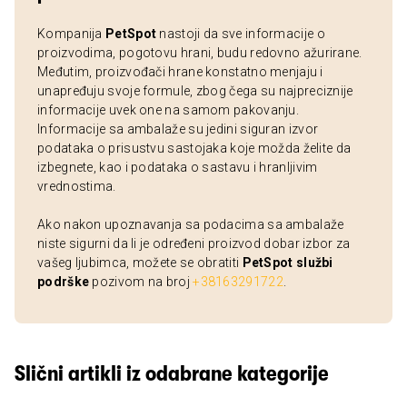
Kompanija
PetSpot
nastoji da sve informacije o
proizvodima, pogotovu hrani, budu redovno ažurirane.
Međutim, proizvođači hrane konstatno menjaju i
unapređuju svoje formule, zbog čega su najpreciznije
informacije uvek one na samom pakovanju.
Informacije sa ambalaže su jedini siguran izvor
podataka o prisustvu sastojaka koje možda želite da
izbegnete, kao i podataka o sastavu i hranljivim
vrednostima.
Ako nakon upoznavanja sa podacima sa ambalaže
niste sigurni da li je određeni proizvod dobar izbor za
vašeg ljubimca, možete se obratiti
PetSpot službi
podrške
pozivom na broj
+38163291722
.
Slični artikli iz odabrane kategorije