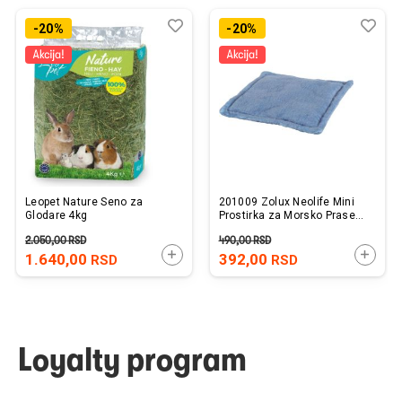
Dodaj
Uporedi
Dod
Upo
-20%
-20%
u
u
listu
listu
želja
želj
Leopet Nature Seno za
201009 Zolux Neolife Mini
Glodare 4kg
Prostirka za Morsko Prase
Plava 20x20cm
2.050,00
RSD
490,00
RSD
DODAJTE U KORPU
DODAJ
1.640,00
392,00
RSD
RSD
Loyalty program