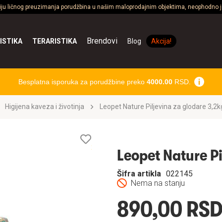
ciju ličnog preuzimanja porudžbina u našim maloprodajnim objektima, neophodno je
Brendovi
ISTIKA
TERARISTIKA
Blog
Akcija!
Besplatna isporuka za porudžbine preko
4000.00
RSD.
Higijena kaveza i životinja
Leopet Nature Piljevina za glodare 3,2k
Lista
želja
Leopet Nature Pi
Šifra artikla
022145
Nema na stanju
890,00 RS