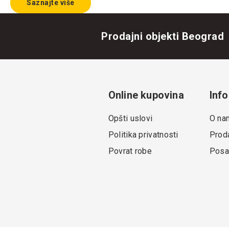
Saznajte više
Prodajni objekti Beograd
Online kupovina
Info
Opšti uslovi
O na
Politika privatnosti
Proda
Povrat robe
Posa