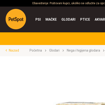
Obaveštenje: Poštovani kupci, ukoliko se odlučite za op
PSI
MAČKE
GLODARI
PTICE
AKVAR
Nazad
Početna
Glodari
Nega i higijena glodara