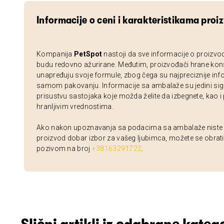
Informacije o ceni i karakteristikama proi
Kompanija
PetSpot
nastoji da sve informacije o proizvo
budu redovno ažurirane. Međutim, proizvođači hrane kon
unapređuju svoje formule, zbog čega su najpreciznije inf
samom pakovanju. Informacije sa ambalaže su jedini sig
prisustvu sastojaka koje možda želite da izbegnete, kao i
hranljivim vrednostima.
Ako nakon upoznavanja sa podacima sa ambalaže niste si
proizvod dobar izbor za vašeg ljubimca, možete se obrati
pozivom na broj
+38163291722
.