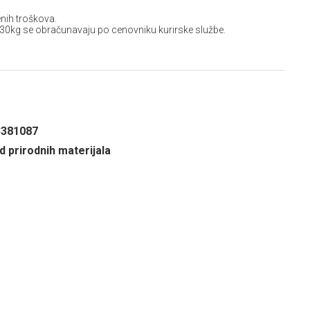
nih troškova.
 30kg se obračunavaju po cenovniku kurirske službe.
3381087
d prirodnih materijala