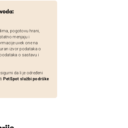
zvoda:
dima, pogotovu hrani,
statno menjaju i
ormacije uvek one na
uran izvor podataka o
 podataka o sastavu i
gurni da li je određeni
ti
PetSpot službi podrške