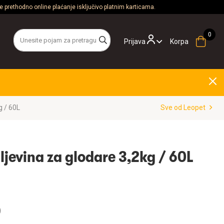
 prethodno online plaćanje isključivo platnim karticama.
Prijava
Korpa
g / 60L
Sve od Leopet
ljevina za glodare 3,2kg / 60L
D