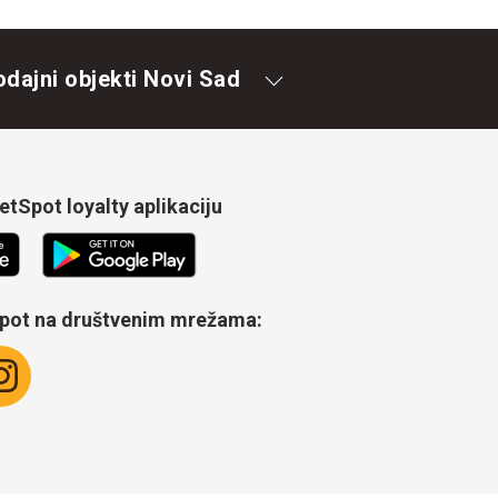
odajni objekti Novi Sad
tSpot loyalty aplikaciju
Spot na društvenim mrežama: