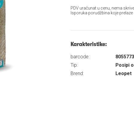
PDV uračunat u cenu, nema skrive
Isporuka porudžbina koje prelaze
Karakteristike:
barcode:
805577
Tip:
Posipi o
Brend:
Leopet