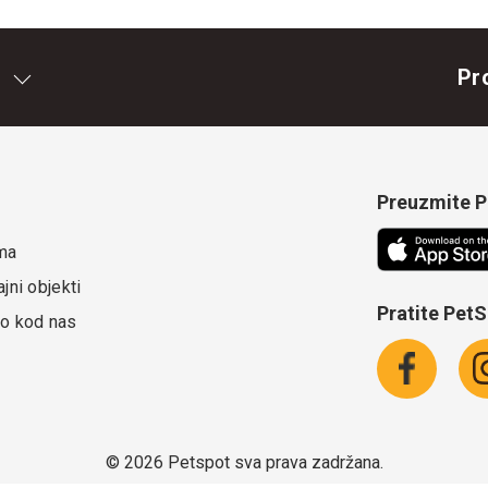
Pr
Preuzmite Pe
ma
jni objekti
Pratite Pet
o kod nas
©
2026 Petspot sva prava zadržana.