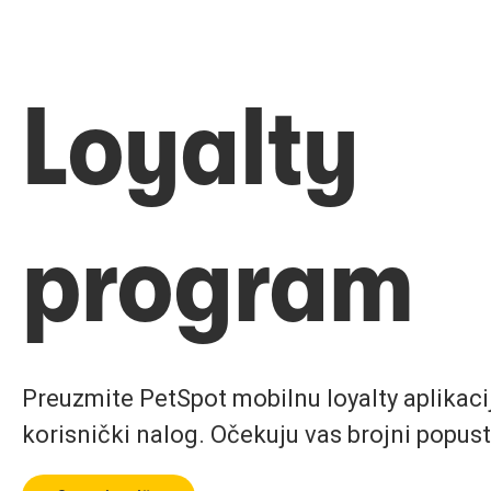
Loyalty
program
Preuzmite PetSpot mobilnu loyalty aplikaciju
korisnički nalog. Očekuju vas brojni popust