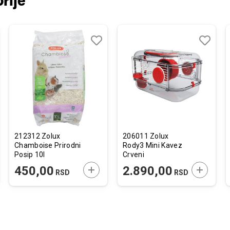
rije
j
edi
Dodaj
Uporedi
Dodaj
Uporedi
u
u
listu
listu
želja
želja
212312 Zolux
206011 Zolux
Chamboise Prirodni
Rody3 Mini Kavez
Posip 10l
Crveni
JTE U KORPU
DODAJTE U KORPU
DODAJTE
450,00
2.890,00
RSD
RSD