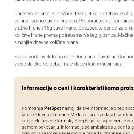
Uputstvo za hranjenje: Mački težine 4 kg potrebno je 55g
se hrani samo suvom hranom. Preporučujemo kombinovan
vlažne hrane i 15g suve hrane. Obezbedite period za prila
količine hrane prema potrebama Vašeg ljubimca. Mačka
smanjite dnevne količine hrane.
Sveža voda uvek treba da je dostupna. Čuvati na hladno
vreće daleko od beba, male dece i kućnih ljubimaca.
Informacije o ceni i karakteristikama proi
Kompanija
PetSpot
nastoji da sve informacije o proizvo
budu redovno ažurirane. Međutim, proizvođači hrane kon
unapređuju svoje formule, zbog čega su najpreciznije inf
samom pakovanju. Informacije sa ambalaže su jedini sig
prisustvu sastojaka koje možda želite da izbegnete, kao i