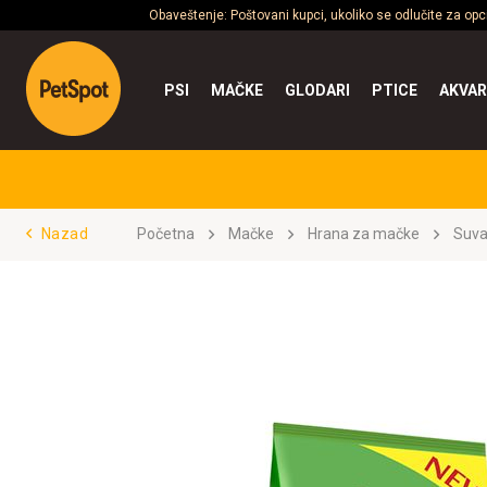
Obaveštenje: Poštovani kupci, ukoliko se odlučite za op
PSI
MAČKE
GLODARI
PTICE
AKVAR
Nazad
Početna
Mačke
Hrana za mačke
Suva