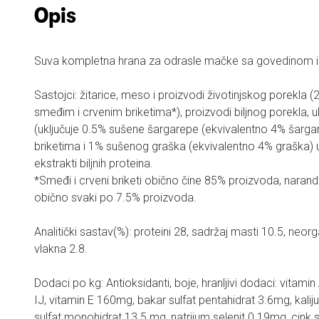
Opis
Suva kompletna hrana za odrasle mačke sa govedinom 
Sastojci: žitarice, meso i proizvodi životinjskog porekla (2
smeđim i crvenim briketima*), proizvodi biljnog porekla, ulj
(uključuje 0.5% sušene šargarepe (ekvivalentno 4% šarga
briketima i 1% sušenog graška (ekvivalentno 4% graška) u
ekstrakti biljnih proteina.
*Smeđi i crveni briketi obično čine 85% proizvoda, narandža
obično svaki po 7.5% proizvoda.
Analitički sastav(%): proteini 28, sadržaj masti 10.5, neorgansk
vlakna 2.8.
Dodaci po kg: Antioksidanti, boje, hranljivi dodaci: vitamin A 10710 IJ,
IJ, vitamin E 160mg, bakar sulfat pentahidrat 3.6mg, kalijum jodid 0.90
sulfat monohidrat 13.5 mg, natrijum selenit 0.19mg, cink