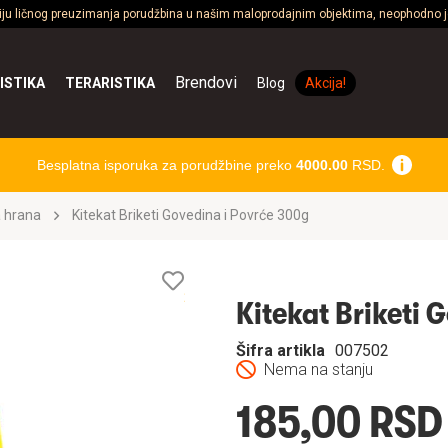
ciju ličnog preuzimanja porudžbina u našim maloprodajnim objektima, neophodno je
Brendovi
ISTIKA
TERARISTIKA
Blog
Akcija!
Besplatna isporuka za porudžbine preko
4000.00
RSD.
 hrana
Kitekat Briketi Govedina i Povrće 300g
Lista
želja
Kitekat Briketi 
Šifra artikla
007502
Nema na stanju
185,00 RSD