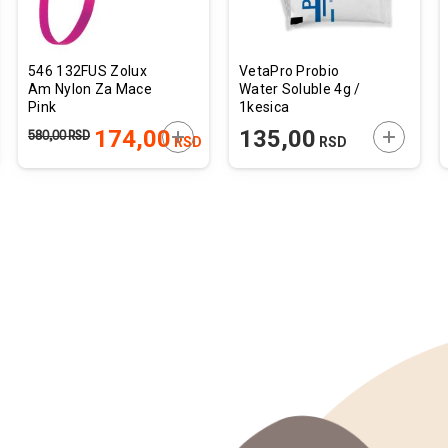
546 132FUS Zolux
VetaPro Probio
Am Nylon Za Mace
Water Soluble 4g /
Pink
1kesica
JTE U KORPU
DODAJTE U KORPU
DODAJTE
174,00
135,00
580,00
RSD
RSD
RSD