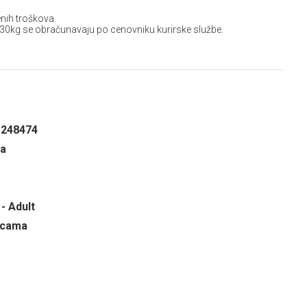
nih troškova.
 30kg se obračunavaju po cenovniku kurirske službe.
1248474
na
- Adult
ricama