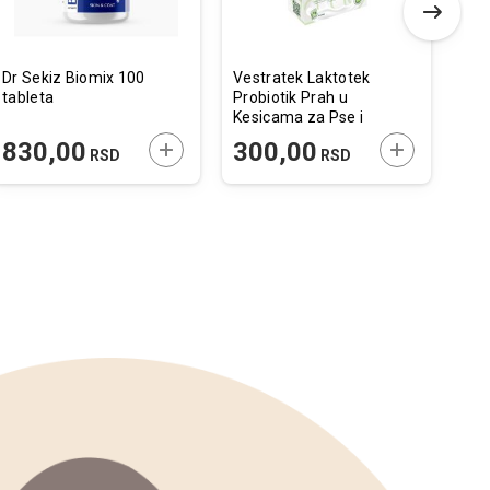
Dr Sekiz Biomix 100
Vestratek Laktotek
Roy
tableta
Probiotik Prah u
S/O
Kesicama za Pse i
Mačke 1g / 1kom.
 U KORPU
DODAJTE U KORPU
DODAJTE U 
830,00
300,00
3
RSD
RSD