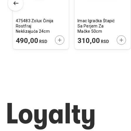
475483 Zolux Činija
Imac Igračka Štapić
Rostfraj
Sa Perjem Za
Neklizajuća 24cm
Mačke 50cm
0,7L
ODAJTE U KORPU
DODAJTE U KORPU
DODA
490,00
310,00
RSD
RSD
Loyalty