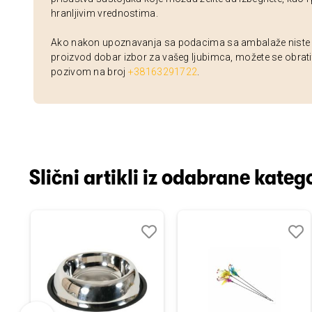
hranljivim vrednostima.
Ako nakon upoznavanja sa podacima sa ambalaže niste si
proizvod dobar izbor za vašeg ljubimca, možete se obrati
pozivom na broj
+38163291722
.
Slični artikli iz odabrane katego
odaj
poredi
Dodaj
Uporedi
Doda
Upor
u
u
istu
listu
listu
elja
želja
želja