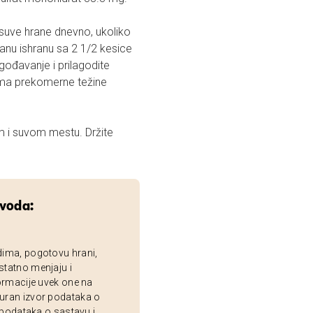
 suve hrane dnevno, ukoliko
u ishranu sa 2 1/2 kesice
gođavanje i prilagodite
ma prekomerne težine
m i suvom mestu. Držite
zvoda:
dima, pogotovu hrani,
statno menjaju i
ormacije uvek one na
uran izvor podataka o
 podataka o sastavu i