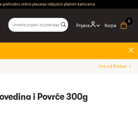
 prethodno online plaćanje isključivo platnim karticama.
Prijava
Korpa
Sve od Kitekat
Govedina i Povrće 300g