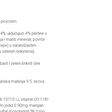
i povrćem.
4%, uključujući 4% piletine u
a i masti, minerali, povrće
repe) u narandžastim
 zelenim briketima),
sti i zeleni briketi čine
a materija 9.5, sirova
 vitamin D3 1181
mg, mangan
 sulfat monohidrat 38.3 mg.