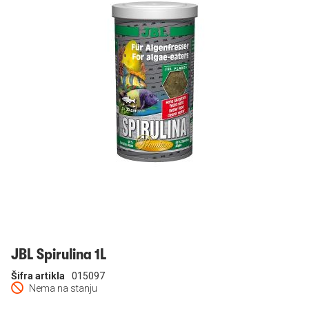
Prijavi se
JBL Spirulina 1L
Šifra artikla
015097
Nema na stanju