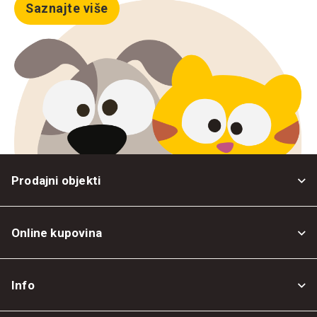
Saznajte više
Prodajni objekti
Online kupovina
Opšti uslovi
Info
Politika privatnosti