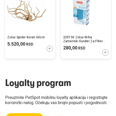
želja
želj
Zolux Spider Koren 60cm
329730 Zolux Wiha
Zamenski Sunđer Za Filtere
5.520,00
RSD
2 kom.
280,00
RSD
DODAJTE U KORPU
DODAJ
Loyalty program
Preuzmite PetSpot mobilnu loyalty aplikaciju i registrujte
korisnički nalog. Očekuju vas brojni popusti i pogodnosti.