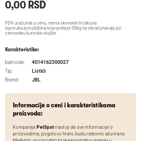
0,00 RSD
PDV uračunat u cenu, nema skrivenih troškova.
Isporuka porudžbina koje prelaze 30kg se obračunavaju po
cenovniku kurirske službe.
Karakteristike:
barcode:
4014162300027
Tip:
Listići
Brend:
JBL
Informacije o ceni i karakteristikama
proizvoda:
Kompanija
PetSpot
nastoji da sve informacije o
proizvodima, pogotovu hrani, budu redovno ažurirane.
Međutim, proizvođači hrane konstatno menjaju i