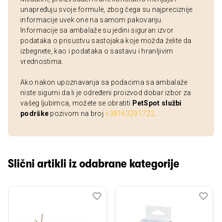
unapređuju svoje formule, zbog čega su najpreciznije
informacije uvek one na samom pakovanju.
Informacije sa ambalaže su jedini siguran izvor
podataka o prisustvu sastojaka koje možda želite da
izbegnete, kao i podataka o sastavu i hranljivim
vrednostima.
Ako nakon upoznavanja sa podacima sa ambalaže
niste sigurni da li je određeni proizvod dobar izbor za
vašeg ljubimca, možete se obratiti
PetSpot službi
podrške
pozivom na broj
+38163291722
.
Slični artikli iz odabrane kategorije
Dodaj
Uporedi
Dod
Upo
u
u
listu
listu