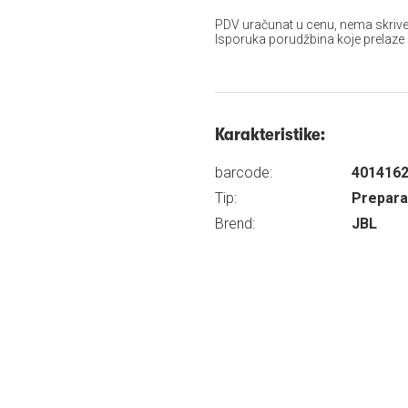
PDV uračunat u cenu, nema skrive
Isporuka porudžbina koje prelaze
Karakteristike:
barcode:
401416
Tip:
Preparat
Brend:
JBL