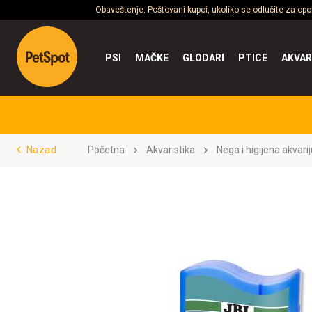
Obaveštenje: Poštovani kupci, ukoliko se odlučite za op
PSI
MAČKE
GLODARI
PTICE
AKVAR
Nazad
Početna
Akvaristika
Nega i higijena akvar