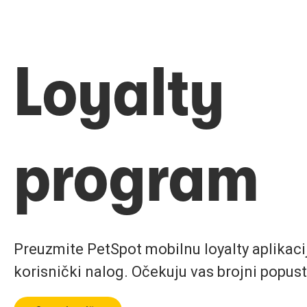
Loyalty
program
Preuzmite PetSpot mobilnu loyalty aplikaciju
korisnički nalog. Očekuju vas brojni popust