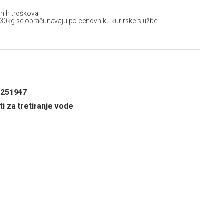
nih troškova.
 30kg se obračunavaju po cenovniku kurirske službe.
2251947
i za tretiranje vode