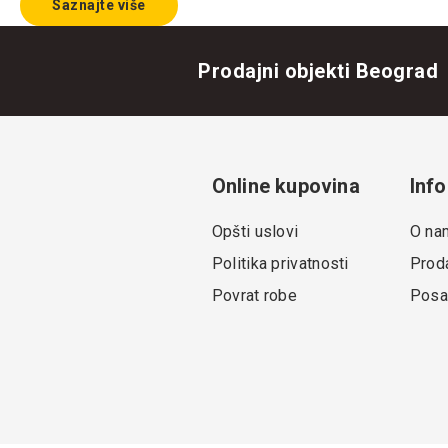
Saznajte više
Prodajni objekti Beograd
Online kupovina
Info
Opšti uslovi
O na
Politika privatnosti
Proda
Povrat robe
Posa