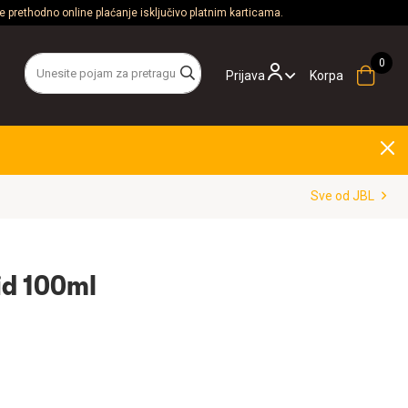
 prethodno online plaćanje isključivo platnim karticama.
Prijava
Korpa
Sve od JBL
id 100ml