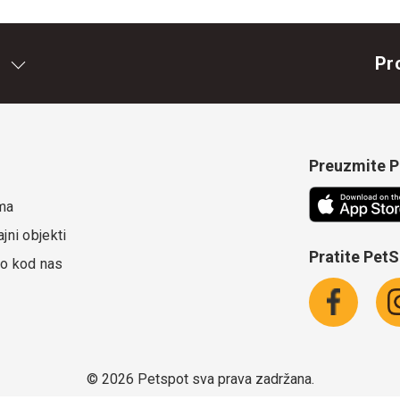
Pr
Preuzmite Pe
ma
jni objekti
Pratite Pet
o kod nas
©
2026 Petspot sva prava zadržana.