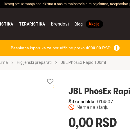
ciju ličnog preuzimanja porudžbina u našim maloprodajnim objektima, neophodno je
Brendovi
ISTIKA
TERARISTIKA
Blog
Akcija!
Besplatna isporuka za porudžbine preko
4000.00
RSD.
ijuma
Higijenski preparati
JBL PhosEx Rapid 100ml
Lista
želja
JBL PhosEx Rap
Šifra artikla
014507
Nema na stanju
0,00 RSD