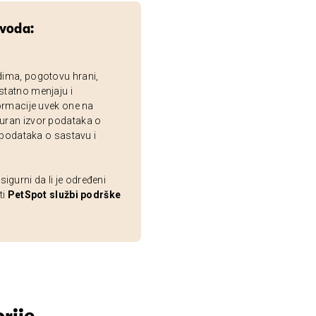
zvoda:
dima, pogotovu hrani,
statno menjaju i
ormacije uvek one na
uran izvor podataka o
 podataka o sastavu i
gurni da li je određeni
ti
PetSpot službi podrške