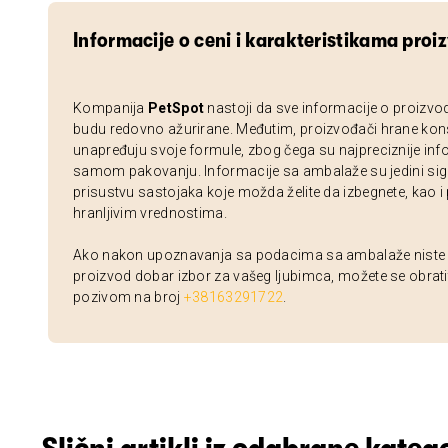
Informacije o ceni i karakteristikama proi
Kompanija
PetSpot
nastoji da sve informacije o proizvo
budu redovno ažurirane. Međutim, proizvođači hrane kon
unapređuju svoje formule, zbog čega su najpreciznije inf
samom pakovanju. Informacije sa ambalaže su jedini sig
prisustvu sastojaka koje možda želite da izbegnete, kao i
hranljivim vrednostima.
Ako nakon upoznavanja sa podacima sa ambalaže niste si
proizvod dobar izbor za vašeg ljubimca, možete se obrati
pozivom na broj
+38163291722
.