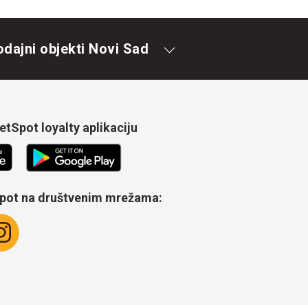
odajni objekti Novi Sad
tSpot loyalty aplikaciju
Spot na društvenim mrežama: