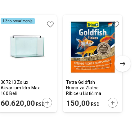
Dodaj
Uporedi
Dodaj
Uporedi
u
u
listu
listu
želja
želja
307213 Zolux
Tetra Goldfish
Aqu
Akvarijum Idro Max
Hrana za Zlatne
Sph
160 Beli
Ribice u Listićima
Za 
83,5x45x56,1cm
Kesica 12 g
20
 U KORPU
DODAJTE U KORPU
DODAJTE U 
60.620,00
150,00
1
RSD
RSD