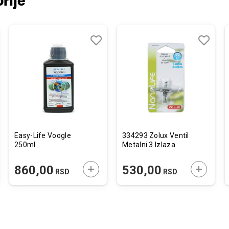
rije
j
edi
Dodaj
Uporedi
Dodaj
Uporedi
u
u
listu
listu
želja
želja
Easy-Life Voogle
334293 Zolux Ventil
250ml
Metalni 3 Izlaza
JTE U KORPU
DODAJTE U KORPU
DODAJTE
860,00
530,00
RSD
RSD