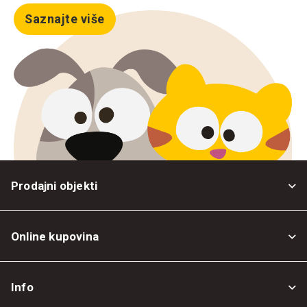
Saznajte više
Prodajni objekti
Online kupovina
Opšti uslovi
Info
Politika privatnosti