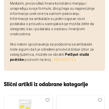
Međutim, proizvođači hrane konstatno menjaju i
unapređuju svoje formule, zbog čega su najpreciznije
informacije uvek one na samom pakovanju.
Informacije sa ambalaže su jedini siguran izvor
podataka o prisustvu sastojaka koje možda želite da
izbegnete, kao i podataka o sastavu i hranljivim
vrednostima.
Ako nakon upoznavanja sa podacima sa ambalaže
niste sigurni da li je određeni proizvod dobar izbor za
vašeg ljubimca, možete se obratiti
PetSpot službi
podrške
pozivom na broj
+38163291722
.
Slični artikli iz odabrane kategorije
Dodaj
Uporedi
Dod
Upo
u
u
listu
listu