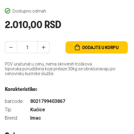
Dostupno odmah
2.010,00 RSD
DODAJTE U KORPU
PDV uračunat u cenu, nema skrivenih troškova.
Isporuka porudžbina koje prelaze 30kg se obračunavaju po
cenovniku kurirske službe.
Karakteristike:
barcode:
8021799403867
Tip:
Kućice
Brend:
Imac