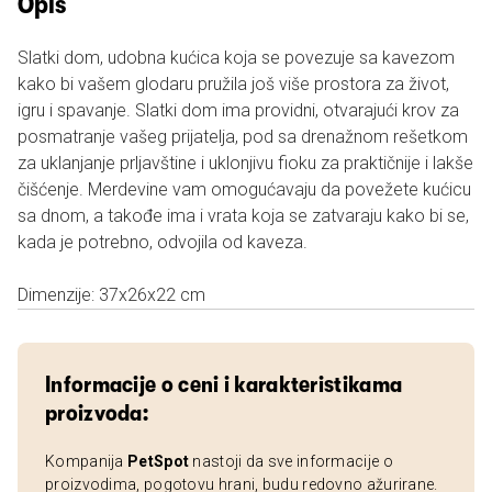
Opis
Slatki dom, udobna kućica koja se povezuje sa kavezom
kako bi vašem glodaru pružila još više prostora za život,
igru i spavanje. Slatki dom ima providni, otvarajući krov za
posmatranje vašeg prijatelja, pod sa drenažnom rešetkom
za uklanjanje prljavštine i uklonjivu fioku za praktičnije i lakše
čišćenje. Merdevine vam omogućavaju da povežete kućicu
sa dnom, a takođe ima i vrata koja se zatvaraju kako bi se,
kada je potrebno, odvojila od kaveza.
Dimenzije: 37x26x22 cm
Informacije o ceni i karakteristikama
proizvoda:
Kompanija
PetSpot
nastoji da sve informacije o
proizvodima, pogotovu hrani, budu redovno ažurirane.