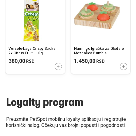
želja
želj
Versele-Laga Crispy Sticks
Flamingo Igračka za Glodare
2x Citrus Fruit 110g
Mozgalica Bumble
15x15x6cm
380,00
1.450,00
RSD
RSD
DODAJTE U KORPU
DODAJ
Loyalty program
Preuzmite PetSpot mobilnu loyalty aplikaciju i registrujte
korisnički nalog. Očekuju vas brojni popusti i pogodnosti.