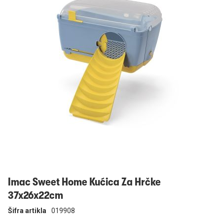
Prijavi se
Imac Sweet Home Kućica Za Hrčke
37x26x22cm
Šifra artikla
019908