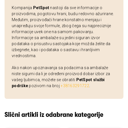
Kompanija
PetSpot
nastoji da sve informacije o
proizvodima, pogotovu hrani, budu redovno ažurirane.
Međutim, proizvođači hrane konstatno menjaju i
unapređuju svoje formule, zbog čega su najpreciznije
informacije uvek one na samom pakovanju.
Informacije sa ambalaže su jedini siguran izvor
podataka o prisustvu sastojaka koje možda želite da
izbegnete, kao i podataka o sastavu i hranljivim
vrednostima.
Ako nakon upoznavanja sa podacima sa ambalaže
niste sigurni da li je određeni proizvod dobar izbor za
vašeg ljubimca, možete se obratiti
PetSpot službi
podrške
pozivom na broj
+38163291722
.
Slični artikli iz odabrane kategorije