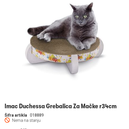
Prijavi se
Imac Duchessa Grebalica Za Mačke r34cm
Šifra artikla
018889
Nema na stanju