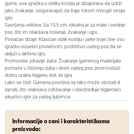
gume, ova igračka u obliku kostiju je dizajnirana da izdrži
jako žvakanje, osiguravajući da traje tokom mnogih sesija
igre.
Savršena veličina: Sa 10,5 cm, idealna je za male i srednje
pse, što im olakšava nošenje, žvakanje i igru.
Privlačan dizajn: Klasičan oblik kostiju i jarke boje čine ovu
igračku vizuelno privlačnom, podstičući vašeg psa da se
uključi u aktivnu igru.
Promoviše zdravlje zuba: Žvakanje gumenog materijala
pomaže u čišćenju zuba i desni vašeg psa, promovišući
dobru oralnu higijenu dok se igra.
Lako se čisti: Gumena površina se lako može obrisati ili
isprati, što olakšava održavanje i obezbeđuje higijensko
iskustvo igre za vašeg ljubimca.
Informacije o ceni i karakteristikama
proizvoda: