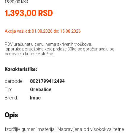
1.990,00 RSD
1.393,00 RSD
Akcija važi od: 01.08.2026 do: 15.08.2026
PDV uračunat u cenu, nema skrivenih troškova.
Isporuka porudžbina koje prelaze 30kg se obračunavaju po
cenovniku kurirske službe.
Karakteristike:
barcode:
8021799412494
Tip:
Grebalice
Brend:
Imac
Opis
Izdržljiv gumeni materijal: Napravljena od visokokvalitetne