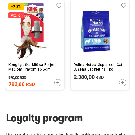
Dodaj
Uporedi
Dod
Upo
-20%
u
u
listu
listu
želja
želj
Kong Igračka Miš sa Perjem i
Dolina Noteci Superfood Cat
Mačjom Travom 16,5cm
Sušena Jagnjetina 1kg
2.380,00
RSD
990,00
RSD
DODAJTE U KORPU
DODAJ
792,00
RSD
Loyalty program
Preuzmite PetSpot mobilnu loyalty aplikaciju i registrujte