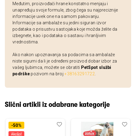
Međutim, proizvođači hrane konstatno menjaju i
unapređuju svoje formule, zbog čega su najpreciznije
informacije uvek one na samom pakovanju.
Informacije sa ambalaže su jedini siguran izvor
podataka o prisustvu sastojaka koje možda želite da
izbegnete, kao i podataka o sastavu i hranljivim
vrednostima.
Ako nakon upoznavanja sa podacima sa ambalaže
niste sigurni da li je određeni proizvod dobar izbor za
vašeg ljubimca, možete se obratiti
PetSpot službi
podrške
pozivom na broj
+38163291722
.
Slični artikli iz odabrane kategorije
Dodaj
Uporedi
Dod
Upo
-50%
u
u
listu
listu