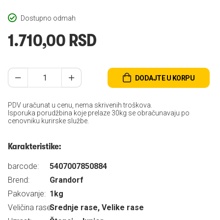
Dostupno odmah
1.710,00 RSD
DODAJTE U KORPU
PDV uračunat u cenu, nema skrivenih troškova.
Isporuka porudžbina koje prelaze 30kg se obračunavaju po
cenovniku kurirske službe.
Karakteristike:
barcode:
5407007850884
Brend:
Grandorf
Pakovanje:
1kg
Veličina rase:
Srednje rase, Velike rase