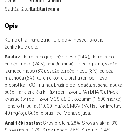
Uzrast:
Štenci - Junior
Sadržaj žitarica:
Sa žitaricama
Opis
Kompletna hrana za juniore do 4 meseci, skotne i
ženke koje doje.
Sastav:
dehidrirano jagnjeće meso (24%), dehidrirano
ćureće meso (24%), smeđi pirinač od celog zrna, sveže
jagnjeće meso (8%), sveže ćureće meso (8%), ćureća
masnoća (6%), koren cikorije u prahu (prirodni izvor
prebiotika FOS i inulina), brašno od rogača, sušena jabuka,
sušeni anktarktički kril (prirodni izvor EPA i DHA %), Pivski
kvasac (prirodni izvor MOS-a), Glukozamin (1.500 mg/kg),
Hondroitin sulfat (1.000 mg/kg), MSM (Metilsulfonilmetan,
40 mg/kg), Sušene brusnice, Mohave juca.
Analitički sastav:
Sirov protein: 28%; Sirova vlakna: 3%;
Sirova mast: 17%; Sirov pepeo: 7,5%; Kalcijum: 1,4%;