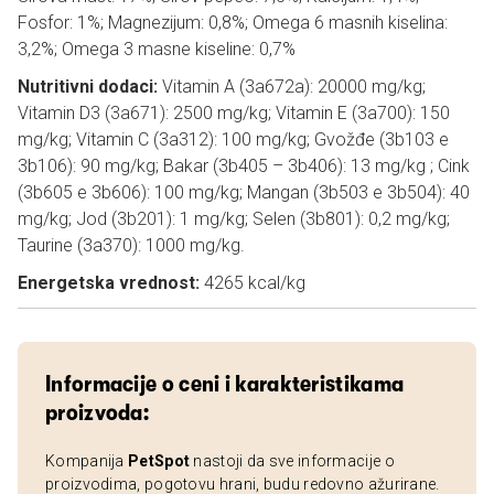
Fosfor: 1%; Magnezijum: 0,8%; Omega 6 masnih kiselina:
3,2%; Omega 3 masne kiseline: 0,7%
Nutritivni dodaci:
Vitamin A (3a672a): 20000 mg/kg;
Vitamin D3 (3a671): 2500 mg/kg; Vitamin E (3a700): 150
mg/kg; Vitamin C (3a312): 100 mg/kg; Gvožđe (3b103 e
3b106): 90 mg/kg; Bakar (3b405 – 3b406): 13 mg/kg ; Cink
(3b605 e 3b606): 100 mg/kg; Mangan (3b503 e 3b504): 40
mg/kg; Jod (3b201): 1 mg/kg; Selen (3b801): 0,2 mg/kg;
Taurine (3a370): 1000 mg/kg.
Energetska vrednost:
4265 kcal/kg
Informacije o ceni i karakteristikama
proizvoda:
Kompanija
PetSpot
nastoji da sve informacije o
proizvodima, pogotovu hrani, budu redovno ažurirane.