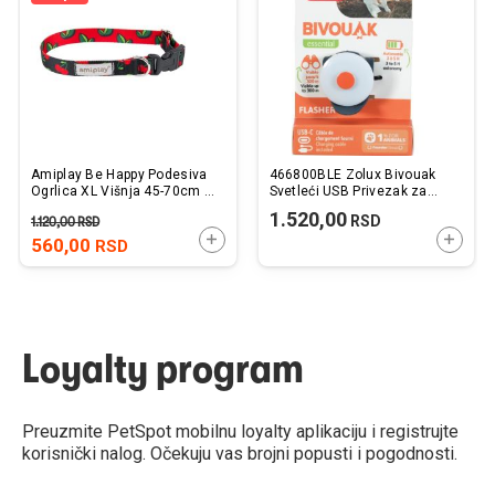
želja
želj
Amiplay Be Happy Podesiva
466800BLE Zolux Bivouak
Ogrlica XL Višnja 45-70cm x
Svetleći USB Privezak za
2,5cm
Ogrlicu Plavi
1.520,00
RSD
1.120,00
RSD
DODAJTE U KORPU
DODAJ
560,00
RSD
Loyalty program
Preuzmite PetSpot mobilnu loyalty aplikaciju i registrujte
korisnički nalog. Očekuju vas brojni popusti i pogodnosti.