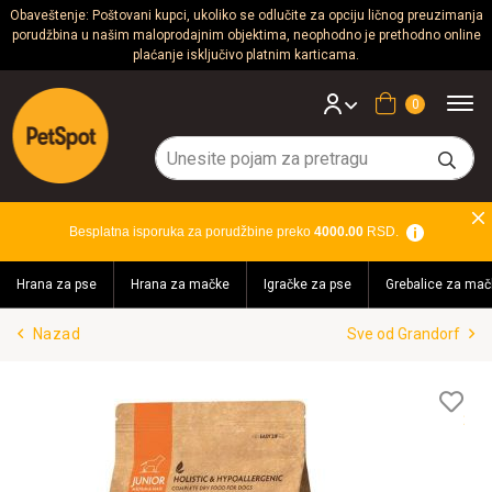
Obaveštenje: Poštovani kupci, ukoliko se odlučite za opciju ličnog preuzimanja
porudžbina u našim maloprodajnim objektima, neophodno je prethodno online
Psi
plaćanje isključivo platnim karticama.
Mačke
Korpa
Glodari
Ptice
Besplatna isporuka za porudžbine preko
4000.00
RSD.
Akvaristika
Hrana za pse
Hrana za mačke
Igračke za pse
Grebalice za mač
Teraristika
Nazad
Sve od Grandorf
Brendovi
Blog
Lis
želj
Akcija!